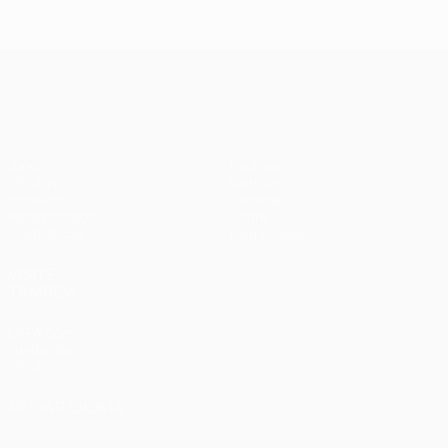
2018: Real
2020:
Madrid 3-1
Paris 0-1
Liverpool
Bayern
UEFA Champions League
Jogos
Equipas
UEFA.tv
Notícias
Sorteios
História
Passatempos
Sobre
Estatísticas
Loja (clubes)
VISITE
TAMBÉM
UEFA.com
Fundação
UEFA
MUDAR IDIOMA
Português
English
Français
Deutsch
Русский
Español