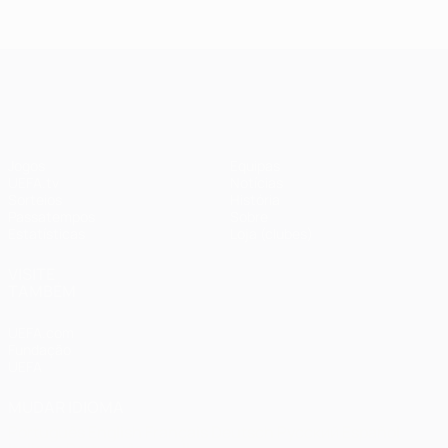
2018: Real
2020:
Madrid 3-1
Paris 0-1
Liverpool
Bayern
UEFA Champions League
Jogos
Equipas
UEFA.tv
Notícias
Sorteios
História
Passatempos
Sobre
Estatísticas
Loja (clubes)
VISITE
TAMBÉM
UEFA.com
Fundação
UEFA
MUDAR IDIOMA
Português
English
Français
Deutsch
Русский
Español