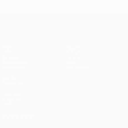
2018: Real
2020:
Madrid 3-1
Paris 0-1
Liverpool
Bayern
UEFA Champions League
Jogos
Equipas
UEFA.tv
Notícias
Sorteios
História
Passatempos
Sobre
Estatísticas
Loja (clubes)
VISITE
TAMBÉM
UEFA.com
Fundação
UEFA
MUDAR IDIOMA
Português
English
Français
Deutsch
Русский
Español