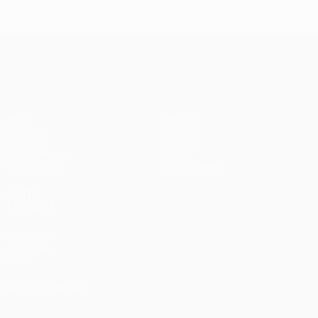
2018: Real
2020:
Madrid 3-1
Paris 0-1
Liverpool
Bayern
UEFA Champions League
Jogos
Equipas
UEFA.tv
Notícias
Sorteios
História
Passatempos
Sobre
Estatísticas
Loja (clubes)
VISITE
TAMBÉM
UEFA.com
Fundação
UEFA
MUDAR IDIOMA
Português
English
Français
Deutsch
Русский
Español