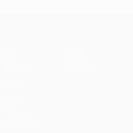
2018: Real
2020:
Madrid 3-1
Paris 0-1
Liverpool
Bayern
UEFA Champions League
Jogos
Equipas
UEFA.tv
Notícias
Sorteios
História
Passatempos
Sobre
Estatísticas
Loja (clubes)
VISITE
TAMBÉM
UEFA.com
Fundação
UEFA
MUDAR IDIOMA
Português
English
Français
Deutsch
Русский
Español