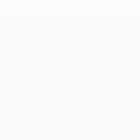
2018: Real
2020:
Madrid 3-1
Paris 0-1
Liverpool
Bayern
UEFA Champions League
Jogos
Equipas
UEFA.tv
Notícias
Sorteios
História
Passatempos
Sobre
Estatísticas
Loja (clubes)
VISITE
TAMBÉM
UEFA.com
Fundação
UEFA
MUDAR IDIOMA
Português
English
Français
Deutsch
Русский
Español