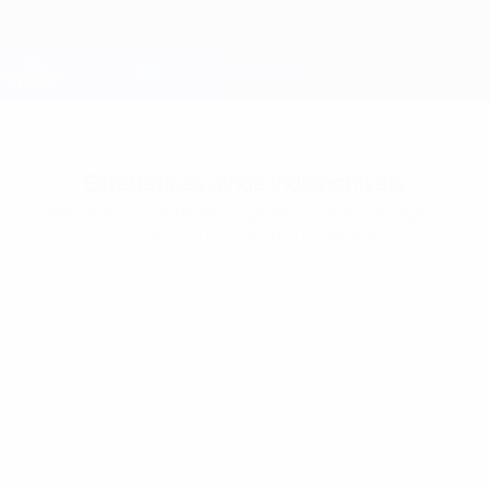
Saltar
para
o
Oficial da Champions League
Obtenha
conteúdo
Resultados em directo e Fantasy
principal
UEFA Champions League
Estatísticas ainda indisponíveis
Pelo menos um destes jogadores ainda não jogou
esta época na Champions League.