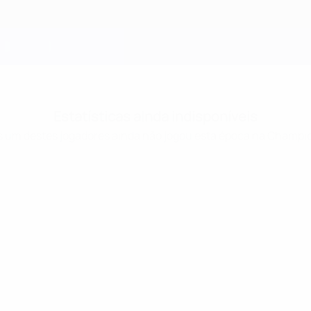
Estatísticas ainda indisponíveis
 um destes jogadores ainda não jogou esta época na Champi