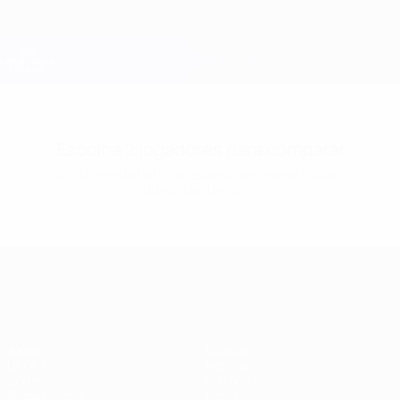
Saltar
para
o
Oficial da Champions League
Obtenha
conteúdo
Resultados em directo e Fantasy
principal
UEFA Champions League
Escolha 2 jogadores para comparar
Consulte estatísticas essenciais e veja todos os
duelos anteriores
UEFA Champions League
Jogos
Equipas
UEFA.tv
Notícias
Sorteios
História
Passatempos
Sobre