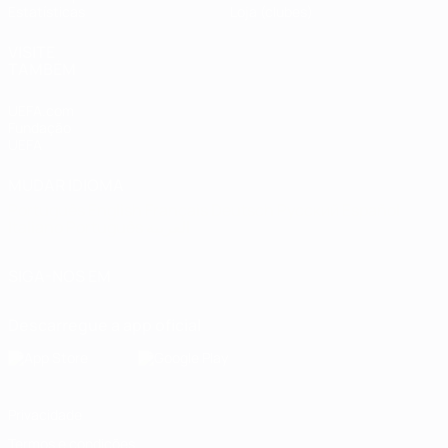
Estatísticas
Loja (clubes)
VISITE
TAMBÉM
UEFA.com
Fundação
UEFA
MUDAR IDIOMA
Português
English
Français
Deutsch
Русский
Español
Italiano
Português
العربية
SIGA-NOS EM
Descarregue a app oficial
Privacidade
Termos e condições