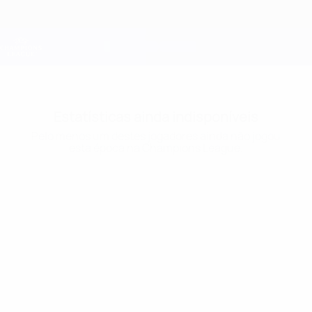
Saltar
para
o
Oficial da Champions League
Obtenha
conteúdo
Resultados em directo e Fantasy
principal
UEFA Champions League
Estatísticas ainda indisponíveis
Pelo menos um destes jogadores ainda não jogou
esta época na Champions League.