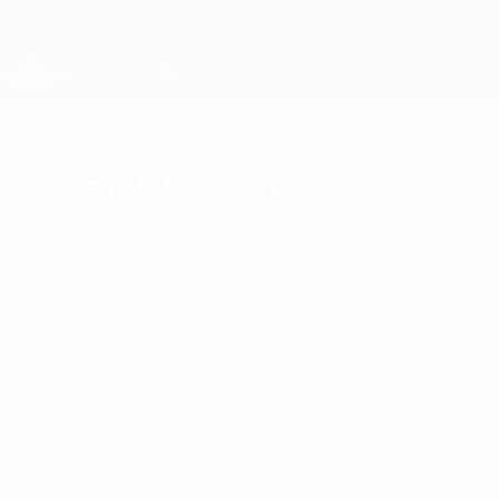
Saltar
para
o
Oficial da Champions League
Obtenha
conteúdo
Resultados em directo e Fantasy
principal
UEFA Champions League
Estatísticas ainda indisponíveis
Pelo menos um destes jogadores ainda não jogou
esta época na Champions League.