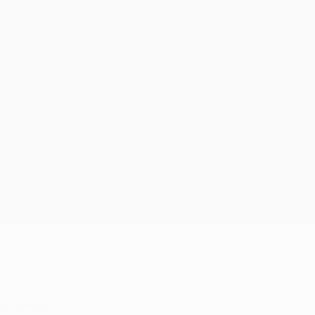
e junho de 2026