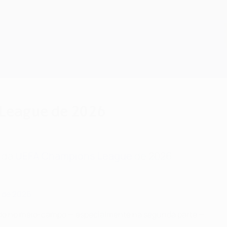
Obtenha
 League de 2026
l da
UEFA Champions League
de 2026.
 de 2026
.
ando no meio-campo — especialmente na segunda parte —,