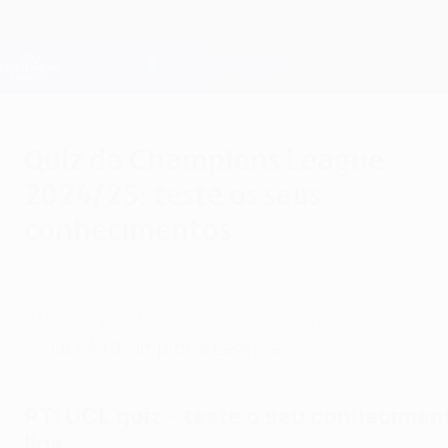
Saltar
para
o
Oficial da Champions League
Obtenha
conteúdo
Resultados em directo e Fantasy
principal
UEFA Champions League
Quiz da Champions League
2024/25: teste os seus
conhecimentos
sexta-feira, 10 de janeiro de 2025
Até que ponto se lembra da da fase de liga
da
UEFA Champions League
?