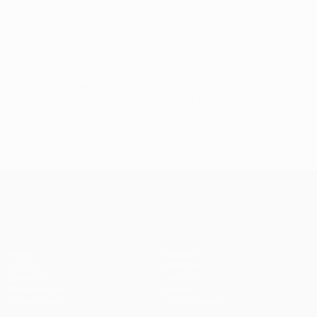
© 1998-2026 UEFA. All rights reserved.
Última actualização: sexta-feira, 9 de maio de 2025
UEFA Champions League
Jogos
Equipas
UEFA.tv
Notícias
Sorteios
História
Passatempos
Sobre
Estatísticas
Loja (clubes)