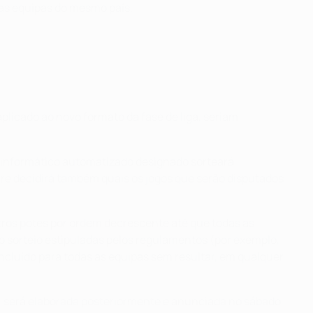
uas equipas do mesmo país.
aplicado ao novo formato da fase de liga, seriam
 informático automatizado designado sorteará
ware decidirá também quais os jogos que serão disputados
utros potes por ordem decrescente até que todas as
do sorteio estipuladas pelos regulamentos (por exemplo,
ncluído para todas as equipas sem resultar, em qualquer
io, será elaborada posteriormente e anunciada no sábado,