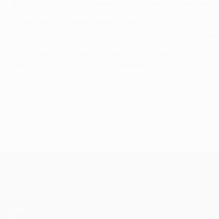
dia 31 de Agosto, para garantir que não haja conflitos 
O software do sorteio é fornecido pela AE Live. Desde a 
informático, integrando vários mecanismos internos e exte
Todo o desenvolvimento do sorteio foi analisado por um aud
Ernst & Young assegurará igualmente a análise e o controlo
© 1998-2026 UEFA. All rights reserved.
Última actualização: quarta-feira, 31 d
UEFA Champions League
Jogos
UEFA.tv