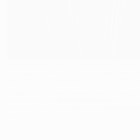
A partir da época 2024/25, 36 clubes irão participar na r
de competir na principal competição europeia de clubes. N
vezes, como acontecia anteriormente. O novo formato propo
Para determinar os oito adversários diferentes, as equipas
detentor do título da
UEFA Champions League
ser o princi
casa e outro fora. O mesmo se aplicará à
UEFA Europa Lea
potes.