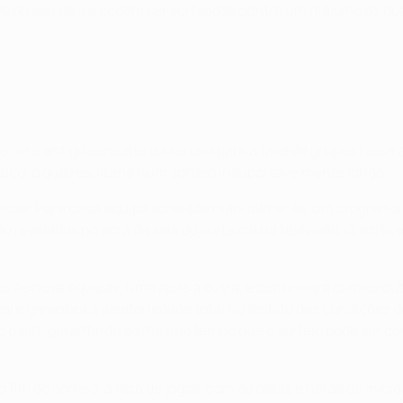
ios do seu país e podem ser sorteadas contra um máximo de d
, se o antigo conceito do sorteio para a fase de grupos fosse 
lco, o que resultaria num sorteio insuportavelmente longo.
sicas. Para cada equipa sorteada manualmente, um programa
o revelados no ecrã da sala do sorteio e na televisão. O soft
ios às nove equipas, uma após a outra, e continuará com os o
are garantirá a aleatoriedade total no âmbito das condições 
o país), garantindo ao mesmo tempo que o sorteio pode ser co
im do sorteio, a lista de jogos, com as datas e horas de iníc