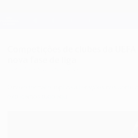
Saltar
para
o
Oficial da Champions League
conteúdo
Resultados em directo e Fantasy
principal
UEFA Champions League
Competições de clubes da UEFA 
nova fase de liga
quarta-feira, 31 de julho de 2024
O novo formato implica alterações nos sortei
explicamos tudo aqui.