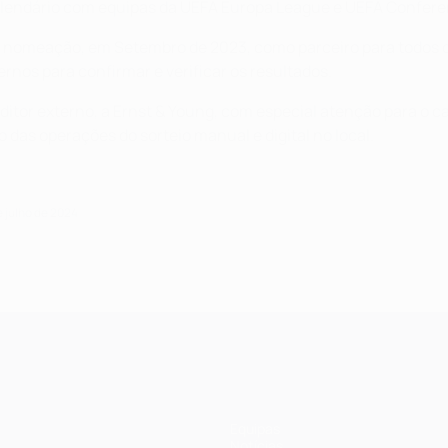
de calendário com equipas da UEFA Europa League e UEFA Conf
sua nomeação, em Setembro de 2023, como parceiro para todos
rnos para confirmar e verificar os resultados.
itor externo, a Ernst & Young, com especial atenção para o ca
 das operações do sorteio manual e digital no local.
e julho de 2024
Equipas
Notícias