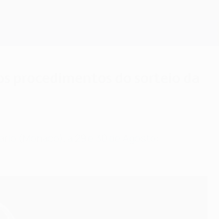
Obtenha
os procedimentos do sorteio da
rlo (Mónaco), a 29 e 30 de Agosto: