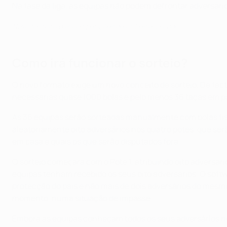
Na fase da liga, as equipas não podem defrontar adversár
Novo formato das competições de clubes explicado
Como irá funcionar o sorteio?
O novo formato exige um novo conceito de sorteio. De facto
necessárias quase 1000 bolas e pelo menos 36 taças em pa
As 36 equipas serão sorteadas manualmente com bolas fí
aleatoriamente oito adversários nos quatro potes, que serã
em casa e quais os que serão disputados fora.
O sorteio começará com o Pote 1, atribuindo oito adversár
equipas tenham recebido os seus oito adversários. O softw
protecção do país e não mais de dois adversários do mesm
momento, numa situação de impasse.
Embora as equipas conheçam todos os seus adversários no f