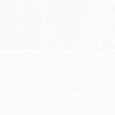
ecém-criada fase de liga (antiga fase de grupos) da UEFA Cha
o novo formato, as equipas farão oito jogos contra oito equip
rcionará aos adeptos jogos mais competitivos e equilibrados a
 serão distribuídas por quatro potes com base no coeficiente i
pal cabeça-de-série pote 1). Cada equipa será então sorteada 
gue
, enquanto na
UEFA Conference League
cada equipa defro