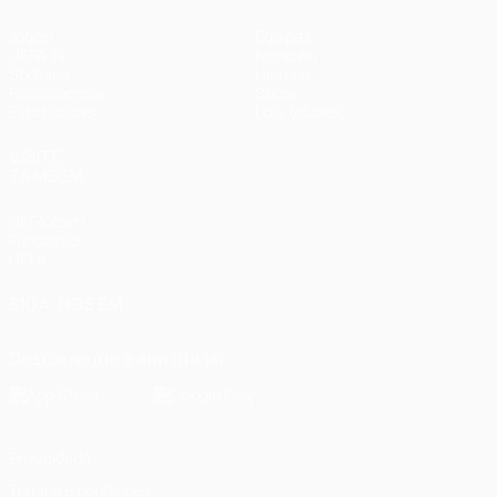
Jogos
Equipas
UEFA.tv
Notícias
Sorteios
História
Passatempos
Sobre
Estatísticas
Loja (clubes)
VISITE
TAMBÉM
UEFA.com
Fundação
UEFA
SIGA-NOS EM
Descarregue a app oficial
Privacidade
Termos e condições