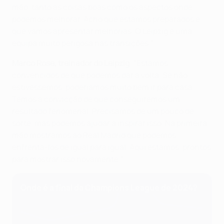
mão, tanto as coisas boas como os aspectos onde
podemos melhorar. Acho que estamos preparados e
que vamos apresentar melhorias. O Leipzig é uma
equipa muito perigosa nas transições."
Marco Rose, treinador do Leipzig
: "Estamos
convencidos de que podemos dar a volta. Se não
estivéssemos, poderíamos muito bem ir para casa.
Temos a convicção de que conseguiremos um
resultado fenomenal. Precisamos de um pouco de
sorte, mas podemos ajudar a inspirar isso. Na primeira
mão mostrámos ao Real Madrid que podemos
enfrentá-los de igual para igual. Aqui estamos, prontos
para mostrar isso novamente."
Onde é a final da Champions League de 2024?