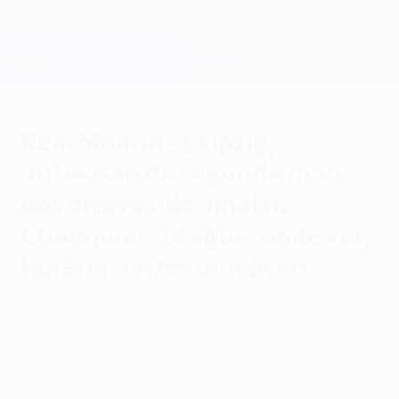
Saltar
para
o
Oficial da Champions League
Obtenha
conteúdo
Resultados em directo e Fantasy
principal
UEFA Champions League
Real Madrid - Leipzig,
antevisão da segunda mão
dos oitavos-de-final da
Champions League: onde ver,
horário, onzes prováveis
terça-feira, 5 de março de 2024
Quando é? Como posso assistir? Quais são
os onzes prováveis? Saiba tudo sobre a
segunda mão dos oitavos-de-final UEFA