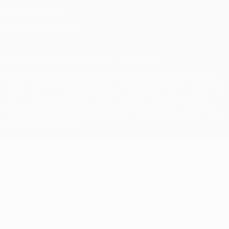
Política de cookies
Definições de cookies
© 1998-2026 UEFA. Todos os direitos reservados
A palavra UEFA, o logótipo da UEFA e todas as marcas relativas às
competições da UEFA estão protegidas por marcas registadas e/ou
direitos de autor da UEFA. As referidas marcas registadas não
podem ser utilizadas para qualquer fim comercial. A utilização do
UEFA.com implica o seu acordo com os Termos e Condições, e com
a Política de Privacidade.