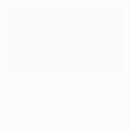
Real Madrid - Leipzig de relance
Quando
: quarta-feira, 6 de Março (20h00 de
Portugal Continental)
Onde
: Estádio Santiago Bernabéu, Madrid
O quê
: segunda mão dos oitavos-de-final da UEFA
Champions League
Como seguir
:
Preparativos e cobertura em directo
aqui
Onde ver o Real Madrid - Leipzig na TV
Os adeptos podem encontrar aqui os parceiros locais