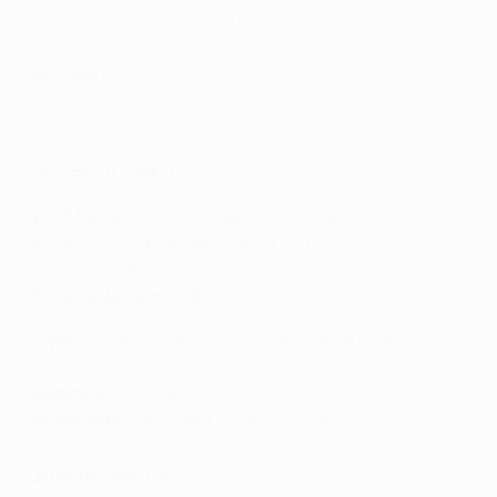
há 11 jogos em casa na Europa (V10 E1), mas os homens
de Marco Rose não se vão deixar intimidar na visita ao
Bernabéu.
Resumo: Leipzig 0-1 Real Madrid
Onzes prováveis
Real Madrid
: Lunin; Carvajal, Tchouameni, Rüdiger,
Mendy; Valverde, Kroos, Camavinga,
Bellingham/Brahim Díaz; Vinícius Júnior, Rodrygo
Em risco de suspensão
: Bellingham, Camavinga
Leipzig
: Gulácsi; Henrichs, Lukeba, Orbán, Raum;
Olmo, Haidara, Schlager, Xavi Simons; Openda, Šeško
Castigados
: Simakan
Em risco de suspensão
: Henrichs, Poulsen
Guia de forma