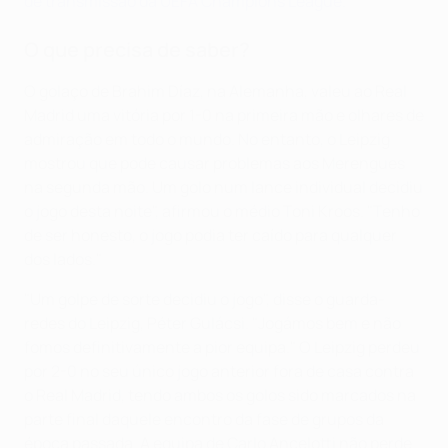
de transmissão da UEFA Champions League.
O que precisa de saber?
O golaço de Brahim Díaz, na Alemanha, valeu ao Real
Madrid uma vitória por 1-0 na primeira mão e olhares de
admiração em todo o mundo. No entanto, o Leipzig
mostrou que pode causar problemas aos Merengues
na segunda mão. Um golo num lance individual decidiu
o jogo desta noite", afirmou o médio Toni Kroos. "Tenho
de ser honesto, o jogo podia ter caído para qualquer
dos lados."
"Um golpe de sorte decidiu o jogo", disse o guarda-
redes do Leipzig, Péter Gulácsi. "Jogámos bem e não
fomos definitivamente a pior equipa." O Leipzig perdeu
por 2-0 no seu único jogo anterior fora de casa contra
o Real Madrid, tendo ambos os golos sido marcados na
parte final daquele encontro da fase de grupos da
época passada. A equipa de Carlo Ancelotti não perde