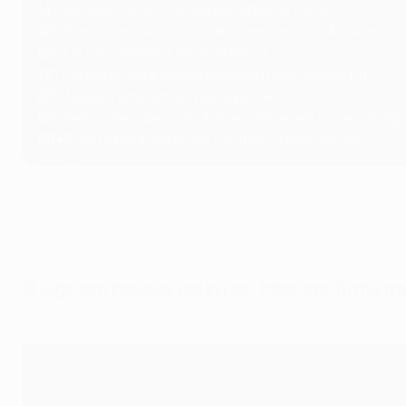
14'
: Remate em arco de Barella adianta o Inter
38'
: Benfica empata num cabeceamento de Aursnes
65'
: Lautaro desvia à boca da baliza
77'
: Correa entra e assina o terceiro dos Nerazzurri
83'
: Águias rematam ao poste por Neres
86':
Desvio de cabeça de António Silva reduz para as Ág
90+5':
Musa fixa resultado no último lance do jogo
O jogo em poucas palavras: Inter confirma mei