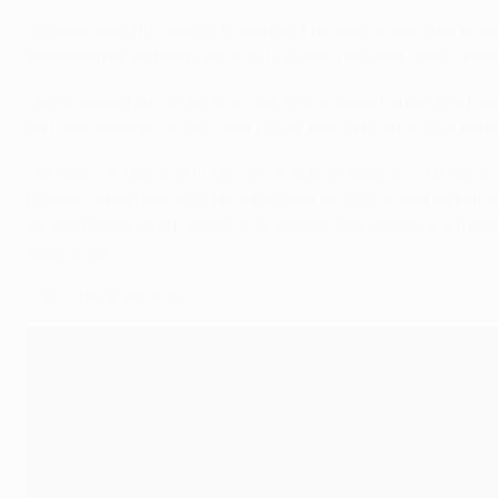
Lautaro teve um golo anulado para gáudio do Benfica ante
cabeceamento fulgurante, no coração da área, sem hipót
David Neres entrou ao intervalo e as Águias começaram 
da casa voltaram a facturar, numa boa jogada no lado esq
Joaquin Correa teve impacto no jogo ao assinar o terceir
medido da defesa do Inter à entrada da área antes de remat
derrota seguida em todas as competições graças a um desv
descontos.
Como foi: Inter 3-3