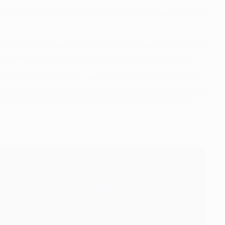
ência ao cruzamento de Rafa Silva do lado direito com um
esforços de recuperação quando pouco depois os homens
viou para o fundo das redes de Odysseas Vlachodimos.
bém participou Dimarco. Neres interceptou um passe mal
nfica ainda conseguiu evitar aquela que seria a sua quarta
ex Grimaldo e a um remate rasteiro de Petar Musa nos