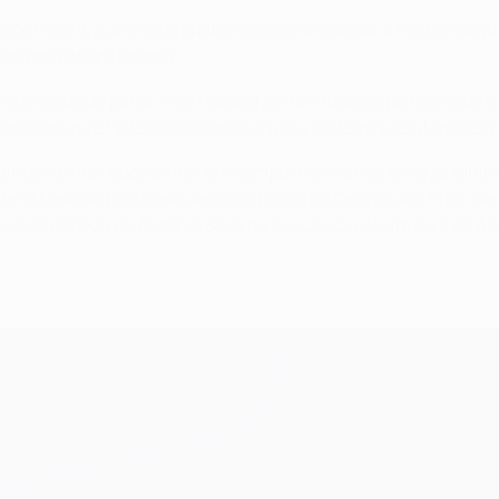
s de Fredrik Aursnes empatar o encontro ao dar a melhor sequ
ese para André Onana.
bem a segunda parte, mas receberam um rude golpe nos seus 
uerdo em que Federico Dimarco cruzou rasteiro e Lautaro des
o tento do Inter após entrar em campo, num lance em que tam
ar à base do poste esquerdo da baliza de Onana. Até final, Be
io de cabeça de António Silva na sequência de um livre de Al