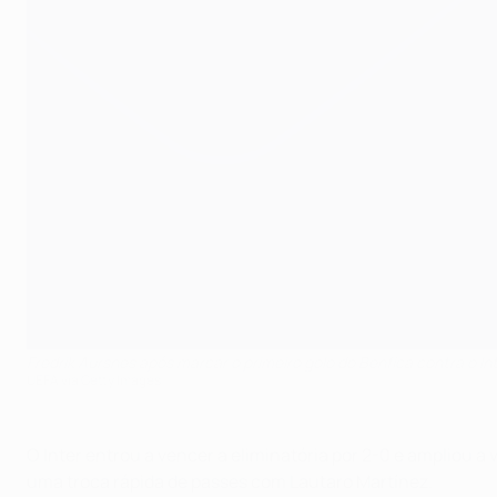
Fredrik Aursnes após marcar o primeiro golo do Benfica contra o In
UEFA via Getty Images
O Inter entrou a vencer a eliminatória por 2-0 e ampliou 
uma troca rápida de passes com Lautaro Martínez.