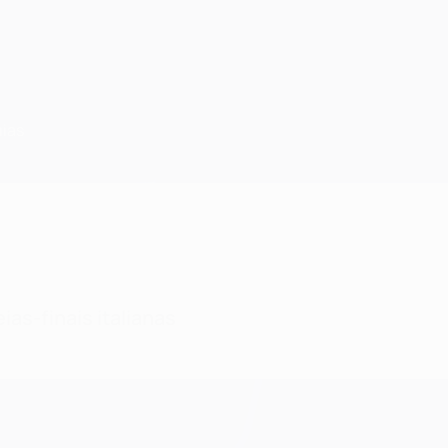
uias
as-finais italianas