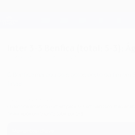
Saltar
para
o
Oficial da Champions League
conteúdo
Resultados em directo e Fantasy
principal
UEFA Champions League
Inter 3-3 Benfica (total: 5-3):
quarta-feira, 19 de abril de 2023
O Benfica marcou dois golos perto do fim em S
finais.
Resumo: Inter 3-3 Benfica
O Benfica arrancou um empate 3-3 em San Siro, mas acabo
finais após um triunfo total por 5-3.
Momentos-chave