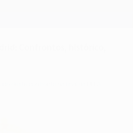
Obtenha
drid: Confrontos, histórico,
 tudo deste confronto na final da UEFA