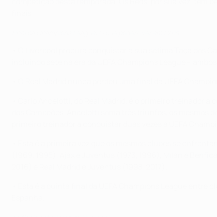
competição desta temporada. Os Reds, por sua vez, têm pe
finais.
Final da Champions League: O que poderá ver em Paris
• O Liverpool procura conquistar a sua sétima Taça dos C
incluindo sete na era da UEFA Champions League – ambos
• O Real Madrid nunca perdeu uma final da UEFA Champions 
• Carlo Ancelotti, do Real Madrid, é o primeiro treinador
dos Campeões. Ancelotti soma três triunfos, os mesmos dos 
primeiro treinador a conquistar duas vezes a UEFA Champ
• Esta é a primeira vez que os mesmos clubes se enfrentam
(1969, 1995), Ajax e Juventus (1973, 1996), Milan e Benfic
2016) e Real Madrid e Juventus (1998, 2017).
• Esta é a quinta final da UEFA Champions League entre cl
Espanha.