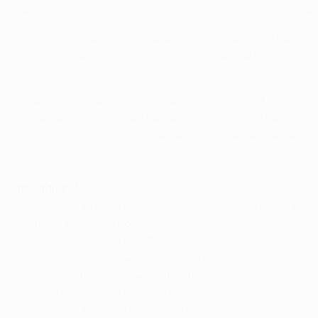
Jürgen Klopp perdeu a final de de 2018 frente ao Real Madr
• Doze meses depois, Alexander-Arnold, Van Dijk, Robertso
Origi estiveram na vitória do Liverpool sobre o Tottenham n
• Salah e Origi, autores de golos na final de 2019, podem
facturado contra o Real Madrid em 2018. Gareth Bale, Samue
feito golos em três finais, marcaram em mais do que um jo
Veja golos das 13 Taças dos Campeões Europeus ganhas pelo Real
Real Madrid
• O Real Madrid conquistou o número recorde de 13 Taças 
finais final é de V13 D3:
1955/56: Real Madrid 4-3 Reims
1956/57: Real Madrid 2-0 Fiorentina
1957/58: Real Madrid 3-2 Milan (ap)
1958/59: Real Madrid 2-0 Reims
1959/60: Real Madrid 7-3 Frankfurt