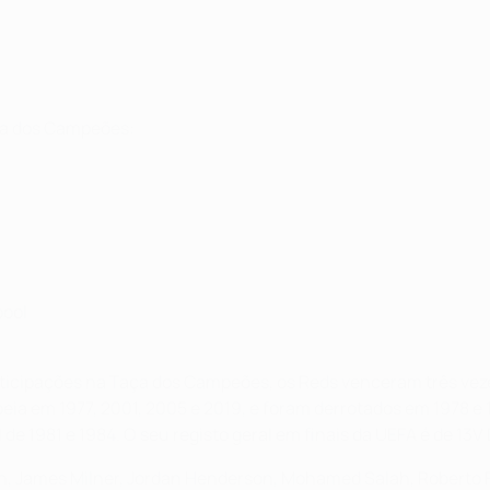
aça dos Campeões:
pool
participações na Taça dos Campeões, os Reds venceram três ve
eia em 1977, 2001, 2005 e 2019, e foram derrotados em 1978 
de 1981 e 1984. O seu registo geral em finais da UEFA é de 13V
son, James Milner, Jordan Henderson, Mohamed Salah, Roberto F