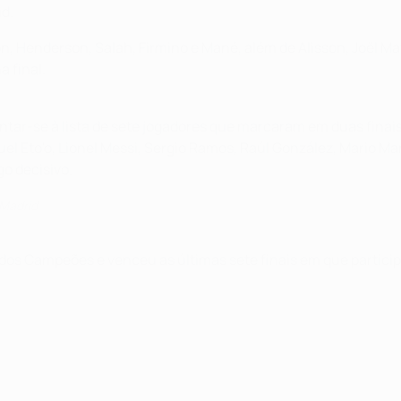
id.
n, Henderson, Salah, Firmino e Mané, além de Alisson, Joël Ma
a final.
 juntar-se à lista de sete jogadores que marcaram em duas fin
l Eto'o, Lionel Messi, Sergio Ramos, Raúl González, Mario Man
go decisivo.
 Madrid
dos Campeões e venceu as últimas sete finais em que partici