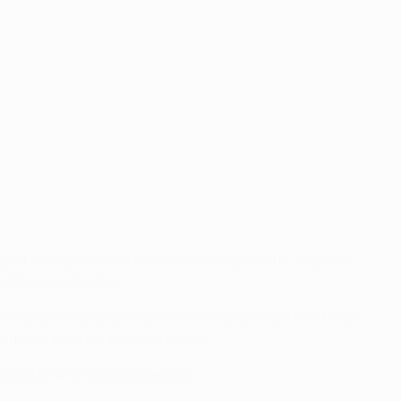
também a primeira a revalidar a conquista da Taça dos
s em duas ocasiões.
o Ronaldo como os únicos a terem marcado em três finais.
es que marcaram em duas finais.
inal da UEFA Champions League.