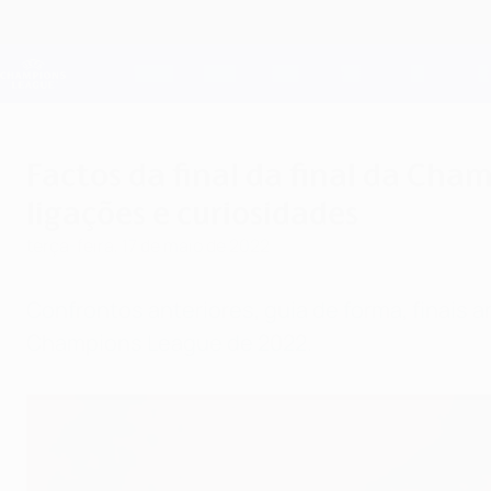
Saltar
para
o
Oficial da Champions League
conteúdo
Resultados em directo e Fantasy
principal
UEFA Champions League
Factos da final da final da Cham
ligações e curiosidades
terça-feira, 17 de maio de 2022
Confrontos anteriores, guia de forma, finais a
Champions League de 2022.