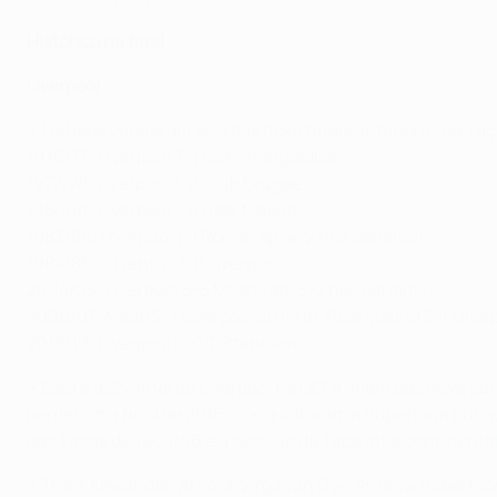
As finais anteriores do Liverpool
Histórico na final
Liverpool
• Os Reds venceram seis das nove finais anteriores da T
1976/77: Liverpool 3-1 Mönchengladbach
1977/78: Liverpool 1-0 Club Brugge
1980/81: Liverpool 1-0 Real Madrid
1983/84: Liverpool 1-1 Roma (ap; 4-2 nos penáltis)
1984/85: Juventus 1-0 Liverpool
2004/05: Liverpool 3-3 Milan (ap; 3-2 nos penáltis)
2006/07: Milan 2-1 Liverpool 2017/18: Real Madrid 3-1 Liver
2018/19: Liverpool 2-0 Tottenham
• Esta é a 23ª final do Liverpool na UEFA. Além das nove 
perderam a final de 2016; conquistaram a Supertaça Europ
das Taças de 1965/66 e a decisão da Taça Intercontinental 
• Trent Alexander-Arnold, Virgil van Dijk, Andrew Robert