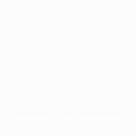
zes a Taça UEFA/UEFA Europa League (1973, 1976, 2001) e
e 1984. Perderam também a final da Taça dos Vencedores
 D9.
irmino e Sadio Mané foram titulares quando o Liverpool de