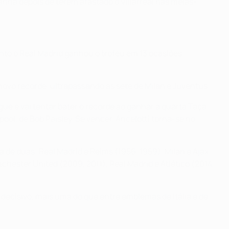
nha depois de terem afastado o Villarreal nas meias-
to o Real Madrid ganhou o troféu em 13 ocasiões,
novo recorde, ultrapassando as sete de Milan e Juventus.
ue e vai tentar bater o recorde ao ganhar a quarta Taça
ool, de Bob Paisley. Se vencer, Ancelotti torna-se no
 de duas: Real Madrid e Reims (1956, 1959), Milan e Ajax
nchester United (2009, 2011), Real Madrid e Atlético (2014,
 decisivo, mais uma do que entre emblemas de Itália e de