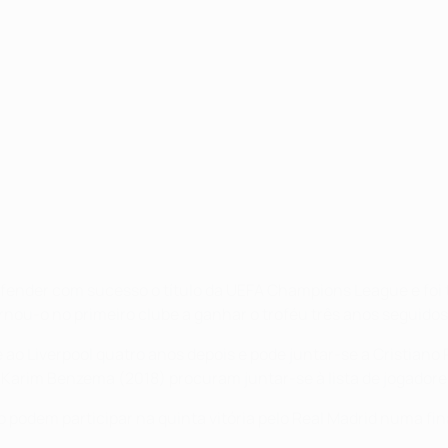
efender com sucesso o título da UEFA Champions League e foi 
rnou-o no primeiro clube a ganhar o troféu três anos seguido
 e ao Liverpool quatro anos depois e pode juntar-se a Cristian
 Karim Benzema (2018) procuram juntar-se à lista de jogador
co podem participar na quinta vitória pelo Real Madrid numa f