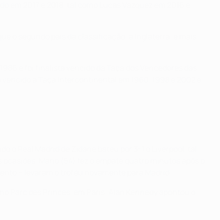
zado em 2017 e 2018, tal como Lucas Vázquez em 2016 e
ue o segundo país da classificação, a Inglaterra, e mais
1986 e foi finalista vencido da Taça dos Vencedores das
o vencido a Taça Intercontinental em 1960, 1998 e 2002 e
o o Real Madrid de Zidane bateu por 3-1 o Liverpool, tal
s ocasiões. Mano (54) fez o empate quatro minutos após o
mento – levaram o troféu novamente para Madrid.
, no Parc des Princes, em Paris; Alan Kennedy apontou o