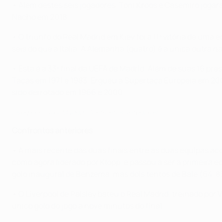
• Além destes seis jogadores, Toni Kroos e Casemiro jogar
Nacho em 2018.
• O triunfo do Real Madrid em Kiev foi a 11ª vitória de um
seis do que a Itália. A Alemanha (quatro) é a única outra
• Esta é a 33ª final da UEFA de Madrid. Além de suas 16 p
Taças em 1971 e 1983. Ergueu a Supertaça Europeia em 200
sido derrotado em 1966 e 2000.
Liverpool - Real Madrid: Confrontos anteriores
Confrontos anteriores
• A mais recente das duas finais entre as duas equipas aco
como agora liderado por Klopp, e passou a ser a primeira
golo inaugural de Benzema, mas dois tentos de Bale (64,
• O Liverpool de Paisley bateu o Real Madrid, treinado por
único golo do jogo a nove minutos do final.