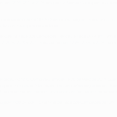
am em 2016, 2017 e 2018, enquanto Asensio foi suplente utili
a equipa espanhola na UEFA Champions League – mais cinco do q
 nação com múltiplos vencedores.
resenças na Taça dos Campeões, venceu a Taça UEFA em 1985 e 
2, 2014, 2016 e 2017, mas perdeu em 1998 , 2000 e 2018, tend
nteceu no NSC Olimpiyski, emKiev, a 26 de Maio de 2018, quand
 equipa a conquistar três Taças dos Campeões seguidas em dua
 83) após entrar em campo – incluindo um fantástico cabecea
 Vujadin Boškov, por 1-0 na final da Taça dos Campeões de 1981