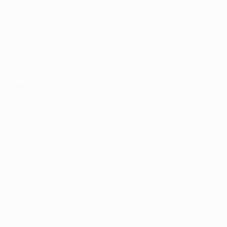
la frente pela segunda vez consecutiva um adversário de Espa
ampeões e o terceiro título na UEFA Champions League, enquan
 recordes da competição.
League. Esta é a sua oitava participação no jogo decisivo – 
 a comandar uma equipa em cinco finais da UEFA Champions Leag
antigos técnicos do Real Madrid, Zinédine Zidane, e do Liverp
ions League por mais de um clube.
 em três finais da Taça dos Campeões. Até agora o máximo era
a (1963, 1990), Liverpool e Milan (2005, 2007), Barcelona e Ma
ubes de Inglaterra e Espanha – a dupla mais frequente no jogo