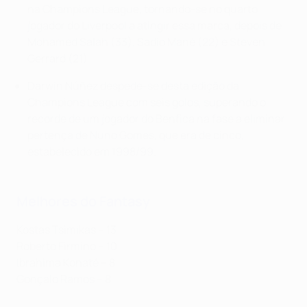
na Champions League, tornando-se no quarto
jogador do Liverpool a atingir essa marca, depois de
Mohamed Salah (33), Sadio Mané (22) e Steven
Gerrard (21).
Darwin Núñez despede-se desta edição da
Champions League com seis golos, superando o
recorde de um jogador do Benfica na fase a eliminar
pertença de Nuno Gomes, que era de cinco,
estabelecido em 1998/99.
Melhores do Fantasy
Kostas Tsimikas – 13
Roberto Firmino – 10
Ibrahima Konaté – 8
Gonçalo Ramos – 8