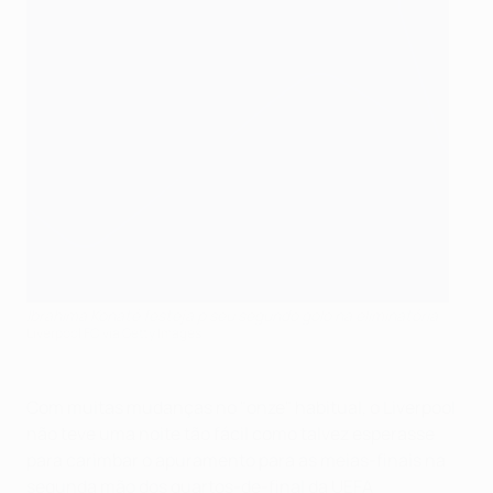
Ibrahima Konaté festeja p seu segundo golo na eliminatória
Liverpool FC via Getty Images
Com muitas mudanças no "onze" habitual, o Liverpool
não teve uma noite tão fácil como talvez esperasse
para carimbar o apuramento para as meias-finais na
segunda mão dos quartos-de-final da UEFA