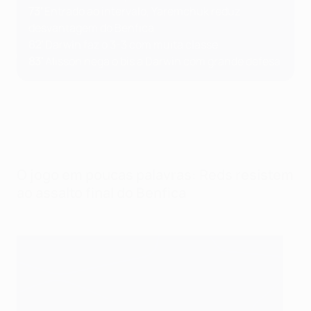
73'
Entrado ao intervalo, Yaremchuk reduz
desvantagem do Benfica
82'
Darwin faz o 3-3 com muita classe
83'
Alisson nega o bis a Darwin com grande defesa
O jogo em poucas palavras: Reds resistem
ao assalto final do Benfica