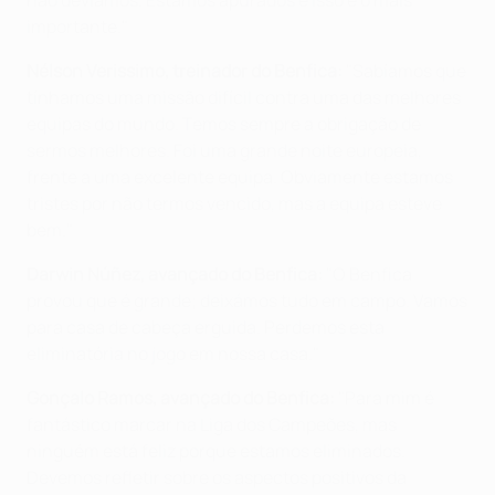
não devíamos. Estamos apurados e isso é o mais
importante."
Nélson Verissimo, treinador do Benfica:
"Sabíamos que
tínhamos uma missão difícil contra uma das melhores
equipas do mundo. Temos sempre a obrigação de
sermos melhores. Foi uma grande noite europeia,
frente a uma excelente equipa. Obviamente estamos
tristes por não termos vencido, mas a equipa esteve
bem."
Darwin Núñez, avançado do Benfica:
"O Benfica
provou que é grande; deixámos tudo em campo. Vamos
para casa de cabeça erguida. Perdemos esta
eliminatória no jogo em nossa casa."
Gonçalo Ramos, avançado do Benfica:
"Para mim é
fantástico marcar na Liga dos Campeões, mas
ninguém está feliz porque estamos eliminados.
Devemos refletir sobre os aspectos positivos da