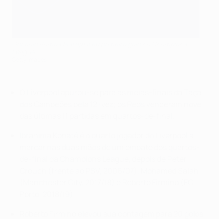
Gonçalo Ramos festeja o eu primeiro golo na Champions
League
Getty Images
O Liverpool apurou-se para as meias-finais da Taça
dos Campeões pela 12ª vez; os Reds venceram nove
das últimas 11 partidas em quartos-de-final.
Ibrahima Konaté é o quarto jogador do Liverpool a
marcar nas duas mãos de um embate dos quartos-
de-final da Champions League, depois de Peter
Crouch (frente ao PSV, 2006/07), Mohamed Salah
(Manchester City, 2017/18) e Roberto Firmino (FC
Porto, 2018/19).
Roberto Firmino elevou sua contagem para 20 golos