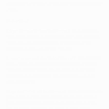
exibição no terreno de um dos favoritos à conquista do
troféu.
Reacções
Jürgen Klopp, treinador do Liverpool
:
"Se tivéssemos
feito o melhor jogo da temporada esta noite, não teria
feito nenhuma diferença para chegarmos à final.
Passámos e estou muito feliz por isso."
Jordan Henderson, capitão do Liverpool:
"Começámos
bem e podíamos ter marcado mais na primeira parte.
Estamos desapontados com os golos que sofremos.
Sabíamos que seria difícil. Mas passámos, o que é o
mais importante".
Diogo Jota, avançado do Liverpool:
"Eles marcaram um
golo quase do nada, mas a certa altura estávamos a
ganhar por 6-2 e talvez tenhamos relaxado quando