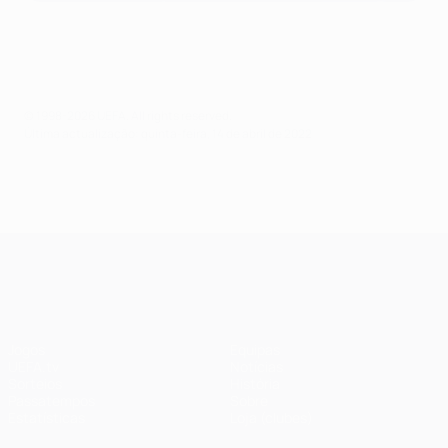
© 1998-2026 UEFA. All rights reserved.
Última actualização: quinta-feira, 14 de abril de 2022
UEFA Champions League
Jogos
Equipas
UEFA.tv
Notícias
Sorteios
História
Passatempos
Sobre
Estatísticas
Loja (clubes)