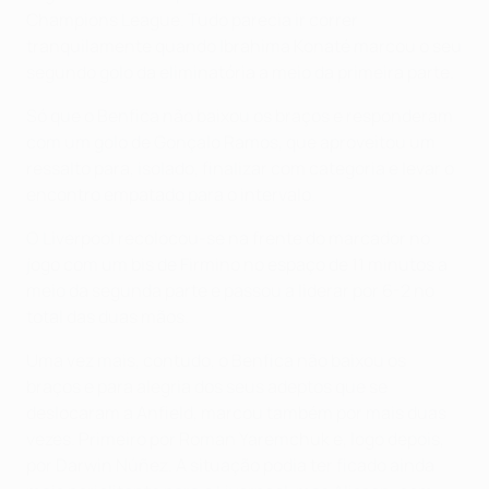
Champions League. Tudo parecia ir correr
tranquilamente quando Ibrahima Konaté marcou o seu
segundo golo da eliminatória a meio da primeira parte.
Só que o Benfica não baixou os braços e responderam
com um golo de Gonçalo Ramos, que aproveitou um
ressalto para, isolado, finalizar com categoria e levar o
encontro empatado para o intervalo.
O Liverpool recolocou-se na frente do marcador no
jogo com um bis de Firmino no espaço de 11 minutos a
meio da segunda parte e passou a liderar por 6-2 no
total das duas mãos.
Uma vez mais, contudo, o Benfica não baixou os
braços e para alegria dos seus adeptos que se
deslocaram a Anfield, marcou também por mais duas
vezes. Primeiro por Roman Yaremchuk e, logo depois,
por Darwin Núñez. A situação podia ter ficado ainda