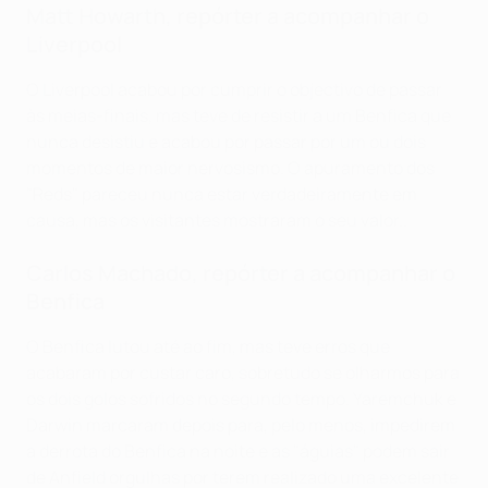
Matt Howarth, repórter a acompanhar o
Liverpool
O Liverpool acabou por cumprir o objectivo de passar
às meias-finais, mas teve de resistir a um Benfica que
nunca desistiu e acabou por passar por um ou dois
momentos de maior nervosismo. O apuramento dos
"Reds" pareceu nunca estar verdadeiramente em
causa, mas os visitantes mostraram o seu valor..
Carlos Machado, repórter a acompanhar o
Benfica
O Benfica lutou até ao fim, mas teve erros que
acabaram por custar caro, sobretudo se olharmos para
os dois golos sofridos no segundo tempo. Yaremchuk e
Darwin marcaram depois para, pelo menos, impedirem
a derrota do Benfica na noite e as "águias" podem sair
de Anfield orgulhas por terem realizado uma excelente