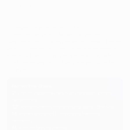
ao empate.
Resumo: Liverpool 3-3 Benfica
O Liverpool vai estar nas meias-finais da UEFA
Champions League pela terceira vez em cinco
temporadas depois de um jogo em que Roberto Firmino
bisou na segunda parte para carimbar o apuramento,
apesar de o Benfica ainda ter reagido e saído de Anfield
Road com um empate. Os Reds vão agora defrontar o
Villarreal.
Momentos-chave
21'
Konaté cabeceai para o seu segundo golo na
eliminatória
32'
Gonçalo Ramos empata o jogo para o Benfica
55'
Firmino recoloca Liverpool na frente do
encontro
65'
Firmino bisa na partida