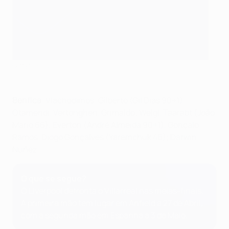
Getty Images
Benfica
: Vlachodimos; Gilberto (Gil Dias 90+1),
Otamendi, Vertonghen, Grimaldo; Weigl, Taarabt (João
Mário 66); Everton (André Almeida 90+1), Gonçalo
Ramos, Diogo Gonçalves (Yaremchuk 46); Darwin
Núñez
O que se segue?
O Liverpool defronta o Villarreal nas meias-finais.
A primeira mão tem lugar em Anfield a 27 de Abril,
com a segunda mão em Espanha a 3 de Maio.