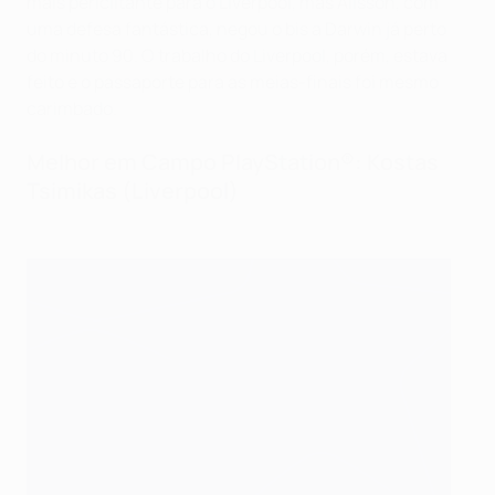
mais periclitante para o Liverpool, mas Alisson, com
uma defesa fantástica, negou o bis a Darwin já perto
do minuto 90. O trabalho do Liverpool, porém, estava
feito e o passaporte para as meias-finais foi mesmo
carimbado.
Melhor em Campo PlayStation®: Kostas
Tsimikas (Liverpool)