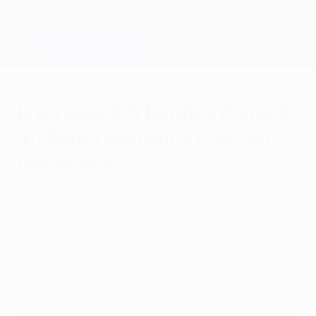
Saltar
para
o
Oficial da Champions League
Obtenha
conteúdo
Resultados em directo e Fantasy
principal
UEFA Champions League
Liverpool 3-3 Benfica (total 6-
4): Reds resistem à reacção
das Águias
quarta-feira, 13 de abril de 2022
Dois golos de Firmino na segunda parte
pareciam ter selado em definitivo o
apuramento do Liverpool para as meias-
finais da UEFA Champions League, mas os
Reds ainda viram o Benfica reagir e chegar