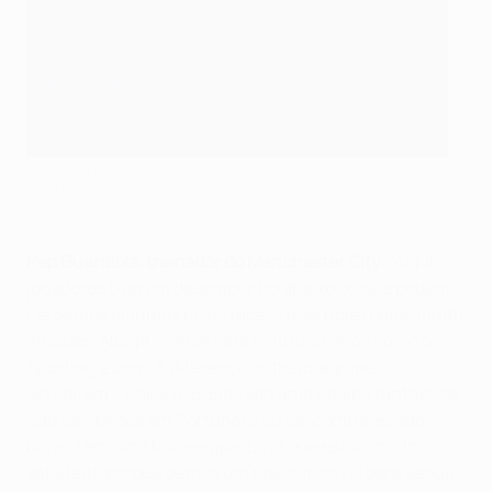
O desalento de Ricardo Esgaio
Getty Images
Pep Guardiola, treinador do Manchester City
:
“Alguns
jogadores tiveram desempenho abaixo do que podem.
Perdemos algumas bolas fáceis, mas hoje fomos muito
eficazes. Nos primeiros sete minutos vimos como o
Sporting é bom. A diferença entre as equipes –
acreditem – não é 0-5. Eles são uma equipa fantástica.
São campeões em Portugal e eu sei como eles são
bons. Têm uma boa equipa. Diria que estou muito
satisfeito porque demos um passo incrível para seguir