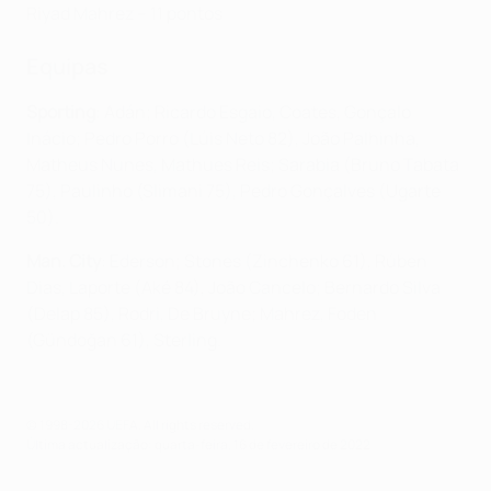
Riyad Mahrez – 11 pontos
Equipas
Sporting
: Adán; Ricardo Esgaio, Coates, Gonçalo
Inácio; Pedro Porro (Lúis Neto 82), João Palhinha,
Matheus Nunes, Mathues Reis; Sarabia (Bruno Tabata
75), Paulinho (Slimani 75), Pedro Gonçalves (Ugarte
50).
Man. City
: Ederson; Stones (Zinchenko 61) , Rúben
Dias, Laporte (Aké 84), João Cancelo; Bernardo Silva
(Delap 85), Rodri, De Bruyne; Mahrez, Foden
(Gündoğan 61), Sterling.
© 1998-2026 UEFA. All rights reserved.
Última actualização: quarta-feira, 16 de fevereiro de 2022