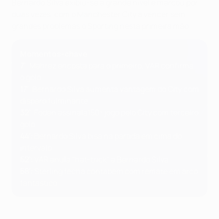
Bernardo Silva exibiu-se a grande nível e marcou por
duas vezes, com o Manchester City a vencer sem
grandes problemas o Sporting nesta primeira mão.
Momentos-chave
7'
: Mahrez encosta para o primeiro, VAR confirma
o golo
17'
: Bernardo Silva aumenta vantagem do City com
disparo fulminante
32'
: Foden assinala150º jogo pelo City com terceiro
golo
44':
Bernardo Silva bisa na partida em cima do
intervalo
52':
VAR anula "hat-trick" a Bernardo Silva
58':
Sterling fecha contabem com remate em arco
fantástico