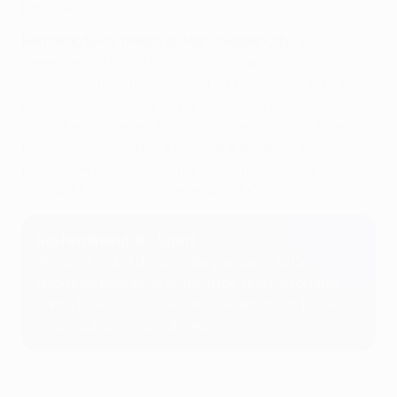
para a próxima ronda. .”
Bernardo Silva, médio do Manchester City:
“Foi um
desempenho muito bom da nossa parte.
Sinceramente, até acho que no primeiro tempo não
fomos bons o suficiente para sair a vencer por 4-0.
Acho que, por vezes, fomos algo descuidados, mas
fomos muito eficazes a finalizar e a marcar em
praticamente todas as oportunidades. Vencer fora de
casa por 5-0 é um grande resultado.”
Rio Ferdinand, BT Sport
"Foi um futebol devastador por parte do City.
Naqueles primeiros 45 minutos, marcou quatro
golos, foi eficaz e teve controle absoluto. Esta é
uma equipa no topo de seu jogo."