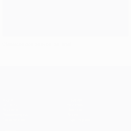
Clássicos dos oitavos-de-final
UEFA Champions League
Jogos
Equipas
UEFA.tv
Notícias
Sorteios
História
Passatempos
Sobre
Estatísticas
Loja (clubes)