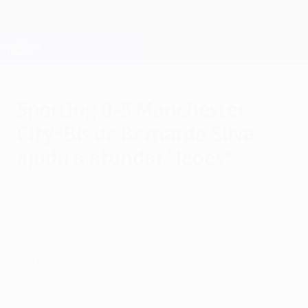
Saltar
para
o
Oficial da Champions League
Obtenha
conteúdo
Resultados em directo e Fantasy
principal
UEFA Champions League
Sporting 0-5 Manchester
City: Bis de Bernardo Silva
ajuda a afundar "leões"
terça-feira, 15 de fevereiro de 2022
O Manchester City marcou cinco golos
pela terceira vez nesta Champions League
para derrotar o Sporting.
Resumo: Sporting 0-5 Man. City