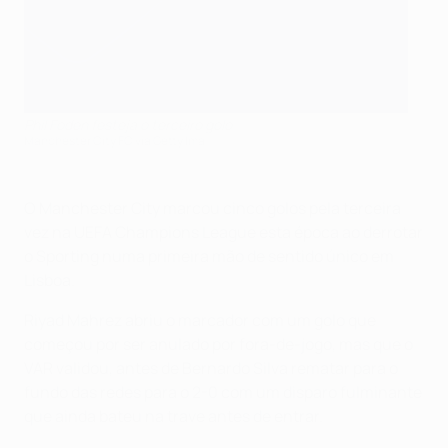
Phil Foden festeja o terceiro golo
Manchester City FC via Getty Ima
O Manchester City marcou cinco golos pela terceira
vez na UEFA Champions League esta época ao derrotar
o Sporting numa primeira mão de sentido único em
Lisboa.
Riyad Mahrez abriu o marcador com um golo que
começou por ser anulado por fora-de-jogo, mas que o
VAR validou, antes de Bernardo Silva rematar para o
fundo das redes para o 2-0 com um disparo fulminante
que ainda bateu na trave antes de entrar.