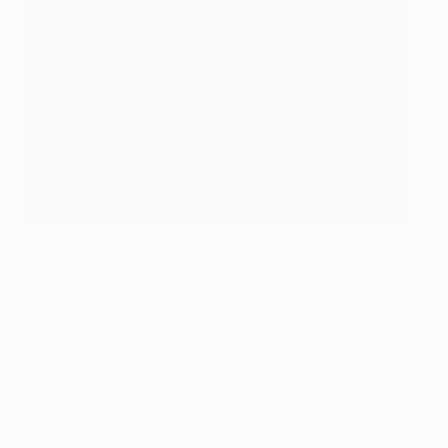
"Não só marcou dois golos – um dos quais fantástico –
como realizou uma exibição brilhante no regresso a
Lisboa. Avançou para ser um falso 9 após a saída de
Foden e continuou a ser uma ameaça. Um excelente
desempenho"
Painel de observadores técnicos da UEFA
Como tudo aconteceu: Sporting 0-5 Man. City