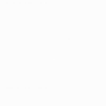
Estatísticas-chave
• O golo de Raheem Sterling foi o 200º que o
Manchester City marcou na UEFA Champions League
(da fase de grupos até à final).
• Riyad Mahrez já marcou dez golos na UEFA
Champions League com mais de 30 anos. Apenas
Cristiano Ronaldo, com 16, marcou mais a partir dessa
idade.
• O Sporting não conseguiu marcar qualquer golo
apenas pela segunda vez em todas as competições
esta época, sendo a outra a derrota frente ao
Dortmund na segunda jornada.
Melhores no Fantasy
Bernardo Silva – 19 pontos
Raheem Sterling – 12 pontos