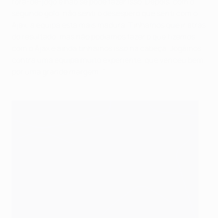
fora-de-jogo e não se pode fazer isso. Depois, com o
segundo golo, não senti o desespero que senti com o
Ajax, a equipa está mais madura. Tínhamos que ir atrás
do resultado, mas não podíamos fazer o que fizemos
com o Ajax e ainda tínhamos isso na cabeça. Jogámos
contra uma equipa muito experiente, que venceu bem,
por uma grande margem.."