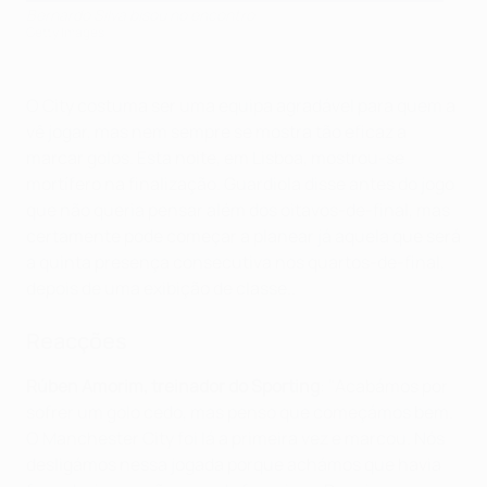
Bernardo Silva bisou no encontro
Getty Images
O City costuma ser uma equipa agradável para quem a
vê jogar, mas nem sempre se mostra tão eficaz a
marcar golos. Esta noite, em Lisboa, mostrou-se
mortífero na finalização. Guardiola disse antes do jogo
que não queria pensar além dos oitavos-de-final, mas
certamente pode começar a planear já aquela que será
a quinta presença consecutiva nos quartos-de-final,
depois de uma exibição de classe..
Reacções
Rúben Amorim, treinador do Sporting
: "Acabámos por
sofrer um golo cedo, mas penso que começámos bem.
O Manchester City foi lá a primeira vez e marcou. Nós
desligámos nessa jogada porque achámos que havia