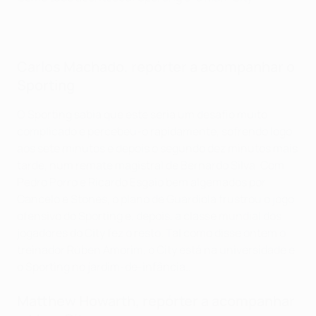
Carlos Machado, repórter a acompanhar o
Sporting
O Sporting sabia que este seria um desafio muito
complicado e percebeu-o rapidamente, sofrendo logo
aos sete minutos e depois o segundo dez minutos mais
tarde, num remate magistral de Bernardo Silva. Com
Pedro Porro e Ricardo Esgaio bem algemados por
Cancelo e Stones, o plano de Guardiola frustrou o jogo
ofensivo do Sporting e, depois, a classe mundial dos
jogadores do City fez o resto. Tal como disse ontem o
treinador Rúben Amorim, o City está na universidade e
o Sporting no jardim-de-infância..
Matthew Howarth, repórter a acompanhar