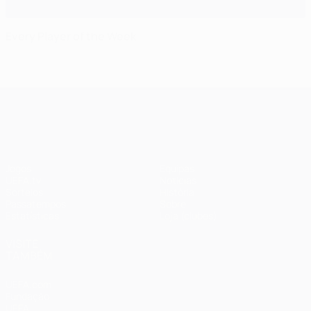
Every Player of the Week
UEFA Champions League
Jogos
Equipas
UEFA.tv
Notícias
Sorteios
História
Passatempos
Sobre
Estatísticas
Loja (clubes)
VISITE
TAMBÉM
UEFA.com
Fundação
UEFA