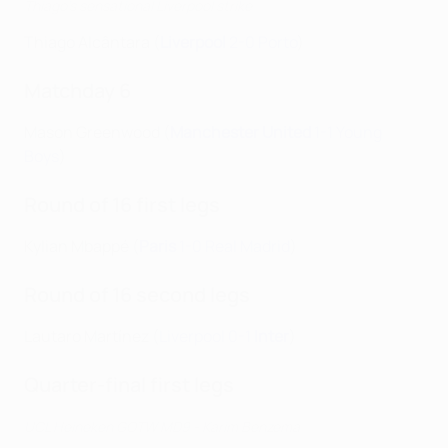
Thiago's sensational Liverpool strike
Thiago Alcântara (
Liverpool
2-0 Porto
)
Matchday 6
Mason Greenwood (
Manchester United
1-1 Young
Boys
)
Round of 16 first legs
Kylian Mbappé (
Paris
1-0 Real Madrid
)
Round of 16 second legs
Lautaro Martínez (
Liverpool 0-1
Inter
)
Quarter-final first legs
UCL Heineken GOTW MD9 - Karim Benzema