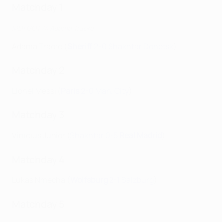
Matchday 1
MD1 GOTW: Adama Traore
Adama Traore (
Sheriff
2-0 Shakhtar Donetsk
)
Matchday 2
Lionel Messi (
Paris
2-0 Man. City
)
Matchday 3
Vinícius Júnior (
Shakhtar 0-5
Real Madrid
)
Matchday 4
Lukas Nmecha (
Wolfsburg
2-1 Salzburg
)
Matchday 5