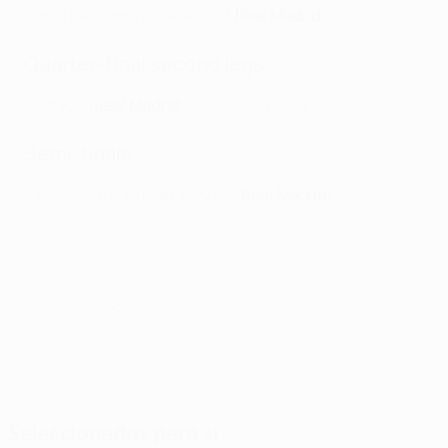
Karim Benzema (
Chelsea 1-3
Real Madrid
)
Quarter-final second legs
Rodrygo (
Real Madrid
2-3 Chelsea, aet
)
Semi-finals
Vinícius Júnior (
Man. City 4-3
Real Madrid
)
© 1998-2026 UEFA. All rights reserved.
Última actualização: quarta-feira, 4 de maio de 2022
Seleccionados para si