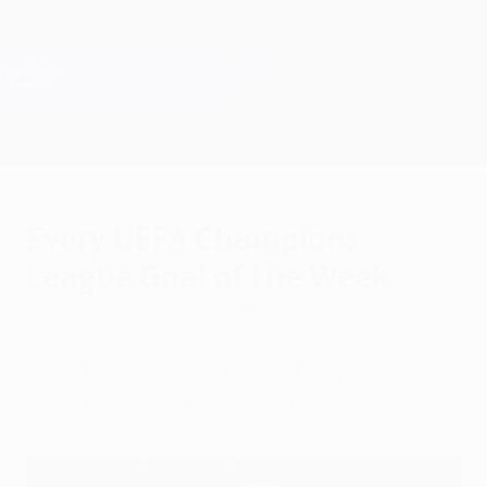
Saltar
para
o
Oficial da Champions League
Obtenha
conteúdo
Resultados em directo e Fantasy
principal
UEFA Champions League
Every UEFA Champions
League Goal of the Week
quarta-feira, 4 de maio de 2022
Keep track of every UEFA Champions
League Goal of the Week this season.