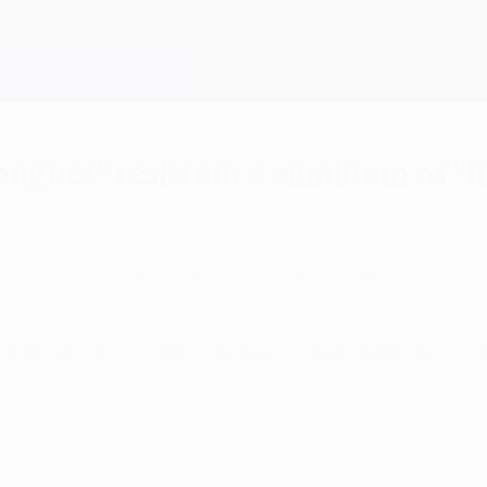
engues" resistem e eliminam os "
soube guardar a vantagem da primeira mão.
ntiu um lugar nos quartos-de-final após o empate sem golos em