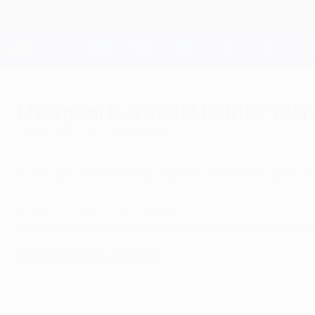
Saltar
para
o
Oficial da Champions League
conteúdo
Resultados em directo e Fantasy
principal
UEFA Champions League
Liverpool 0-0 Real Madrid: "Mer
quarta-feira, 14 de abril de 2021
A equipa de Zinédine Zidane defendeu bem e 
Resumo: Liverpool 0-0 Real Madrid
O Real Madrid fez uma excelente exibição defensiva e gara
Como aconteceu, reacções