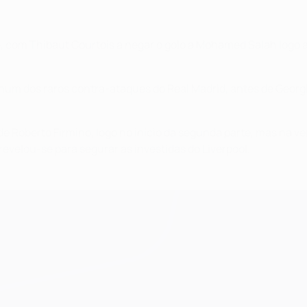
e, com Thibaut Courtois a negar o golo a Mohamed Salah logo a
um dos raros contra-ataques do Real Madrid, antes de Georgi
 de Roberto Firmino, logo no início da segunda parte, mas na
revelou-se para segurar as investidas do Liverpool.