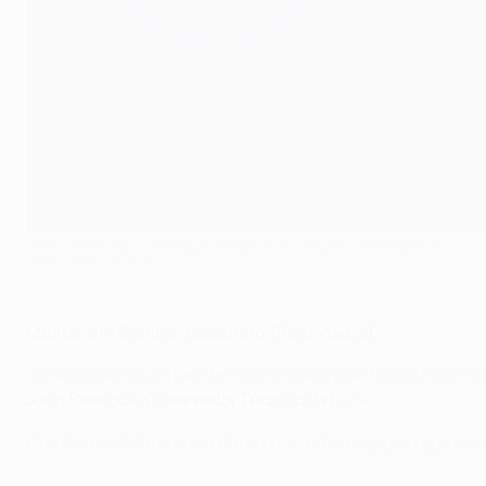
Sadio Mane não consegue passar a muralha do Real Madrid
UEFA via Getty Images
Melhor em Campo: Casemiro (Real Madrid)
"Uma presença influente e controladora de todo o meio-ca
John Peacock, Observador Técnico da UEFA
Confira os Melhores em Campo de todos os jogos da pres