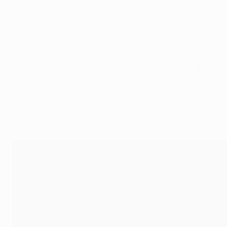
O jogo em poucas palavras
O Liverpool fez o que se esperava em Anfield e entrou fort
James Milner.
Um remate desviado de Karim Benzema acertou no poste, n
anfitriões antes do intervalo.
Courtois foi de novo obrigado a aplicar-se numa tentativa
depois disso e a experiência da equipa de Zinédine Zidane 