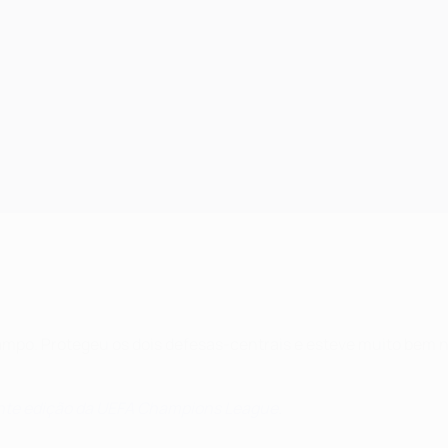
mpo. Protegeu os dois defesas-centrais e esteve muito bem na
ente edição da UEFA Champions League
.