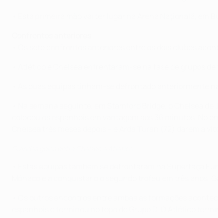
• Esta primeira mão vai ter lugar na Arena Naţională, em B
Confrontos anteriores
• Os sete confrontos anteriores entre os dois clubes aco
• Atlético e Chelsea enfrentaram-se na fase de grupos de
• As duas equipas tinham-se defrontado anteriormente na
• Na semana seguinte, em Stamford Bridge, o Chelsea de 
colocou os espanhóis em vantagem aos 36 minutos. No ent
Chelsea três meses depois – e Arda Turan (72) darem a vitó
Grandes golos entre Chelsea e Atlético
• Estas equipas também se defrontaram na Supertaça Europe
Mónaco e a conquistar o o segundo troféu em três anos. Ga
• Os outros encontros entre ambas as formações acontec
espanhóis e terminou no topo do Grupo D. O Atlético term