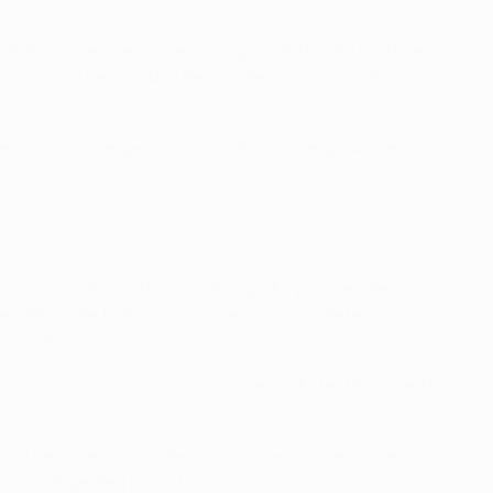
de Frank Lampard fazer novo golo (69) e de Luis Perea
einador do Atlético, Abel Resino, tendo Quique Sánchez
mpo com as esperanças do Atlético. Sergio Agüero
em casa, por 3-2, sobre o Salzburgo. Empataram depois as
 sequência de 15 triunfos consecutivos do detentor do
 jornada.
a oitava consecutiva; a equipa de Madrid está presente na
 O Atlético eliminou depois o campeão Liverpool em
oa, onde perdeu por 2-1.