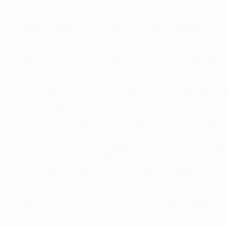
• A derrota em casa na época passada com o Valência foi u
Chelsea empatou 2-2 em Valência na época passada e a vitó
partidas (V4 E8).
• No entanto, o triunfo em Sevilha foi apenas o segundo do 
do Atlético.
• O Chelsea disputou 11 eliminatórias a duas mãos frent
por 3-0 em Barcelona, na segunda mão, saindo de cena com
• O emblema de Londres venceu apenas dois dos 11 jogos f
• O Chelsea já jogou duas vezes na Arena Naţională, amba
e um triunfo por 4-0 na fase de grupos da UEFA Champion
Cluj, na fase de grupos da UEFA Champions League 2008/
• Os "blues" ganharam apenas um de quatro jogos frente a 
Clubes Vencedores de Taças de 1971, em Atenas, após empat
jogos realizados no Mónaco.