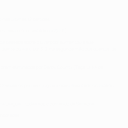
 nas últimas 12 partidas.
 no seu próprio estádio (V22 E6).
poca passada sobre o Liverpool aumentou a sua
 diante do Ajax, por 3-2, na segunda mão dos quartos-de-
s foram eliminados por Derby County (Taça UEFA de
o Chelsea no primeiro jogo europeu disputado no Estádio
ons League – todas sob o comando de Simeone.
emporadas.