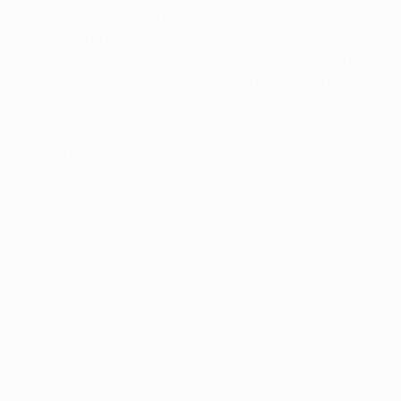
cido os três jogos fora e perdido pontos apenas na primeira 
 em Stamford Bridge, antes de o clube inglês somar o máximo 
o primeiro lugar no grupo e permitiu a Olivier Giroud tornar-s
 o mais velho autor de um "hat-trick" na história da UEFA Ch
helsea está presente pela 17ª vez na UEFA Champions League 
 comando de Maurizio Sarri.
m casa diante do Valência na primeira jornada (0-1) e apuro
 antes de ser eliminado pelo futuro campeão Bayern nos oitavos
be de Londres perdeu os últimos quatro confronto nesta fase.
nal da época passada, é a única do Chelsea em 14 jogos fora 
eram apenas cinco dos últimos 11 desafios na UEFA Champions 
ntes, o Chelsea venceu por 12 vezes o seu grupo na UEFA Ch
.