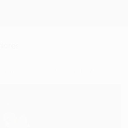
Obtenha
riores
 a rivalidade nos oitavos-de-final.