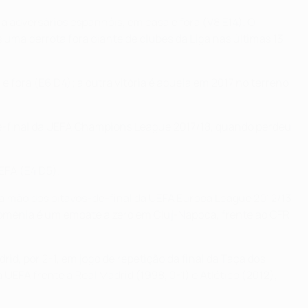
a adversários espanhóis, em casa e fora (V8 E14). O
uma derrota fora diante de clubes da Liga nas últimas 13
e fora (E6 D4); a outra vitória é aquela em 2017 no terreno
de-final da UEFA Champions League 2017/18, quando perdeu
EFA (E4 D5).
ra mão dos oitavos-de-final da UEFA Europa League 2012/13
Roménia é um empate a zero em Cluj-Napoca, frente ao CFR
d, por 2-1, em jogo de repetição da final da Taça dos
EFA frente a Real Madrid (1998, 0-1) e Atlético (2012),