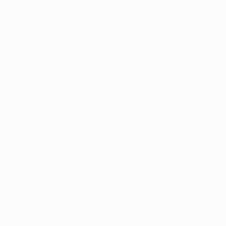
m dos quatro desaires dos "blues" nos últimos 26 jogos frente 
ria em Sevilha, na quinta jornada, fez com que tenha apenas 
Chelsea nos últimos 12 jogos frente a clubes da Liga, em casa 
e a clubes espanhóis (V4 D7), mais recentemente nos oitavos-
 um 4-1 no total.
ora a eliminar ante equipas espanholas nas competições da U
s frente ao Steaua Bucareste – uma derrota por 1-0 na primei
s League, na temporada seguinte. O seu único outro jogo na 
09.
equipas espanholas em terreno neutro. Foi frente ao Real Madri
e a um golo dois dias antes. Perdeu a SuperTaça Europeia da U