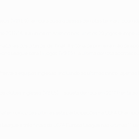
peus (V21 E9), embora quatro dessas derrotas tenham ocorrido
e 2017/18, é a única do Atlético nos últimos 29 jogos europeus
inatórias dos oitavos-de-final. A vitória da primeira mão da é
ions League para 14 jogos (V9 E5); a última derrota aconteceu
 frente a equipas inglesas, incluindo as últimas cinco; apena
 de clubes ingleses (V8 E5) – aquela derrota em 2017 frente a
nal em cinco das últimas sete participações na UEFA Champi
 League e três finais da UEFA Europa League nas últimas 11 t