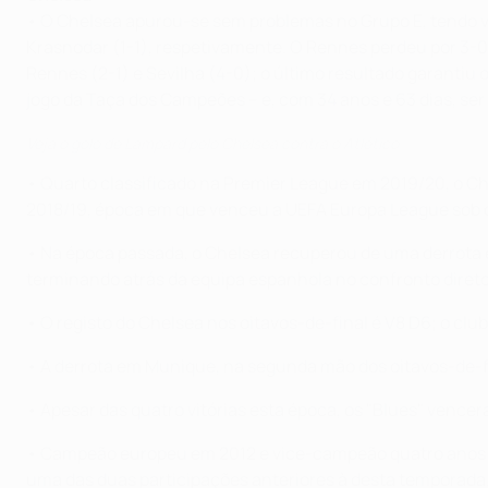
• O Chelsea apurou-se sem problemas no Grupo E, tendo ven
Krasnodar (1-1), respetivamente. O Rennes perdeu por 3-0
Rennes (2-1) e Sevilha (4-0); o último resultado garantiu 
jogo da Taça dos Campeões – e, com 34 anos e 63 dias, ser
Veja o golo de Lampard pelo Chelsea contra o Atlético
• Quarto classificado na Premier League em 2019/20, o C
2018/19, época em que venceu a UEFA Europa League sob o
• Na época passada, o Chelsea recuperou de uma derrota e
terminando atrás da equipa espanhola no confronto direto,
• O registo do Chelsea nos oitavos-de-final é V8 D6; o clu
• A derrota em Munique, na segunda mão dos oitavos-de-fi
• Apesar das quatro vitórias esta época, os "Blues" venc
• Campeão europeu em 2012 e vice-campeão quatro anos a
uma das duas participações anteriores à desta temporada