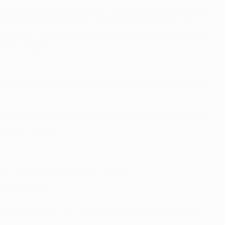
e na última jornada, em casa, com o Sevilha (0-0) e com o
de pontos nas visitas aos campos de Krasnodar (4-0),
e no primeiro jogador do Chelsea a marcar quatro golos num
ampions League.
e pela terceira em quatro anos. A excepção aconteceu em
u-se como segundo classificado do Grupo H com 11 pontos,
-de-final (0-3 c, 1-4 f).
nas competições europeias (V10 E3).
League (E4 D2).
ampions League, mas foi segundo classificado em cada