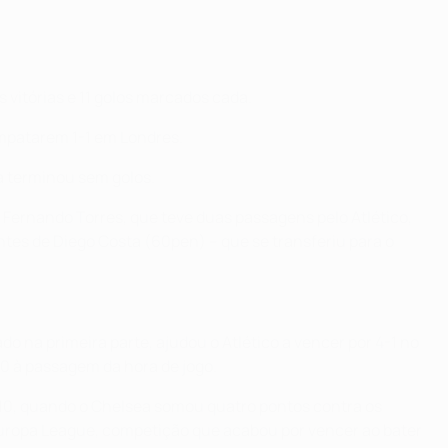
vitórias e 11 golos marcados cada.
empatarem 1-1 em Londres.
a terminou sem golos.
ernando Torres, que teve duas passagens pelo Atlético,
es de Diego Costa (60pen) – que se transferiu para o
 na primeira parte, ajudou o Atlético a vencer por 4-1 no
-0 à passagem da hora de jogo.
0, quando o Chelsea somou quatro pontos contra os
 Europa League, competição que acabou por vencer ao bater