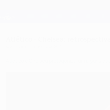
Saltar
para
o
Oficial da Champions League
conteúdo
Resultados em directo e Fantasy
principal
UEFA Champions League
Atlético - Chelsea: retrospectiv
sexta-feira, 8 de janeiro de 2021
Atlético e Chelsea protagonizaram alguns due