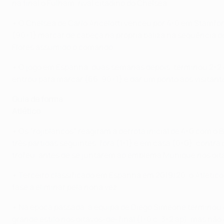
na final o Fulham, rival citadino do Chelsea.
• O Chelsea de Carlo Ancelotti venceu por 4-0 em Stamfor
(90+1) marcar de cabeça na própria baliza na sequência de
Flores assumido o comando.
• O jogo em Espanha, duas semanas depois, terminou 2-2
entrou para marcar (66, 90+1) e dar um ponto aos visitante
Guia de forma
Atlético
• Os “rojiblancos” reagiram à derrota inicial de 4-0 com o
três partidas seguintes, fora (1-1) e em casa (0-0), contr
troféu, antes de se juntarem ao emblema Munique nos oita
• Terceiro classificado em Espanha em 2019/20, o Atlétic
fase a eliminar pela nona vez.
• Na época passada, a equipa de Diego Simeone terminou 
grande estilo nos oitavos-de-final (1-0 c, 3-2 ap), mas não