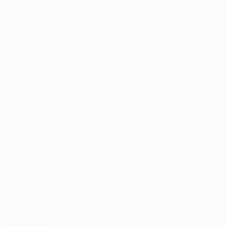
Golos clássicos do Chelsea - Atlético
• O Atlético perdeu apenas sete dos últimos 37 jogos euro
• Essa derrota por 2-1 com o Chelsea, na segunda jornada d
• O Atlético seguiu em frente em cinco das suas sete elim
invencibilidade em casa na fase a eliminar da UEFA Champ
final de 1996/97 (desaire por 4-3 no total).
• O Atlético venceu nove das 11 eliminatórias a duas mãos
1974/75) e Bolton Wanderers (Taça UEFA de 2007/08).
• Em casa, o Atlético perdeu apenas uma vez em 14 visitas
Metropolitano.
• O clube de Madrid chegou pelo menos aos quartos-de-fi
• Os Rojiblancos atingiram duas finais da UEFA Champions
Chelsea