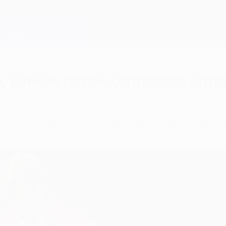
a, guia de forma, confrontos ante
los memoráveis nos últimos anos e renovam agora