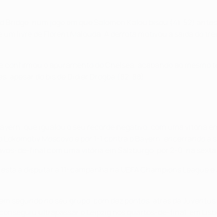
d Bridge, num jogo em que Salomon Kalou bisou (41, 52) antes 
 um livre de Florent Malouda. A derrota motivou a saída do tr
 e confirmou o apuramento do Chelsea, acabando ao mesmo te
s, apesar do bis de Didier Drogba (82, 88).
 Bayern, que igualou o seu recorde negativo, com uma vitória 
a o Lokomotiv Moscovo e por 1-1 contra o Bayern, encerrando a
vos-de-final com uma vitória em Salzburgo, por 2-0, na sexta
o está a disputar a 11ª campanha na UEFA Champions League e 
em segundo no seu grupo, com dez pontos, atrás da Juventus.
 conseguiu ultrapassar o Leipzig nos quartos-de-final, em Lisb