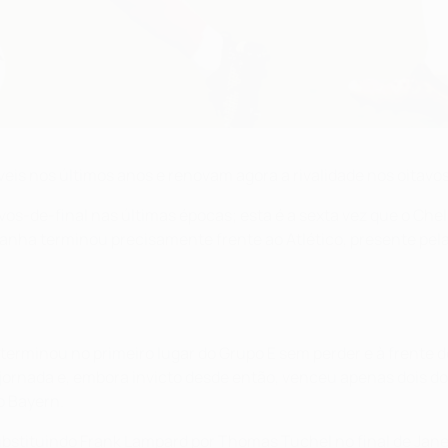
eis nos últimos anos e renovam agora a rivalidade nos oitav
os-de-final nas últimas épocas; esta é a sexta vez que o Chel
nha terminou precisamente frente ao Atlético, presente pela
minou no primeiro lugar do Grupo E sem perder e à frente do Se
ornada e, embora invicto desde então, venceu apenas dois dois
o Bayern.
ubstituindo Frank Lampard por Thomas Tuchel no final de Jane