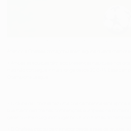
Atlético e Chelsea estiveram no mesmo grupo em 2017/18
Getty Images
Atlético e Chelsea protagonizaram alguns duelos memoráv
• Ambas as equipas têm sido presenças habituais nos oitav
mas não consegue ir mais longe desde 2013/14. Essa campa
Champions League.
• O clube de Londres fez uma boa campanha esta época e ter
sua maior derrota nas competições europeias na primeira j
garantiu-lhe o segundo lugar no Grupo A atrás do campeã
• O Chelsea trocou de treinador desde a fase de grupos, s