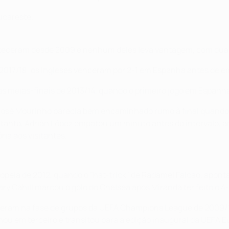
ucareste.
nteceram desde 2009 e nenhum deles leva vantagem, com duas 
 2017/18; os ingleses venceram por 2-1 em Espanha antes de 
s meias-finais de 2013/14, quando o primeiro jogo em Espanh
José Mourinho parecia bem encaminhado rumo à final quando F
anto, Adrián López empatou um minuto antes do intervalo, ant
ria aos visitantes.
ia de 2012, quando o "hat-trick" de Radamel Falcao, apontado
ry Cahill marcou o golo do Chelsea após Miranda ter feito o 4
eram na fase de grupos da UEFA Champions League de 2009/1
inou em terceiro e transitou para a edição inaugural da UEFA