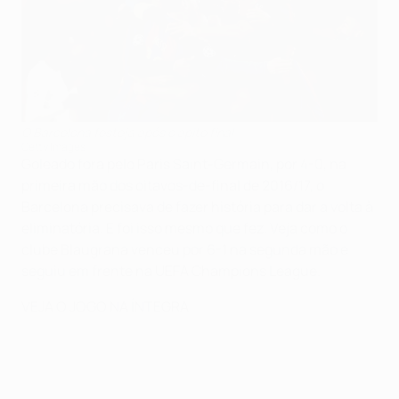
O Barcelona festeja após o apito final
Getty Images
Goleado fora pelo Paris Saint-Germain, por 4-0, na
primeira mão dos oitavos-de-final de 2016/17, o
Barcelona precisava de fazer história para dar a volta à
eliminatória. E foi isso mesmo que fez. Veja como o
clube Blaugrana venceu por 6-1 na segunda mão e
seguiu em frente na UEFA Champions League.
VEJA O JOGO NA ÍNTEGRA