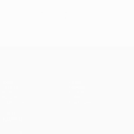
© 1998-2026 UEFA. All rights reserved.
Última actualização: segunda-feira, 14 de dezembro de 2020
UEFA Champions League
Jogos
Equipas
UEFA.tv
Notícias
Sorteios
História
Passatempos
Sobre
Estatísticas
Loja (clubes)
VISITE
TAMBÉM
UEFA.com