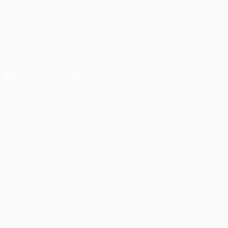
Fundação
UEFA
SIGA-NOS EM
Descarregue a app oficial
Privacidade
Termos e condições
Política de cookies
Definições de cookies
© 1998-2026 UEFA. Todos os direitos reservados
A palavra UEFA, o logótipo da UEFA e todas as marcas relativas às
competições da UEFA estão protegidas por marcas registadas e/ou
direitos de autor da UEFA. As referidas marcas registadas não
podem ser utilizadas para qualquer fim comercial. A utilização do