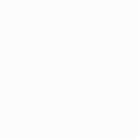
foi admoestado e Messi marcou um livre bombeado,
com Gerard Piqué a levar a melhor sobre João
Guilherme e a bater Pardo com um cabeceamento,
apontando o seu nono golo em 64 jogos na UEFA
Champions League.
Ainda antes do intervalo, Neymar e Messi começaram a
mostrar que se estavam a soltar. Os dois tabelaram
bem e causaram perigo a seis minutos do intervalo,
mas Pardo fez uma boa defesa face ao forte disparo do
argentino.
O APOEL não baixou de rendimento na segunda parte,
quando muitos questionavam quanto tempo
conseguiriam os cipriotas resistir a um trabalho físico
tão intenso e a uma concentração tão exigente.
A pressão exercida pelo avançado Tomás De Vincenti
foi de alto nível. Os visitantes ficaram perto de ser