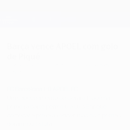
Saltar
para
o
Oficial da Champions League
Obtenha
conteúdo
Resultados em directo e Fantasy
principal
UEFA Champions League
Barça vence APOEL com golo
de Piqué
quarta-feira, 17 de setembro de 2014
por Graham
Hunter
FC Barcelona 1-0 APOEL FC
Um cabeceamento de Gerard Piqué na
primeira parte permitiu a Luis Enrique
começar a prova a vencer, mas os cipriotas
deram muita luta.