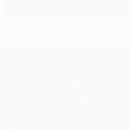
Athletic e Shakhtar dividem pontos em Bilbau
UEFA Champions League
Jogos
Equipas
UEFA.tv
Notícias
Sorteios
História
Passatempos
Sobre
Estatísticas
Loja (clubes)
VISITE
TAMBÉM