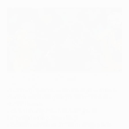
O golo marcado por Gerard Piqué na primeira parte foi decisivo
no triunfo do Barcelona sobre o APOEL
©AFP/Getty Images
•
Luis Enrique permitiu as estreias na prova de Marc-
André ter Stegen, Sergi Samper, Sandro Ramírez e
Munir El Haddadi
•
Gerard Piqué apontou o seu nono golo na
competição e tranquilizou o Barça
•
Excelente exibição de Urko Pardo, antigo guarda-