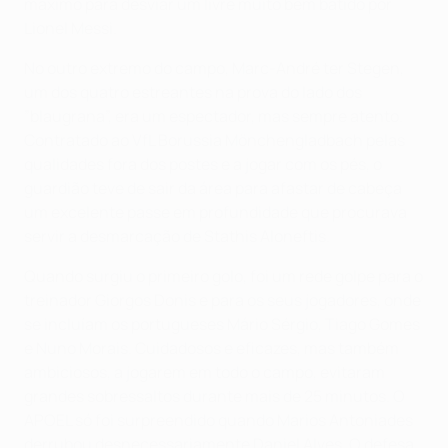
máximo para desviar um livre muito bem batido por
Lionel Messi.
No outro extremo do campo, Marc-André ter Stegen,
um dos quatro estreantes na prova do lado dos
”blaugrana”, era um espectador, mas sempre atento.
Contratado ao VfL Borussia Mönchengladbach pelas
qualidades fora dos postes e a jogar com os pés, o
guardião teve de sair da área para afastar de cabeça
um excelente passe em profundidade que procurava
servir a desmarcação de Stathis Aloneftis.
Quando surgiu o primeiro golo, foi um rede golpe para o
treinador Giorgos Donis e para os seus jogadores, onde
se incluíam os portugueses Mário Sérgio, Tiago Gomes
e Nuno Morais. Cuidadosos e eficazes, mas também
ambiciosos, a jogarem em todo o campo, evitaram
grandes sobressaltos durante mais de 25 minutos. O
APOEL só foi surpreendido quando Marios Antoniades
derrubou desnecessariamente Daniel Alves. O defesa