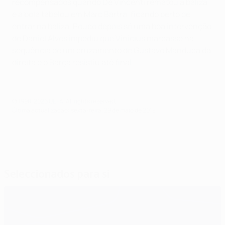
recompensados quando De Vincenti rematou a baliza
e a bola tabelou em Marc Bartra, ficando perto de
entrar na baliza. Pouco depois só uma boa intervenção
de Daniel Alves impediu que Vinicius marcasse na
sequência de um cruzamento de Gustavo Manduca da
direita e o Barça resistiu até final.
© 1998-2026 UEFA. All rights reserved.
Última actualização: sexta-feira, 29 de maio de 2015
Seleccionados para si