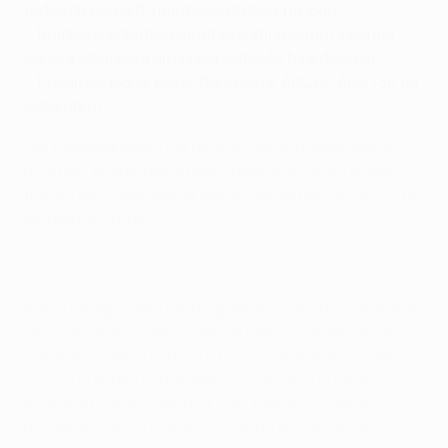
redes do Barça B, manteve o APOEL no jogo
•
Ruidosos adeptos cipriotas compuseram a banda
sonora ideal para uma bela exibição fora de casa
•
Próximos jogos: Paris-Barcelona, APOEL-Ajax (30 de
Setembro)
Um cabeceamento certeiro de Gerard Piqué, aos 28
minutos, acabou para fazer a diferença num suado
triunfo do FC Barcelona sobre o aguerrido APOEL FC na
estreia no Grupo F.
Antes do jogo, Urko Pardo, guarda-redes dos campeões
cipriotas, tinha confessado as boas recordações que
tinha de Josep Guardiola e Luis Enrique a marcarem
livres e grandes penalidades nos treinos quando
alinhava no Barcelona B. Esses treinos renderam
dividendos aos 11 minutos, quando se esticou ao