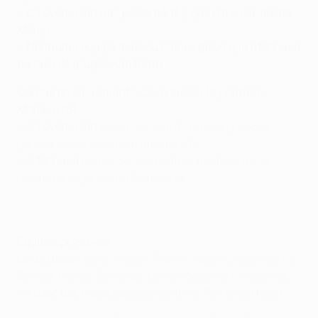
•
O Leverkusen não perde há 13 jogos em casa, desde
Março
•
Nenhuma equipa marcou menos golos que o Mónaco
na fase de grupos: um tento
Contas do apuramento
: Leverkusen (9 pontos) -
Mónaco (5)
• O
Leverkusen
garante o triunfo no seu grupose
ganhar e apura-se com um empate.
• O
Mónaco
não se pode qualificar nesta jornada,
mesmo que ganhe na Alemanha.
Equipas prováveis
Leverkusen
:
Leno; Hilbert, Toprak, Spahić, Boenisch; L
Bender, Rolfes; Bellarabi, Çalhanoğlu, Son; Kiessling.
•
Ausentes:
Papadopoulos (ombro), Reinartz (face)