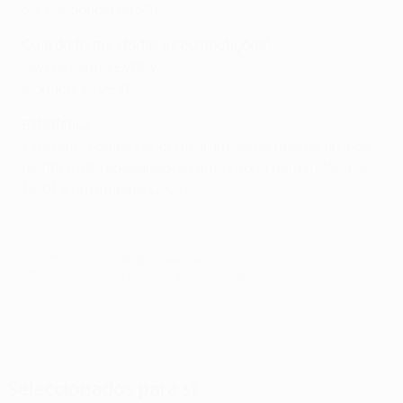
50, Kondogbia og 59)
Guia de forma (todas as competições)
Leverkusen: VEVDEV
Mónaco: EEDEVE
Estatística
• As duas equipas encontraram-se na fase de grupos
de 1997/98, registando-se uma vitória para o Mónaco
(4-0) e um empate (2-2).
© 1998-2026 UEFA. All rights reserved.
Última actualização: terça-feira, 8 de setembro de 2015
Seleccionados para si