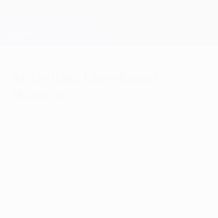
Saltar
para
o
Oficial da Champions League
Obtenha
conteúdo
Resultados em directo e Fantasy
principal
UEFA Champions League
Antevisão: Leverkusen -
Mónaco
terça-feira, 25 de novembro de 2014
por Mario
Jurkschat
O Leverkusen precisa de um ponto para
seguir em frente, após três vitórias
seguidas, mas Roger Schmidt diz que não
poderá haver complacência frente ao
Mónaco.