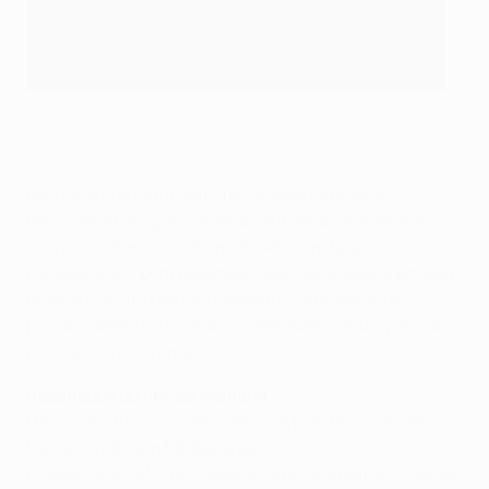
O treino do Mónaco em Leverkusen, na terça-feira
©Getty Images
Não estamos muito satisfeitos com os nossos
resultados na Ligue 1, mas amanhã é a Champions
League. Estamos muito motivados em relação a
conseguir um bom resultado, que nos coloque em boa
posição na luta pelo apuramento. Queremos ter
possibilidades na última jornada. Não estou a pensar
no outro jogo do grupo.
Resultados do fim-de-semana
Hannover 96 1-3 Leverkusen
(Ceyhun Gülselam 60;
Kiessling 46, Son 58, Bellarabi 71)
Monaco 2-2 SM Caen
(Imorou ag 5, Moutinho 75; Koita