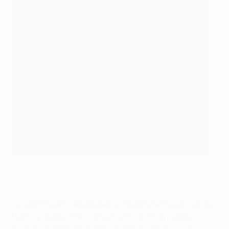
Roger Schmidt quer concentração
©Getty Images
Queremos vencer porque há uma diferença [olhando
depois para o sorteio dos oitavos-de-final] entre
acabar em primeiro e em segundo no grupo. Que