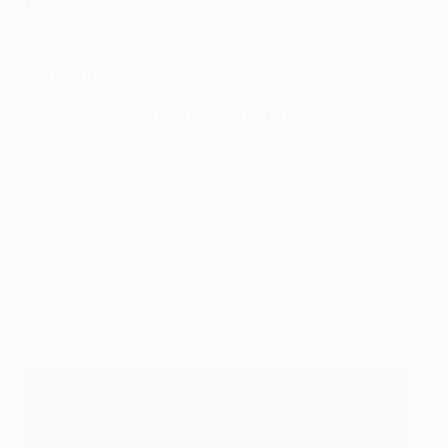
Mónaco
:
Subašić; Fabinho, Carvalho, Raggi, Elderson;
João Moutinho, Toulalan, Kondogbia; Ferreira-
Carrasco, Berbatov, Dirar.
•
Ausentes
:
López (joelho), Kurzawa (perna)
Roger Schmidt, treinador do Leverkusen
Após o jogo no Mónaco estávamos numa situação
difícil. O cenário mudou e agora lideramos o grupo.
Com um triunfo asseguramos o primeiro lugar. É esse o
nosso objectivo e está tudo nas nossas mãos.
Tentaremos tudo para realizar um jogo de grande nível,
mas será difícil, pois o Mónaco apenas sofreu um golo.
Aprendemos com o primeiro jogo, melhorámos e
queremos mostrá-lo.