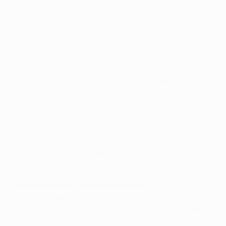
ninguém cometa o erro de pensar que já nos
apurámos. Queremos tornar-nos na primeira equipa a
qualificar-se, pelo que o resultado na Rússia não terá
influência no nosso jogo.
Vamos jogar como costumamos fazer: ao ataque.
Temos estado muito bem na Europa até ao momento.
As equipas que nos defrontam não estão habituadas
ao nosso estilo, pelo que não teríamos qualquer
benefício em jogar de outra forma. Tal pode fazer de
novo a diferença. Gosto de ver os nossos jogos. O meu
analista [de desempenho] diz que sofremos menos
remates à baliza na Champions League. Tal significa
que vamos na direcção certa.
Leonardo Jardim
, treinador do Mónaco
Temos um plano de jogo que não difere muito dos
nossos encontros anteriores. Foi assim que chegámos
ao segundo lugar do grupo. Tentaremos minimizar os