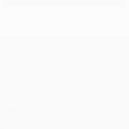
Antevisão: Zenit - Benfica
UEFA Champions League
Jogos
Equipas
UEFA.tv
Notícias
Sorteios
História
Passatempos
Sobre
Estatísticas
Loja (clubes)
VISITE
TAMBÉM
UEFA.com
Fundação
UEFA