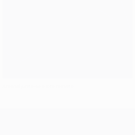
Arsenal junta-se a lote restrito
UEFA Champions League