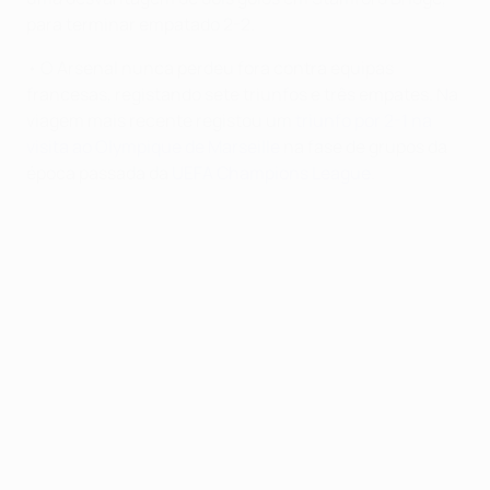
para terminar empatado 2-2.
• O Arsenal nunca perdeu fora contra equipas
francesas, registando sete triunfos e três empates. Na
viagem mais recente registou um
triunfo por 2-1 na
visita ao Olympique de Marseille
na fase de grupos da
época passada da
UEFA Champions League
.