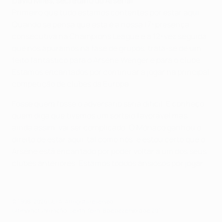
David Miles, secretário do Arsenal
Primeiro que tudo estamos contentes por estar aqui.
Quando se pensa que esta é a nossa 17ª presença
consecutiva na Champions League e a 12ª vez seguida
que nos apuramos na fase de grupos, trata-se de um
feito fantástico para o Arsène Wenger e para o clube.
Estamos encantados por continuar a jogar na principal
competição de clubes da Europa.
Fosse quem fosse o adversário seria difícil. E conheço
quem diga que tivemos um sorteio favorável mas,
ainda assim, vai ser complicado. O Mónaco ganhou o
direito de estar aqui, tal como nós, e estou certo que o
Arsène está encantado por poder voltar a um dos seus
clubes anteriores. Estamos toddos ansiosos por jogar.
© 1998-2026 UEFA. All rights reserved.
Última actualização: sexta-feira, 8 de dezembro de 2017