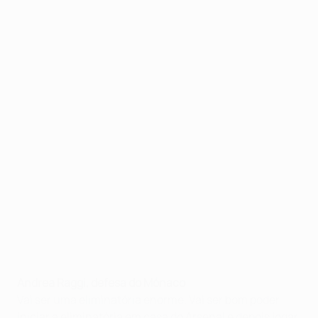
Andrea Raggi, defesa do Mónaco
Vai ser uma eliminatória enorme. Vai ser bom poder
iniciar a eliminatória em casa do Arsenal e depois jogar