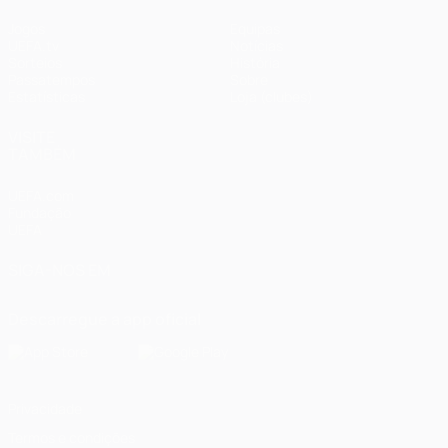
Jogos
Equipas
UEFA.tv
Notícias
Sorteios
História
Passatempos
Sobre
Estatísticas
Loja (clubes)
VISITE
TAMBÉM
UEFA.com
Fundação
UEFA
SIGA-NOS EM
Descarregue a app oficial
Privacidade
Termos e condições