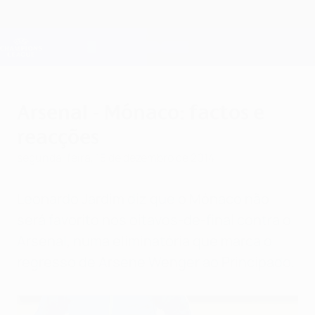
Saltar
para
o
Oficial da Champions League
Obtenha
conteúdo
Resultados em directo e Fantasy
principal
UEFA Champions League
Arsenal - Mónaco: factos e
reacções
segunda-feira, 15 de dezembro de 2014
Leonardo Jardim diz que o Mónaco não
será favorito nos oitavos-de-final contra o
Arsenal, numa eliminatória que marca o
regresso de Arsène Wenger ao Principado.