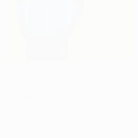
Arsène Wenger vai regressar em Março ao Mónaco
©AFP/Getty Images
• Enquanto o Arsenal e o Mónaco nunca se
defrontaram em jogos oficiais, Arsène Wenger treinou
o clube monegasco entre 1987 e 1994, conquistando a
Ligue 1 (1988) e a Taça de França (1991). Wenger
conduziu ainda o Mónaco à final da Taça dos
Vencedores das Taças, em 1992, onde perdeu por 2-0
com o SV Werder Bremen, em jogo disputado no
Estádio do Sport Lisboa e Benfica.