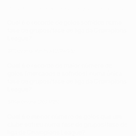
Paris bate recorde de golos na fase de grupos contra o Celtic
Qual é o recorde de golos sofridos numa
fase de grupos/fase de liga da Champions
League?
27
Slovan Bratislava (2024/25)
Qual é o recorde de maior número de
golos (marcados e sofridos) numa única
fase de grupos/fase de liga da Champions
League?
37
Barcelona (2024/25)
Qual é o menor número de golos que um
clube sofreu numa fase de grupos/fase de
liga da Champions League?