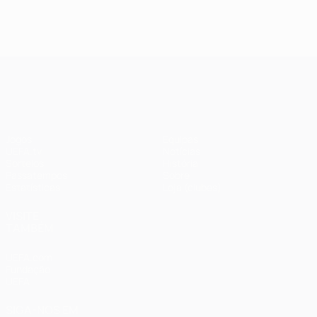
UEFA Champions League
Jogos
Equipas
UEFA.tv
Notícias
Sorteios
História
Passatempos
Sobre
Estatísticas
Loja (clubes)
VISITE
TAMBÉM
UEFA.com
Fundação
UEFA
SIGA-NOS EM