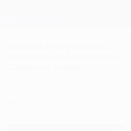
Saltar
para
o
Oficial da Champions League
Obtenha
conteúdo
Resultados em directo e Fantasy
principal
UEFA Champions League
Recordes e estatísticas da
fase de grupos/fase de liga da
Champions League
segunda-feira, 1 de junho de 2026
Mais jogos, mais golos, mais rápido a
marcar, mais jovem, mais velho, maiores
vitórias e muito mais.