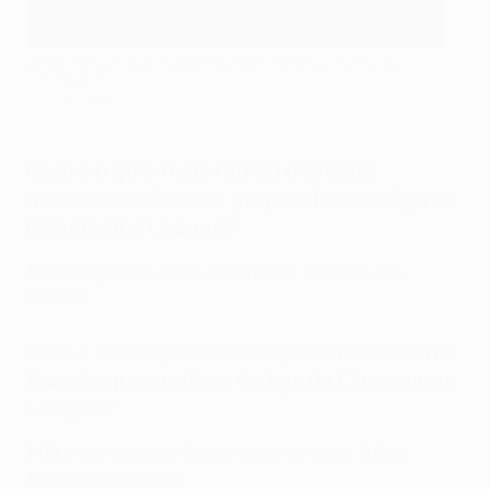
Jonas marcou aos 11 segundos pelo Valência frente ao
Leverkusen
©Getty Images
Qual é o golo mais rápido marcado
marcado na fase de grupos/fase de liga da
Champions League?
10,96 segundos
Jonas (
Valência
3-1 Leverkusen,
01/11/11
)
Qual é o autogolo mais rápido marcado na
fase de grupos/fase de liga da Champions
League?
1:09
Iñigo Martínez (
Manchester United 1-0
Real
Sociedad
, 23/10/13
)