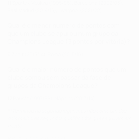
11
Spartak Moskva (1995/96), Barcelona (2002/03),
Real Madrid (2014/15), Liverpool (2021/22)
Qual é o menor número de pontos com
que um clube se apurou num grupo da
Champions League (3 pontos por vitória)?
6
Zenit (2013/14), Roma (2015/16)
Qual é o maior número de pontos que um
clube somou sem passar da fase de
grupos da Champions League?
12
Paris** (1997/98), Nápoles (2013/14)
**Terminou no segundo lugar, mas não como um dos
dois melhores segundos qualificados que seguiram em
frente
Resumo: Dortmund 8-4 Legia