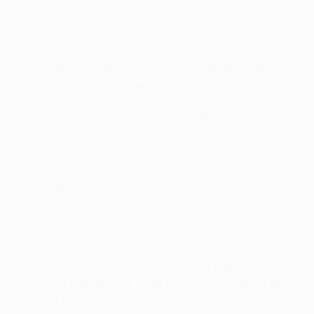
56
Karim Benzema (Lyon, Real Madrid)
Qual é o recorde de golos marcados num
jogo da fase de grupos/fase de liga da
Champions League?
5
Luiz Adriano (
BATE Borisov 0-7
Shakhtar
, 21/10/14
)
Qual é o recorde de mais golos na fase de
grupos/fase de liga da Champions
League?
13
Kylian Mbappé (Real Madrid, 2025/26)
Quem marcou em todas as jornadas da
mesma edição da fase de grupos/fase de
liga da Champions League?