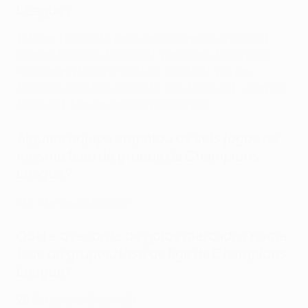
League
?
12
Milan (1992/93), Paris Saint-Germain (1994/95),
Spartak Moscovo (1995/96), Barcelona (2002/03),
Real Madrid (2011/12, 2014/15, 2023/24), Bayern
(2019/20, 2021/22, 2022/23), Ajax (2021/22), Liverpool
(2021/22), Manchester City (2023/24)
Alguma equipa empatou os seis jogos na
mesma fase de grupos da Champions
League?
AEK Atenas (2002/03)
Qual é o recorde de golos marcados numa
fase de grupos/fase de liga da Champions
League?
26
Barcelona (2024/25)