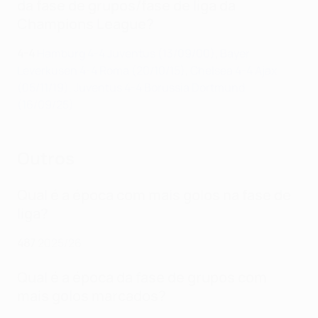
da fase de grupos/fase de liga da
Champions League?
4-4
Hamburg 4-4 Juventus (13/09/00)
,
Bayer
Leverkusen 4-4 Roma (20/10/15)
,
Chelsea 4-4 Ajax
(05/11/19)
,
Juventus 4-4 Borussia Dortmund
(16/09/25)
Outros
Qual é a época com mais golos na fase de
liga?
487
2025/26
Qual é a época da fase de grupos com
mais golos marcados?