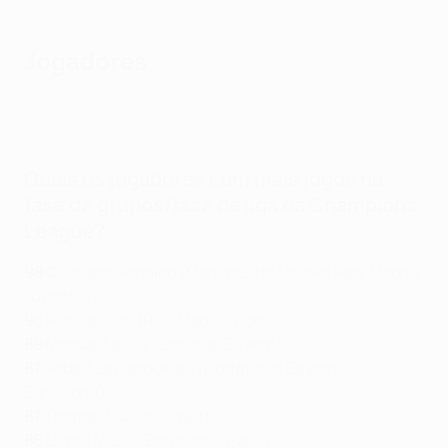
Jogadores
Quais os jogadores com mais jogos na
fase de grupos/fase de liga da Champions
League?
98
Cristiano Ronaldo (Manchester United, Real Madrid,
Juventus)
95
Iker Casillas (Real Madrid, Porto)
89
Manuel Neuer (Schalke, Bayern)
87
Robert Lewandowski (Dortmund, Bayern,
Barcelona)
87
Thomas Müller (Bayern)
86
Lionel Messi (Barcelona, Paris)