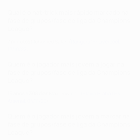
Qual é o hat-trick mais rápido marcado na
fase de grupos/fase de liga da Champions
League?
7 minutos
Mohamed Salah (
Rangers 1-7
Liverpool
,
12/10/22
)
Quem é o jogador mais jovem a jogar na
fase de grupos/fase de liga da Champions
League?
15 anos e 308 dias
Max Dowman (
Slavia Praha 0-3
Arsenal
, 04/11/25
)
Quem é o jogador mais jovem a marcar na
fase de grupos/fase de liga da Champions
League?