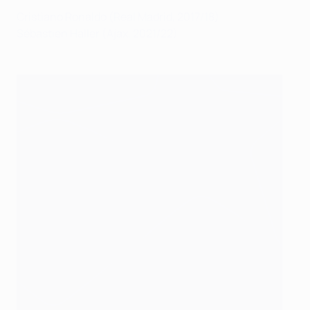
Cristiano Ronaldo (Real Madrid, 2017/18)
Sébastien Haller (Ajax, 2021/22)