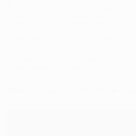
12
: Jonathan David (CAN – Lille, Juventus)
12
: Christian Pulišić (USA – Dortmund, Chelsea, AC Milan)
11
: Dwight Yorke (TTO – Manchester United)
11
: Weston McKennie (USA – Schalke, Juventus)
8
: Santiago Giménez (MEX – Feyenoord, AC Milan)
7
: Héctor Herrera (MEX – Porto, Atlético de Madrid)
6
: Ricardo Pepi (USA – PSV Eindhoven)
5
: Malik Tillman (USA – Bayern München, Rangers, PSV E
5
: Nery Castillo (MEX – Olympiacos, Shakhtar)
5
: Tomasz Radzinski (CAN – Anderlecht)
Mais jogos nas competições de clube