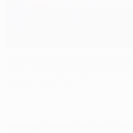
Keylor Navas, Christian Pulišić, Jonathan David e Javier Hernández
Ainda o melhor marcador mexicano nas competições de clu
1985/86. Dwight Yorke, de Trinidade e Tobago, tornou-se 
troféu em 1998/99, enquanto Estados Unidos e Canadá têm 
Última actualização: 30/05/2026
Mais jogos na
UEFA Champions Lea