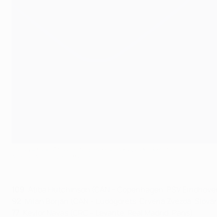
O canadiano Atiba Hutchinson ao serviço do Beşiktaş
Anadolu Agency via Getty Images
109
: Atiba Hutchinson (CAN – Copenhagen, PSV Eindhoven
92
: Milan Borjan (CAN – Ludogorets, Crvena Zvezda, Slovan
77
: Keylor Navas (CRC – Levante, Real Madrid, Paris)