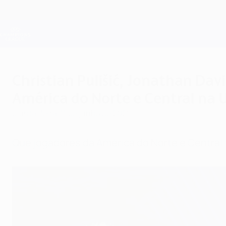
Saltar
para
o
Oficial da Champions League
conteúdo
Resultados em directo e Fantasy
principal
UEFA Champions League
Christian Pulišić, Jonathan Dav
América do Norte e Central na
quinta-feira, 11 de junho de 2026
Que jogadores da América do Norte e Central 