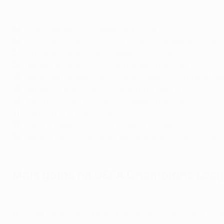
Golos clássicos de grandes estrelas da América do Norte e Central
63
: Keylor Navas (CRC – Real Madrid, Paris)
63
: Christian Pulišić (USA – Dortmund, Chelsea, AC Milan)
57
: Alphonso Davies (CAN – Bayern München)
52
: Héctor Herrera (MEX – Porto, Atlético de Madrid)
46
: Javier Hernández (MEX – Manchester United, Real Mad
45
: Rafael Márquez (MEX – Monaco, Barcelona)
43
: Weston McKennie (USA – Schalke, Juventus)
41
: Jesús Corona (MEX – Porto)
36
: Dwight Yorke (TTO – Manchester United)
34
: Sergiño Dest (USA – Ajax, Barcelona, AC Milan, PSV E
Mais golos na
UEFA Champions Lea
Cinco grandes golos de Chicharito
14
: Javier Hernández (MEX – Manchester United, Real Mad