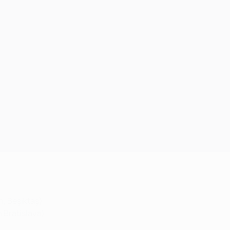
, Beşiktaş)
 Bratislava)