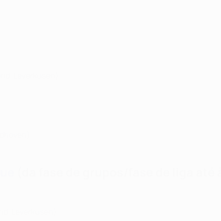
rid, Leverkusen)
indhoven)
gue
(da fase de grupos/fase de liga até à
rid, Leverkusen)