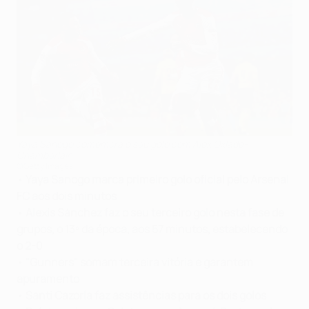
Yaya Sanogo comemora o seu golo com Alex Oxlade-
Chamberlain
©Getty Images
•
Yaya Sanogo marca primeiro golo oficial pelo Arsenal
FC aos dois minutos
•
Alexis Sánchez faz o seu terceiro golo nesta fase de
grupos, o 13º da época, aos 57 minutos, estabelecendo
o 2-0
•
"Gunners" somam terceira vitória e garantem
apuramento
•
Santi Cazorla faz assistências para os dois golos