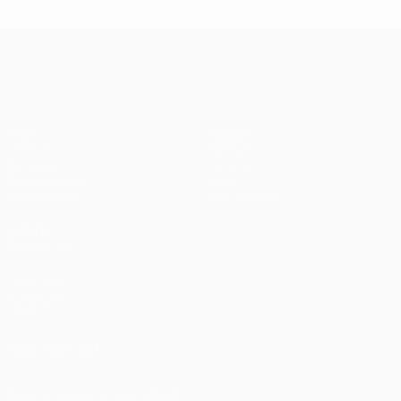
UEFA Champions League
Jogos
Equipas
UEFA.tv
Notícias
Sorteios
História
Passatempos
Sobre
Estatísticas
Loja (clubes)
VISITE
TAMBÉM
UEFA.com
Fundação
UEFA
SIGA-NOS EM
Descarregue a app oficial