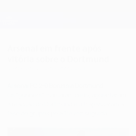
Saltar
para
o
Oficial da Champions League
Obtenha
conteúdo
Resultados em directo e Fantasy
principal
UEFA Champions League
Arsenal em frente após
vitória sobre o Dortmund
quarta-feira, 26 de novembro de 2014
Arsenal FC 2-0 Borussia Dortmund
Os "gunners" marcaram cedo, aguentaram
a reacção do Dortmund e ultrapassaram a
fase de grupos pela 15ª vez seguida.