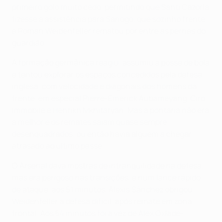
primeiro golo muito cedo, permitindo que Santi Cazorla
fizesse a assistência para Sanogo, que sozinho frente
a Roman Weidenfeller rematou por entre as pernas do
guardião.
A formação germânica reagiu, assumiu a posse de bola
e tentou explorar os espaços concedidos pela defesa
inglesa, com velocidade e diagonais dos homens da
frente, em especial Pierre-Emerick Aubameyang, Ciro
Immobile e Henrikh Mkhitaryan. Mas a pontaria não era
a melhor e os remates saíam quase sempre
desenquadrados, ou então havia alguém a chegar
atrasado ao último passe.
O Arsenal dava mostras de intranquilidade na defesa,
mas era perigoso nas transições, e num lance rápido
de ataque, aos 51 minutos, Alexis Sánchez obrigou
Weidenfeller a defesa difícil, após remate em zona
frontal. Aos 54 minutos foi a vez de Alex Oxlade-