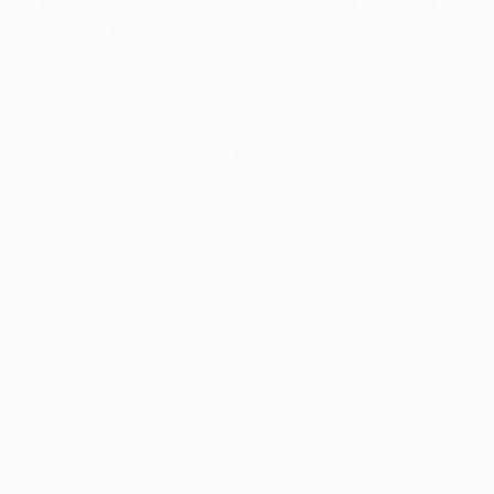
•
Próximos jogos: Galatasaray - Arsenal, Dortmund -
Anderlecht (9 de Dezembro)
O Arsenal FC necessitava apenas de um empate para
assegurar a passagem aos oitavos-de-final da UEFA
Champions League, mas fez melhor que isso e venceu
na recepção ao Borussia Dortmund, líder do Grupo D.
A partida não poderia ter começado melhor para os
homens de Arsène Wenger e colocaram-se em
vantagem . Logo aos dois minutos, através de Yaya
Sanogo, antes de Alexis Sánchez, já no segundo
tempo, sentenciar a partida com uma bela finalização.
A iniciativa inicial pertenceu ao Arsenal, que entrou a
todo o gás, com rápidas trocas de bola e mobilidade dos
seus jogadores mais ofensivos. O Dortmund parecia
não conseguir acompanhar o ritmo inicial e sofreu o