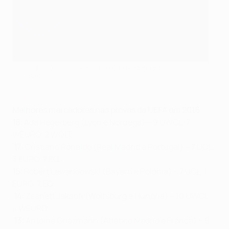
18+17=35: Cristiano Ronaldo e Ada Hegerberg
©AFP/Getty Images
Melhores marcadores nas provas da UEFA em 2016
18:
Ada Hegerberg (Lyon e Noruega) – 9 UWCL, 7
WEURO, 2 WOLT
17:
Cristiano Ronaldo (Real Madrid e Portugal) – 7 UCL,
3 EURO, 7 EQ
15:
Robert Lewandowski (Bayern e Polónia) – 7 UCL, 1
EURO, 7 EQ
14:
Zsanett Jakabfi (Wolfsburg e Hungria) – 10 UWCL ,
4 WEURO
13:
Antoine Griezmann (Atlético Madrid e França) – 6