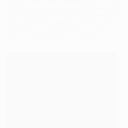
escolhido como um dos
jovens prodígios do UEFA.com
no Verão de 2015
. O avançado de 19 anos passou este
ano dos sub-19 aos sub-21 de França e já representou o
Paris na UEFA Youth League e na UEFA Champions
League,
fazendo a estreia na prova como suplente em
tempo de compensação frente ao Ludogorets
.