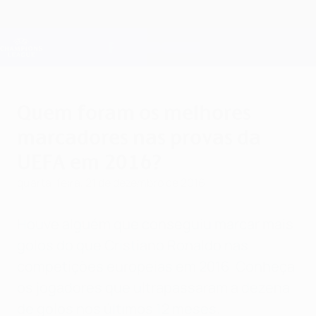
Saltar
para
o
Oficial da Champions League
Obtenha
conteúdo
Resultados em directo e Fantasy
principal
UEFA Champions League
Quem foram os melhores
marcadores nas provas da
UEFA em 2016?
quarta-feira, 21 de dezembro de 2016
Houve alguém que conseguiu marcar mais
golos do que Cristiano Ronaldo nas
competições europeias em 2016. Conheça
os jogadores que ultrapassaram a dezena
de golos nos últimos 12 meses.