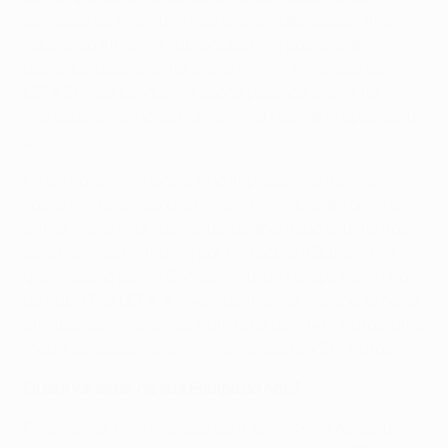
selecção da Argentina não são contabilizados. Aritz
Aduriz, do Athletic Club, ocupa uma posição de
destaque depois de ter sido o
melhor marcador da
UEFA Europa League na época passada
e de já ter
marcado cinco golos num jogo da fase de grupos deste
ano.
Cinco golos num jogo é algo impressionante, mas
Joëlle Smits conseguiu marcar mais dois de forma a
entrar nesta lista ilustre, tendo apontado sete tentos
pela Holanda no
triunfo por 11-0 sobre a Bulgária na
qualificação para o Campeonato da Europa Feminino
de Sub-17 da UEFA
. A jovem de 16 anos marcou 12 golos
em apenas cinco jogos, num total de 294 minutos, uma
média sensacional de um golo a cada 24,5 minutos!
Quem vai estar na sua Equipa do Ano?
Finalmente, uma menção para Jean-Kévin Augustin,