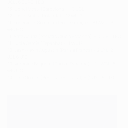
UCL , 6 EURO, 1 EQ
13:
Lionel Messi (Barcelona) – 13 UCL
12:
Joëlle Smits (Holanda) – 12 WU17
11:
Eugénie Le Sommer (Lyon e França) – 8 UWCL, 3
WEURO
11:
Aritz Aduriz (Athletic Club e Espanha) – 10 UEL, 1 EQ
11:
Lucia García (Espanha) – 11 WU17
10:
Jean-Kévin Augustin (Paris e França) – 2 UYL, 2
U21, 6 U19
10:
Veronica Boquete (Paris e Espanha) – 2 UWCL , 8
WEURO
10:
José Gomes (Benfica e Portugal) – (1 UYL, 9 U17)