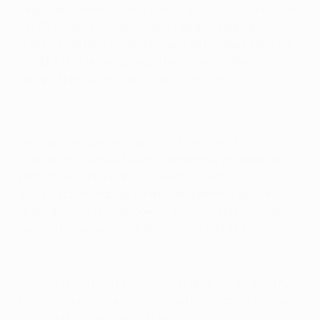
Hegerberg termina o ano com 18 golos pelo Lyon, nove
na UEFA Women's Champions League, sete na
qualificação para o Campeonato da Europa Feminino
da UEFA pela Noruega e outros dois nos “play-off”
europeu para o torneio olímpico feminino.
Ronaldo, por sua vez, marcou 17: sete na UEFA
Champions League, três na
campanha vitoriosa de
Portugal no UEFA EURO 2016
e mais sete na
qualificação europeia para o Campeonato do Mundo
de 2018. Robert Lewandowski, terceiro classificado,
iguala o português em tudo menos no EURO.
Dez golos do UEFA EURO 2016
Antoine Griezmann, melhor marcador do UEFA EURO
2016, ficou empatado com Lionel Messi com 13 golos,
sendo que os remates certeiros do atacante pela