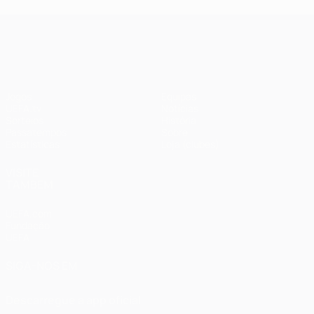
UEFA Champions League
Jogos
Equipas
UEFA.tv
Notícias
Sorteios
História
Passatempos
Sobre
Estatísticas
Loja (clubes)
VISITE
TAMBÉM
UEFA.com
Fundação
UEFA
SIGA-NOS EM
Descarregue a app oficial