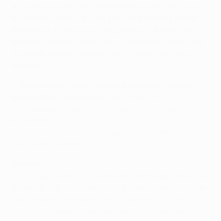
ao ganhar por 4-0 em Basileia na primeira mão, com a
equipa de Josep Guardiola a seguir em frente apesar da
derrota por 2-1 em casa. A equipa de Guardiola tinha
ganhou sete dos últimos oito jogos europeus em casa,
incluindo quatro seguidos, antes da derrota com o
Basileia.
• O registo do City em dois desempates por grandes
penalidades nas provas da UEFA é de 2V 0D:
4-3 frente ao Aalborg, oitavos-de-final da Taça UEFA
de 2008/09
4-2 frente ao Midtjylland, segunda pré-eliminatória da
Taça UEFA de 2008/09
Schalke
• O Schalke está nos oitavos-de-final pela primeira vez
desde 2014/15, quando perdeu por um total de 5-4 com
o Real Madrid, perdendo por 2-0 na primeira mão em
casa e ficando pelo caminho apesar no triunfo por 4-3