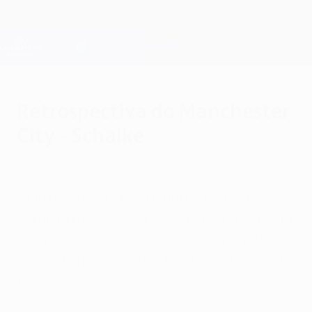
Saltar
para
o
Oficial da Champions League
Obtenha
conteúdo
Resultados em directo e Fantasy
principal
UEFA Champions League
Retrospectiva do Manchester
City - Schalke
sábado, 23 de fevereiro de 2019
Uma reviravolta nos minutos finais da
primeira mão deixou o Manchester City em
boa posição e deixou o Schalke perante a
quarta eliminação seguida nos oitavos-de-
final.