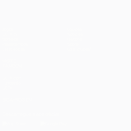
Jogos
Equipas
UEFA.tv
Notícias
Sorteios
História
Passatempos
Sobre
Estatísticas
Loja (clubes)
VISITE
TAMBÉM
UEFA.com
Fundação
UEFA
SIGA-NOS EM
Descarregue a app oficial