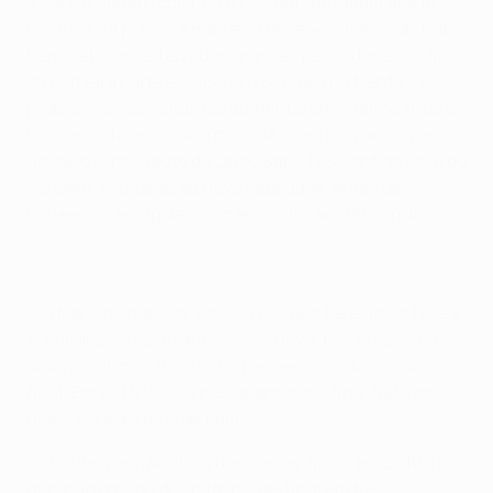
• Sergio Agüero colocou o City em vantagem aos 18
minutos na primeira mão em Gelsenkirchen, mas Nabil
Bentaleb converteu duas grandes penalidades no final
da primeira parte e colocou o Schalke na frente. Os
problemas dos visitantes aumentaram quando Nicolás
Otamendi foi expulso a meio da segunda parte, mas
um belo livre directo de Leroy Sané (85), antigo ídolo do
Schalke, estabeleceu nova igualdade, antes de
Raheem Sterling decidir o encontro aos 90 minutos.
• O Manchester City venceu o Grupo F e está na fase a
eliminar pelo sexto ano consecutivo, tendo vencido
duas as últimas três participações nos oitavos-de-
final. Em 2017/18 caiu nos quartos-de-final frete aos
rivais ingleses do Liverpool.
• O clube alemão atingiu as meias-finais em 2010/11,
mas não passou dos oitavos-de-final em três