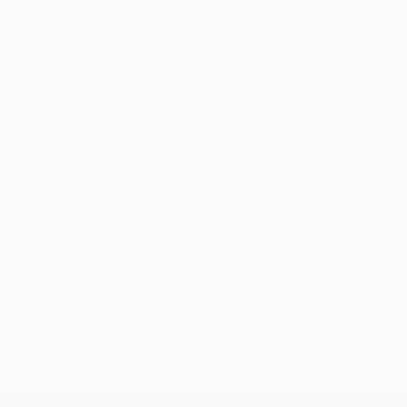
na capital espanhola.
• O registo do Schalke em quatro desempates por
grandes penalidades nas provas da UEFA é de 2V 2D:
4-1 frente ao Porto, oitavos-de-final da UEFA
Champions League de 2007/08
3-3 frente ao Brøndby, segunda eliminatória da Taça
UEFA de 2003/04
4-5 frente ao Slavia Praga, primeira eliminatória da
Taça UEFA de 1998/99
4-1 frente ao Inter, final da Taça UEFA de 1996/97
© 1998-2026 UEFA. All rights reserved.
Última actualização: sábado, 9 de março de 2019
UEFA Champions League