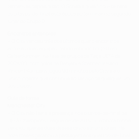
tentativas depois disso. O Schalke qualificou-se para
os oitavos-de-final esta época ao terminar no segundo
lugar do Grupo D.
Encontros anteriores
• O City venceu três dos últimos quaro encontros
entre as duas equipas, tendo vencido por 2-0 em
Gelsenkirchen, na fase de grupos da Taça UEFA de
2008/09, com golos de Benjani e Stephen Ireland.
Vincent Kompany jogou 90 minutos pelo City e é o
único jogador que continua ao serviço de qualquer um
dos clubes.
Guia de forma
Manchester City
• O City não falha a presença nos oitavos-de-final da
UEFA Champions League desde 2013/14, embora tenha
vencido apenas duas dessas cinco eliminatórias. Há
doze meses garantiu a passagem aos quartos-de-final