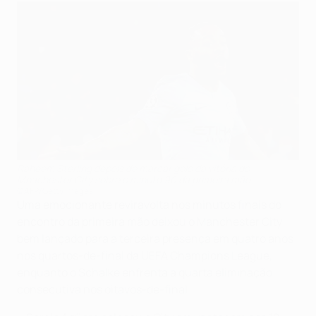
Raheem Sterling depois de marcar golo da vitória do
Mnachester City sobre o minuto 90 da primeira mão
©AFP/Getty Images
Uma emocionante reviravolta nos minutos finais do
encontro da primeira mão deixou o Manchester City
bem lançado para a terceira presença em quatro anos
nos quartos-de-final da UEFA Champions League,
enquanto o Schalke enfrenta a quarta eliminação
consecutiva nos oitavos-de-final.