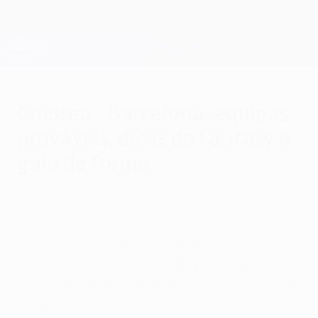
Saltar
para
o
Oficial da Champions League
Obtenha
conteúdo
Resultados em directo e Fantasy
principal
UEFA Champions League
Chelsea - Barcelona: equipas
prováveis, dicas do Fantasy e
guia de forma
terça-feira, 13 de março de 2018
por Daniel Thacker em
Londres
O UEFA.com conta-lhe o principal do
encontro em que dois antigos campeões
da Europa, Chelsea e Barcelona, escrevem
mais um capítulo na sua rivalidade