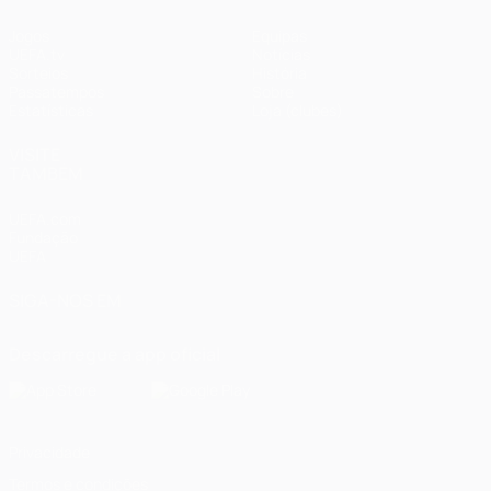
Jogos
Equipas
UEFA.tv
Notícias
Sorteios
História
Passatempos
Sobre
Estatísticas
Loja (clubes)
VISITE
TAMBÉM
UEFA.com
Fundação
UEFA
SIGA-NOS EM
Descarregue a app oficial
Privacidade
Termos e condições