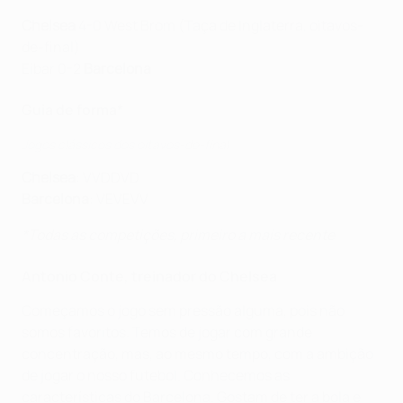
Chelsea
4-0 West Brom (Taça de Inglaterra, oitavos-
de-final)
Eibar 0-2
Barcelona
Guia de forma*
Jogos clássicos dos oitavos-de-final
Chelsea
: VVDDVD
Barcelona
: VEVEVV
*Todas as competições, primeiro a mais recente
Antonio Conte, treinador do Chelsea
Começamos o jogo sem pressão alguma, pois não
somos favoritos. Temos de jogar com grande
concentração, mas, ao mesmo tempo, com a ambição
de jogar o nosso futebol. Conhecemos as
características do Barcelona. Gostam de ter a bola e