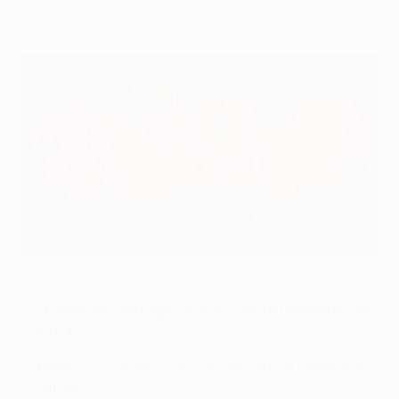
europeia.
O Barcelona efectua a sessão de treino em Stamford Bridge
©Getty Images
Chelsea em vantagem nos encontros passados – V4
E5 D3
Messi nunca marcou em oito encontros frente aos
"blues"