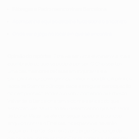
Fàbregas e Pedro reencontram Barcelona
Acompanhe aqui ao detalhe tudo sobre o encontro
Onde ver o jogo no local em que se encontra
Opinião do repórter
: Esta vai ser uma eliminatória mais
equilibrada do que se poderá pensar. O Chelsea tem
uma das melhores defesas em Inglaterra e a
campanha europeia ganhou maior importância para os
lados de Stamford Bridge, dada a irregular participação
no campeonato. Poderoso sob o comando de Ernesto
Valverde, o Barcelona tem sido mais eficaz do que
espectacular. Muito do seu desempenho gira em redor
de Lionel Messi; se ele conseguir quebrar o curioso
enguiço contra o Chelsea, os espanhóis deverão
seguir em frente. Se mantiver o argentino longe da
baliza, a equipa de Antonio Conte poderá surpreender.