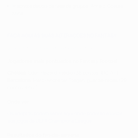
Inscritos depois da fase de grupos: Arnaiz, Costas,
Mina
FAÇA AQUI AS SUAS ALTERAÇÕES NO FANTASY
Veja dez grandes golos dos oitavos-de-final
Jogadores mais pontuados no Fantasy Footbal
Chelsea
: Eden Hazard, médio (36 pontos, €10.7m)
Barcelona
: Marc-André ter Stegen, guarda-redes (29
pontos, €6m)
Onde ver
Os adeptos podem saber aqui onde poderão assistir
aos jogos da UEFA Champions League
.
Resultados do fim-de-semana