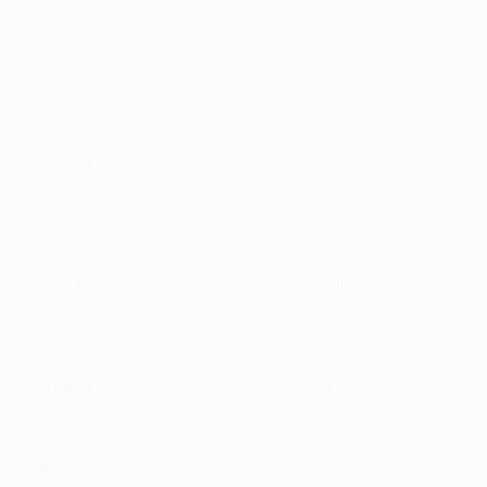
Equipas prováveis
Chelsea
: Courtois; Azpilicueta, Christensen, Cahill;
Moses, Kanté, Fàbregas, Alonso; Hazard, Pedro; Morata
De fora
: Barkley (músculo da coxa), David Luiz
(desconhecido), Bakayoko (desconhecido)
Inscritos depois da fase de grupos: Barkley, Giroud,
Emerson
Barcelona
: Ter Stegen; Sergi Roberto, Piqué, Umtiti,
Jordi Alba; Busquets, Paulinho, Rakitić; Iniesta, Messi,
Suárez
De fora
: Semedo (castigado) Vermaelen (muscular)