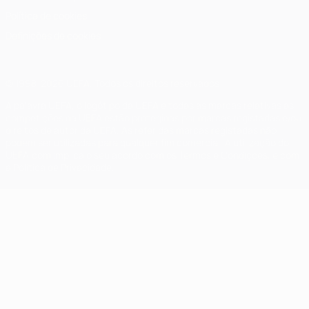
Política de cookies
Definições de cookies
© 1998-2026 UEFA. Todos os direitos reservados
A palavra UEFA, o logótipo da UEFA e todas as marcas relativas às
competições da UEFA estão protegidas por marcas registadas e/ou
direitos de autor da UEFA. As referidas marcas registadas não
podem ser utilizadas para qualquer fim comercial. A utilização do
UEFA.com implica o seu acordo com os Termos e Condições, e com
a Política de Privacidade.