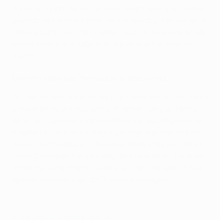
dominar o jogo. Temos de estar preparados para sofrer
quando não temos a bola, ser compactos, não perder a
cabeça durante o jogo. Depois, quando tivermos a bola,
tentar fazer o que sabemos, aquilo que fizemos nos
treinos.
Ernesto Valverde, treinador do Barcelona
O Chelsea tem um estilo de jogo muito particular, como
a maior parte das equipas da Premier League. Temos
de ter em conta que vamos defrontar os campeões de
Inglaterra. Será difícil, mas é um jogo importante pois
queremo-nos apurar. A história conta, mas tem pouco
impacto no jogo. Há uma pequena rivalidade, o que dá
ainda mais algum entusiasmo ao jogo, mas para nós é
apenas mais um jogo da Champions League.
© 1998-2026 UEFA. All rights reserved.