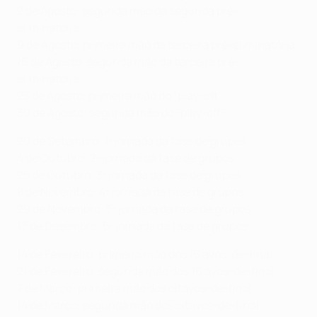
2 de Agosto: segunda mão da segunda pré-
eliminatória
9 de Agosto: primeira mão da terceira pré-eliminatória
16 de Agosto: segunda mão da terceira pré-
eliminatória
23 de Agosto: primeira mão do "play-off"
30 de Agosto: segunda mão do "play-off"
20 de Setembro: 1ª jornada da fase de grupos
4 de Outubro: 2ª jornada da fase de grupos
25 de Outubro: 3ª jornada da fase de grupos
8 de Novembro: 4ª jornada da fase de grupos
29 de Novembro: 5ª jornada da fase de grupos
13 de Dezembro: 6ª jornada da fase de grupos
14 de Fevereiro: primeira mão dos 16 avos-de-final
21 de Fevereiro: segunda mão dos 16 avos-de-final
7 de Março: primeira mão dos oitavos-de-final
14 de Março: segunda mão dos oitavos-de-final