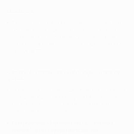
Qualificação
Tal como agora, haverá dois caminhos: o caminho
dos campeões e o caminho das ligas. As equipas
entram de acordo com a
lista de acesso
elaborada a
partir do
ranking de coeficientes de países da UEFA
no final de 2016/17.
Caminho dos campeões (quatro vagas na fase de
grupos)
Este caminho conta com os campeões das federações
classificadas abaixo da 11ª posição e passa a contar
com uma fase preliminar, para além de três pré-
eliminatórias e um “play-off”:
Fase preliminar (disputada num mini-torneio a
eliminar): quatro equipas participantes