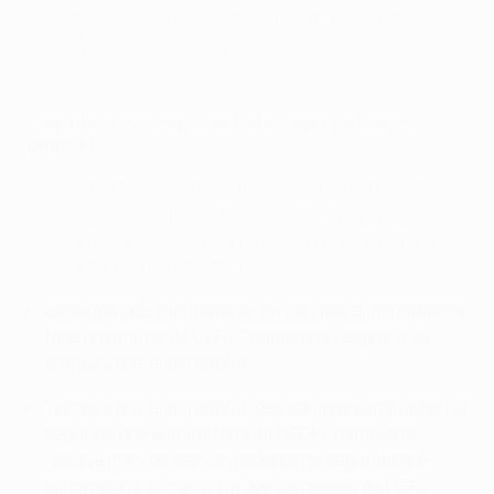
partir do
ranking de coeficientes de países da
UEFA
no final de 2016/17.
Caminho dos campeões (oito vagas na fase de
grupos)
Este caminho é disputado pelas equipas eliminadas no
caminho dos campeões da UEFA Champions League
entre a fase preliminar e a terceira pré-eliminatória.
Haverá três vagas em aberto:
Segunda pré-eliminatória: 20 equipas eliminadas na
fase preliminar da UEFA Champions League e da
primeira pré-eliminatória
Terceira pré-eliminatória: dez equipas eliminadas na
segunda pré-eliminatória da UEFA Champions
League mais os dez vencedores na segunda pré-
eliminatória do caminho dos campeões da UEFA