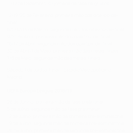
11/12 de Dezembro: 6ª jornada da fase de grupos
12/19/20 de Fevereiro: primeira mão dos oitavos-de-
final
6/5/12/13 de Março: segunda mão dos oitavos-de-final
9/10 de Abril: primeira mão dos quartos-de-final
16/17 de Abril: segunda mão dos quartos-de-final
30 de Abril/1 de Maio: primeira mão das meias-finais
7/8 de Maio: segunda mão das meias-finais
Sábado 1 de Junho: Final - Estadio Metropolitano,
Madrid
UEFA Europa League 2
018/19
28 de Junho: primeira mão da fase preliminar
5 de Julho: segunda mão da fase preliminar
12 de Julho: primeira mão da primeira pré-eliminatória
19 de Julho: segunda mão da primeira pré-eliminatória
26 de Julho: primeira mão da segunda pré-eliminatória