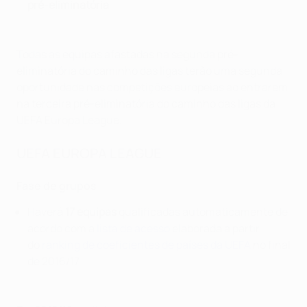
pré-eliminatória
T
odas as equipas afastadas na segunda pré-
eliminatória do caminho das ligas terão uma segunda
oportunidade nas competições europeias ao entrarem
na terceira pré-eliminatória do caminho das ligas da
UEFA Europa League
.
UEFA EUROPA LEAGUE
Fase de grupos
Haverá
17 equipas
qualificadas automaticamente de
acordo com a
lista de acesso
elaborada a partir
do
ranking de coeficientes de países da UEFA
no final
de 2016/17.