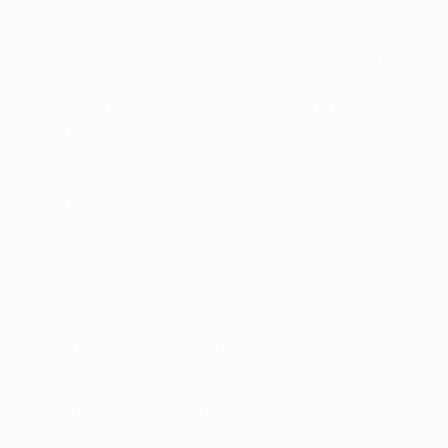
Europa League
“Play-off”: seis equipas eliminadas na terceira pré-
eliminatória da UEFA Champions League mais os dez
vencedores da terceira pré-eliminatória do caminho
dos campeões da UEFA Europa League
Caminhos das ligas (13
vagas na fase de grupos
)
Este caminho conta com os restantes participantes na
UEFA Europa League das 55 federações-membro mais
as equipas derrotadas na segunda pré-eliminatória do
caminho das ligas da UEFA Champions League
Fase preliminar: entram 16 equipas
Primeira pré-eliminatória: entram 86 equipas mais
os oito vencedores da fase preliminar