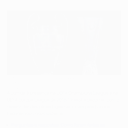
Os troféus da UEFA Champions League e da UEFA Europa
League
©Getty Images for UEFA
A corrida à presença na UEFA Champions League e na
UEFA Europa League de 2018/19 está a decorrer, com o
desenrolar das várias Ligas nacionais pela Europa.
Explicamos o novo sistema
.
Perguntas e respostas: Como foram feitas as