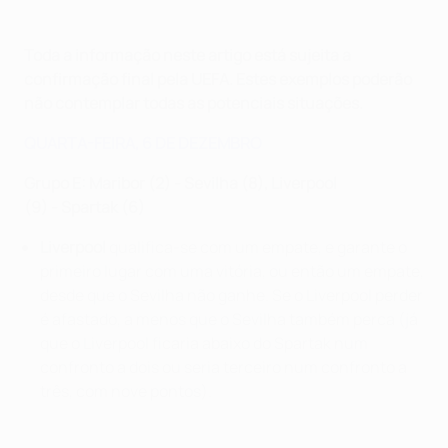
Toda a informação neste artigo está sujeita a
confirmação final pela UEFA. Estes exemplos poderão
não contemplar todas as potenciais situações.
QUARTA-FEIRA, 6 DE DEZEMBRO
Grupo E: Maribor (2) - Sevilha (8), Liverpool
(9)
-
Spartak (6)
Liverpool
qualifica-se com um empate, e garante o
primeiro lugar com uma vitória, ou então um empate,
desde que o Sevilha não ganhe. Se o Liverpool perder
é afastado, a menos que o Sevilha também perca (já
que o Liverpool ficaria abaixo do Spartak num
confronto a dois ou seria terceiro num confronto a
três, com nove pontos).