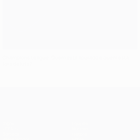
Champions League: Quem está apurado e quem está
fora da luta?
UEFA Champions League
Jogos
Equipas
UEFA.tv
Notícias
Sorteios
História
Passatempos
Sobre