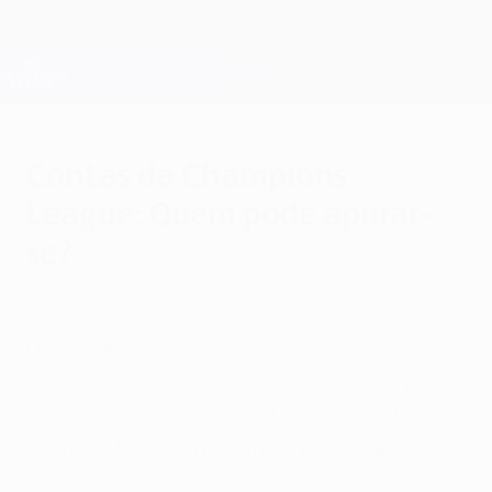
Saltar
para
o
Oficial da Champions League
Obtenha
conteúdo
Resultados em directo e Fantasy
principal
UEFA Champions League
Contas da Champions
League: Quem pode apurar-
se?
terça-feira, 5 de dezembro de 2017
por Paul Saffer
Doze equipas estão apuradas e sete, entre
elas o FC Porto, vão quarta-feira lutar pelas
quatro vagas ainda em aberto nos oitavos-
de-final. Mas o
que têm de fazer para tal
acontecer?