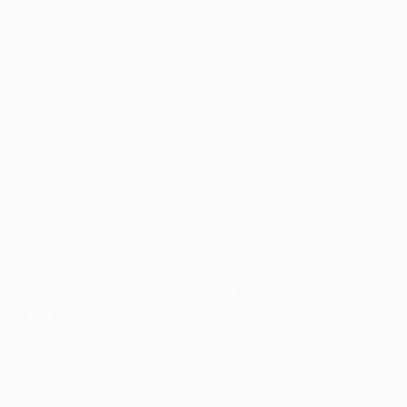
Shakhtar
apura-se se evitar a derrota ou caso o
Nápoles não ganhe.
Nápoles
tem de ganhar e esperar que o Shakhtar
perca. Nesse caso o Nápoles termina no segudo
lugar visto ter vantagem no confronto directo.
Feyenoord
terminará no quarto lugar.
Grupo
G: Porto (7)
-
Mónaco (2), RB Leipzig
(7)
-
Beşiktaş (11)
Beşiktaş
está apurado como vencedor do grupo.