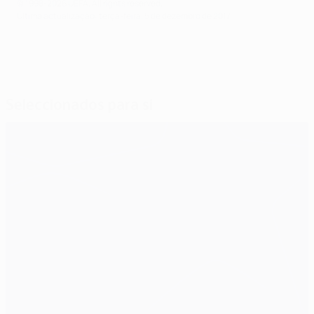
© 1998-2026 UEFA. All rights reserved.
Última actualização: terça-feira, 5 de dezembro de 2017
Seleccionados para si