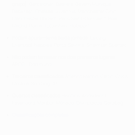
grupo)
:
Barcelona*, Basileia, Bayern Munique,
Beşiktaş*, Chelsea, Juventus, Manchester City*,
Manchester United*, Paris Saint-Germain*, Real
Madrid, Roma, Tottenham Hotspur*
Podem apurar-se na sexta jornada:
Leipzig,
Liverpool, Nápoles, Porto, Sevilha, Shakhtar, Spartak
Não podem terminar nos dois primeiros lugares:
APOEL, Dortmund
Terceiros classificados:
Atlético Madrid,
Celtic,
CSKA
Moskva,
Sporting CP
Quartos classificados:
Benfica,
Anderlecht
,
Feyenoord, Maribor, Mónaco, Olympiacos,
Qarabağ
Classificações completas