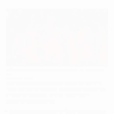
O Porto está bem encaminhado para chegar aos oitavos-de-
final
©AFP/Getty Images
Doze equipas estão apuradas e sete, entre elas o FC
Porto, vão quarta-feira lutar pelas quatro vagas ainda
em aberto nos oitavos-de-final.
O
UEFA.com
apresenta todas as contas.
Apurados para os oitavos-de-final
(*vencedores do