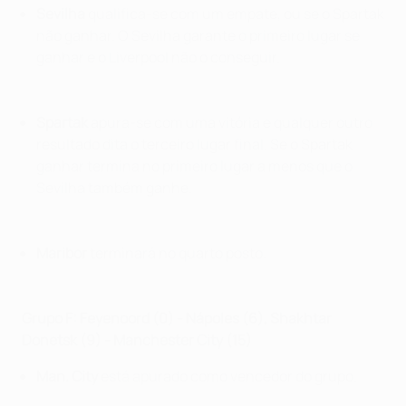
Sevilha
qualifica-se com um empate, ou se o Spartak
não ganhar. O Sevilha garante o primeiro lugar se
ganhar e o Liverpool não o conseguir.
Spartak
apura-se com uma vitória e qualquer outro
resultado dita o terceiro lugar final. Se o Spartak
ganhar termina no primeiro lugar a menos que o
Sevilha também ganhe.
Maribor
terminará no quarto posto.
Grupo
F: Feyenoord (0)
-
Nápoles (6), Shakhtar
Donetsk (9)
-
Manchester City (15)
Man. City
está apurado como vencedor do grupo.