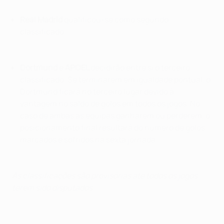
Real Madrid
qualificou-se como segundo
classificado.
Dortmund
e
APOEL
decidirão entre si o terceiro
classificado. Se terminarem em igualdade pontual, o
Dortmund ficará no terceiro lugar devido à
vantagem no saldo de golos em todos os jogos. No
caso de ambas as equipas ganharem ou perderem, o
posicionamento final resultará do número de golos
marcados e sofridos na sexta jornada.
As classificações são provisórias até todos os jogos
terem sido disputados.