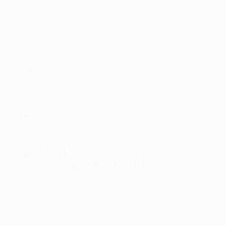
Porto
qualifica-se em caso de vitória, ou desde que
termine em igualdade pontual com o Leipzig, visto
ter vantagem no confronto directo.
Leipzig
precisa somar mais pontos que o Porto para
terminar no segundo lugar.
Mónaco
terminará no quarto posto.
Grupo
H: Real Madrid (10)
-
Borussia Dortmund (2),
Tottenham Hotspur (13)
-
APOEL (2)
Tottenham
qualificou-se como vencedor do grupos
devido à vantagem sobre o Real Madrid no confronto
directo.