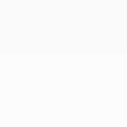
© 1998-2026 UEFA. Todos os direitos reservados
A palavra UEFA, o logótipo da UEFA e todas as marcas relativas às
competições da UEFA estão protegidas por marcas registadas e/ou
direitos de autor da UEFA. As referidas marcas registadas não
podem ser utilizadas para qualquer fim comercial. A utilização do
UEFA.com implica o seu acordo com os Termos e Condições, e com
a Política de Privacidade.