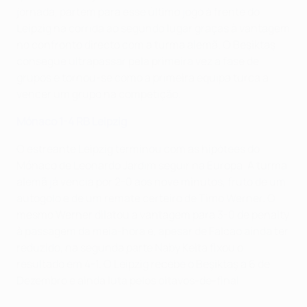
jornada, partem para esse último jogo à frente do
Leipzig na corrida ao segundo lugar graças à vantagem
no confronto directo com a turma alemã. O Beşiktaş
consegue ultrapassar pela primeira vez a fase de
grupos e tornou-se como a primeira equipa turca a
vencer um grupo na competição.
Mónaco 1-4 RB Leipzig
O estreante Leipzig terminou com as hipótees do
Mónaco de Leonardo Jardim seguir na Europa. A turma
alemã já vencia por 2-0 aos nove minutos, fruto de um
autogolo e de um remate certeiro de Timo Werner. O
mesmo Werner dilatou a vantagem para 3-0 de penalty
à passagem da meia-hora e, apesar de Falcao ainda ter
reduzido, na segunda parte Naby Keita fixou o
resultado em 4-1. O Leipzig recebe o Beşiktaş a 6 de
Dezembro e ainda luta pelos oitavos-de-final.