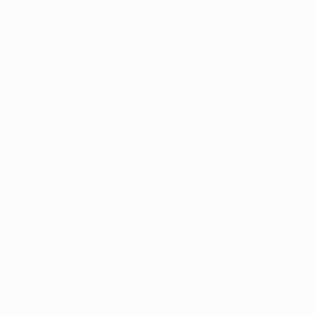
seu sexto da época na competição - e de Heung-Min
Son ofereceram o triunfo aos londrinos.
Jogos de quarta-feira
Grupo A:
Basileia - Manchester United
,
CSKA Moscovo
- Benfica
Grupo B:
Paris Saint-Germain - Celtic
,
Anderlecht -
Bayern Munique
Grupo C:
Qarabağ - Chelsea
,
Atlético Madrid - Roma
Grupo D:
Sporting CP - Olympiacos
,
Juventus -
Barcelona
© 1998-2026 UEFA. All rights reserved.
Última actualização: terça-feira, 21 de novembro de 2017