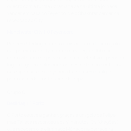
directo com a turma ucraniana se na última jornada
vencer em casa do Feyenoord e o Shakhtar perder na
recepção ao City.
Manchester City 1-0 Feyenoord
Raheem Sterling marcou a dois minutos do fim o golo
que permitiu ao City manter o seu registo 100 por
cento vitorioso na prova e selar em definitivo o primeiro
lugar do grupo, colocando ao mesmo tempo ponto final
nas hipóteses de o Feyenoord, ainda sem qualquer
ponto somado, continuar na Europa.
Grupo G
Beşiktaş 1-1 Porto
O Porto esteve a ganhar, graças a um golo de Felipe,
mas Talisca respondeu aos 41 minutos. Os "dragões",
que recebem o já eliminado Mónaco na derradeira