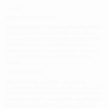
Grupo E
Spartak Moscovo 1-1 Maribor
O Spartak vai deslocar-se a Liverpool na sexta jornada
ainda com hipóteses de apuramento, mas o Maribor
disse adeus à Europa apesar de Jasmin Mešanović ter
saltado do banco para, nos descontos, oferecer um
empate aos eslovenos, depois de o cabo-verdiano Zé
Luís ter colocado os moscovitas na frente aos 82
minutos.
Sevilha 3-3 Liverpool
O Sevilha conseguiu prolongar a sua série de
invencibilidade caseira, que dura agora há mais de um
ano, ao recuperar de uma desvantagem de 3-0 que se
verificava ao intervalo. O Liverpool parecia destinado a
qualificar-se como vencedor do grupo graças a dois