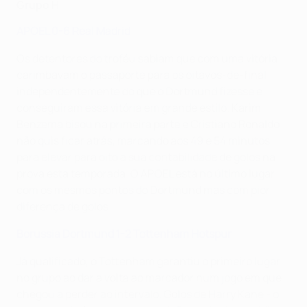
Grupo H
APOEL 0-6 Real Madrid
Os detentores do troféu sabiam que com uma vitória
carimbavam o passaporte para os oitavos-de-final
independentemente do que o Dortmund fizesse e
conseguiram essa vitória em grande estilo. Karim
Benzema bisou na primeira parte e Cristiano Ronaldo
não quis ficar atrás, marcando aos 49 e 54 minutos
para elevar para oito a sua contabilidade de golos na
prova esta temporada. O APOEL está no último lugar,
com os mesmos pontos do Dortmund mas com pior
diferença de golos.
Borussia Dortmund 1-2 Tottenham Hotspur
Já qualificado, o Tottenham garantiu o primeiro lugar
no grupo ao dar a volta ao marcador num jogo em que
chegou a perder ao intervalo. Golos de Harry Kane - o