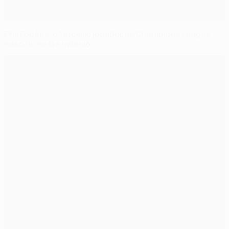
Phil Foden é o terceiro jogador na Champions League
nascido neste milénio