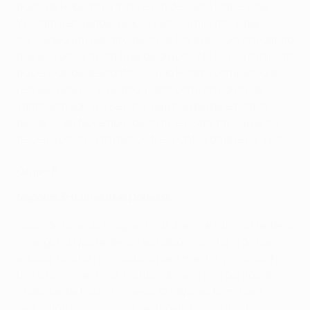
golos de Roberto Firmino e um de Sadio Mané. Mas
Wissam Ben Yedder reduziu aos 51 minutos e depois
converteu um penalty, perto de hora de jogo, chegando
aos seis golos nesta fase de grupos. No terceiro minuto
do período de descontos, Guido Pizarro completou a
recuperação. O Liverpool lidera com um ponto de
vantagem sobre o Sevilha, que não perde em casa
desde 22 de Novembro de 2016, e o Spartak surge no
terceiro posto com menos três pontos do que os "reds".
Grupo F
Nápoles 3-0 Shakhtar Donetsk
Golos de Lorenzo Insigne, Piotr Zielińsk e Dries Mertens
na segunda parte deram ao Nápoles a vitória de que a
equipa italiana necessitava para manter vivo o sonho
dos oitavos-de-final, mantendo-se a três pontos do
Shakhtar de Paulo Fonseca. O Nápoles terminará no
segundo lugar graças à vantagem no confronto