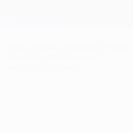
Saltar
para
o
Oficial da Champions League
Obtenha
conteúdo
Resultados em directo e Fantasy
principal
UEFA Champions League
Porto empata, Beşiktaş e Real
apurados, Dortmund e
Mónaco afastados
terça-feira, 21 de novembro de 2017
O Porto empatou com o Beşiktaş, resultado
apurou a turma turca e deixa os "dragões"
à espera, numa noite em que o Real Madrid
também se apurou com bis de Ronaldo,
mas em que Dortmund e Mónaco ficaram