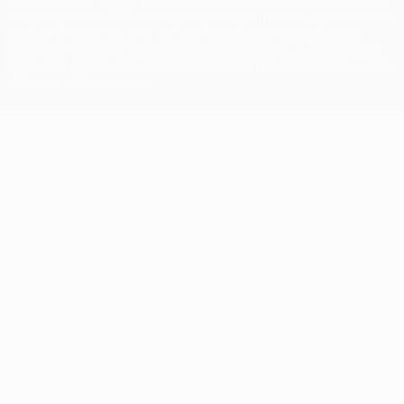
A palavra UEFA, o logótipo da UEFA e todas as marcas relativas às
competições da UEFA estão protegidas por marcas registadas e/ou
direitos de autor da UEFA. As referidas marcas registadas não
podem ser utilizadas para qualquer fim comercial. A utilização do
UEFA.com implica o seu acordo com os Termos e Condições, e com
a Política de Privacidade.