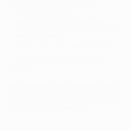
garante primeiro lugar no grupo, tal como
Manchester City e Tottenham
Nápoles mantém vivo sonho do apuramento e
Sevilha recupera de três golos de desvantagem para
empatar com o Liverpool
Dortmund, APOEL, Mónaco e Maribor eliminados
Jogos da última jornada destes grupos a 6 de
Dezembro
Toda a gente deve ter a oportunidade de desfrutar do
futebol, independentemente de quem seja, de onde
venha e da forma como jogue. É isso o s #EqualGame.
Descubra mais em
pt.equalgame.com
.