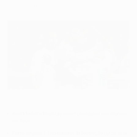
fora da luta.
O Real Madrid venceu 6-0 em casa do APOEL e carimbou o
passaporte para os oitavos-de-final
©AFP/Getty Images
Real Madrid e Beşiktaş selam passagem aos oitavos-
de-final
Porto empata 1-1 no terreno da formação turca, que