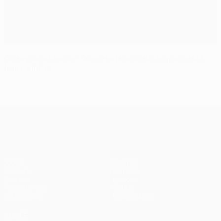
Champions League: Quem está apurado e quem está
fora da luta?
UEFA Champions League
Jogos
Equipas
UEFA.tv
Notícias
Sorteios
História
Passatempos
Sobre
Estatísticas
Loja (clubes)
VISITE