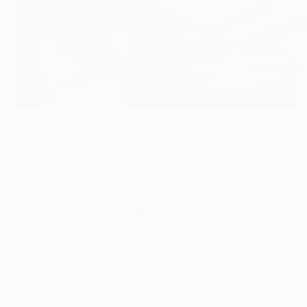
Ousmane Dembélé deixa o campo, lesionado, durante o triunfo do
©Getty Images
O Barcelona, adversário do Sporting no Grupo G da UEFA
lesionar-se num tendão da coxa esquerda durante o triunfo
Agüero e Dybala atingem marcos históricos, Barça volta
Jogue no Fantasy Football da UEFA Champions League
O jovem avançado francês durou menos de meia-hora em ca