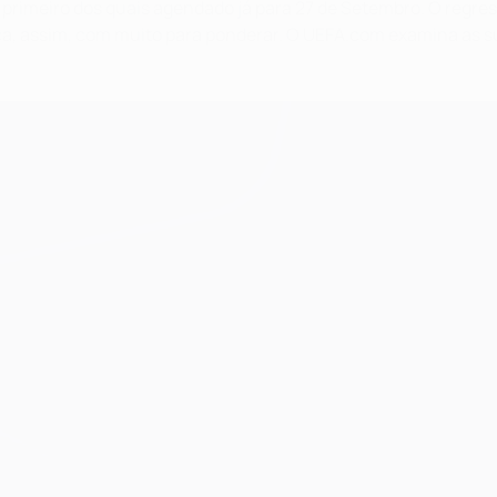
primeiro dos quais agendado já para 27 de Setembro. O regres
fica, assim, com muito para ponderar. O UEFA.com examina as 