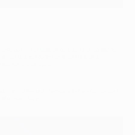
ente do 4-3-3 utilizado pelos "blaugrana", ao lado de
entre os titulares e poderá ter encontrado uma
 assistências para golo.
ado o trio da frente do Barcelona. Embora não possua a
de ocupar o lugar.