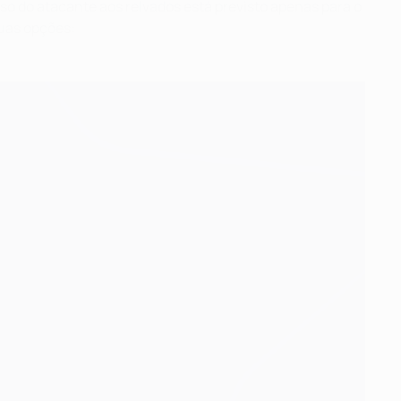
so do atacante aos relvados está previsto apenas para o
suas opções: