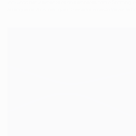
incluindo naturalmente os dois embates com o Sporting, o 
arranque de 2018, pelo que o treinador Ernesto Valverde 