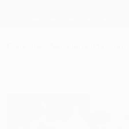
Saltar
para
o
Oficial da Champions League
conteúdo
Resultados em directo e Fantasy
principal
UEFA Champions League
Como irá o Barcelona lidar com
domingo, 17 de setembro de 2017
por Joe Walker
Com o recém-contratado Ousmane Dembélé for
Barcelona vê-se num dilema: olhamos para as