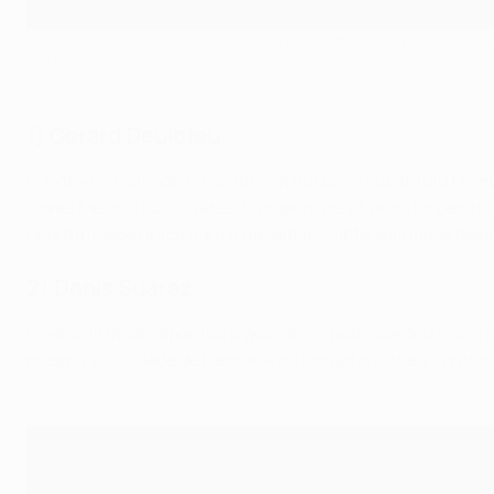
Gerard Deulofeu é a principal alternativa do Barcelona para ocupa
©AFP/Getty Images
1) Gerard Deulofeu
O extremo formado na academia do Barça substituiu Dembélé 
Lionel Messi e Luis Suárez. O jogador de 23 anos foi desafi
oportunidade única para a reclamar. Conta seis jogos disp
2) Denis Suárez
O versátil médio apontou o golo do empate que deu início 
mesma velocidade de Dembélé ou Deulofeu, o seu controlo