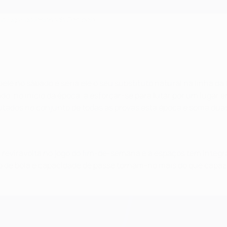
r o lugar do lesionado Dembélé
no sábado e seria ele o seu substituto natural na linha da fr
ado, no início da época, a esforçar-se para lutar por um lugar 
utados no conjunto de todas as provas esta época e soma duas
à reviravolta no jogo do fim-de-semana e a espaços tem integr
 de bola e capacidade de passe tornam-no mais do que capaz 