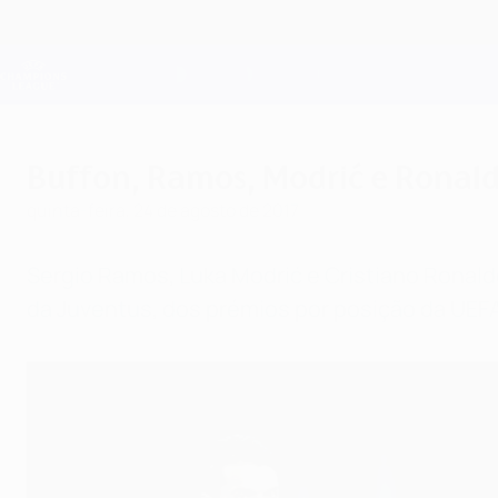
Saltar
para
o
Oficial da Champions League
conteúdo
Resultados em directo e Fantasy
principal
UEFA Champions League
Buffon, Ramos, Modrić e Ronal
quinta-feira, 24 de agosto de 2017
Sergio Ramos, Luka Modrić e Cristiano Ronaldo
da Juventus, dos prémios por posição da UEF