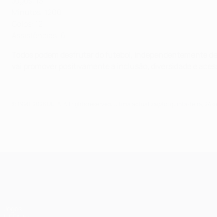
Jogos: 13
Minutos: 1200
Golos: 12
Assistências: 6
Todos podem desfrutar do futebol, independentemente d
vai promover positivamente a inclusão, diversidade e acess
© 1998-2026 UEFA. All rights reserved.
Última actualização: quinta-feira, 24 
UEFA Champions League
Jogos
UEFA.tv