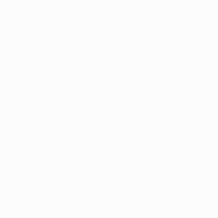
 2017/18, no Mónaco.
alidar o título na era da UEFA Champions League
, com o
cou dois golos no
triunfo por 4-1 sobre a Juventus na final
,
 por 55 jornalistas escolhidos pelo grupo European Sports
gadores das suas equipas.
egundo três e o terceiro um. O jogafor que recebeu mais