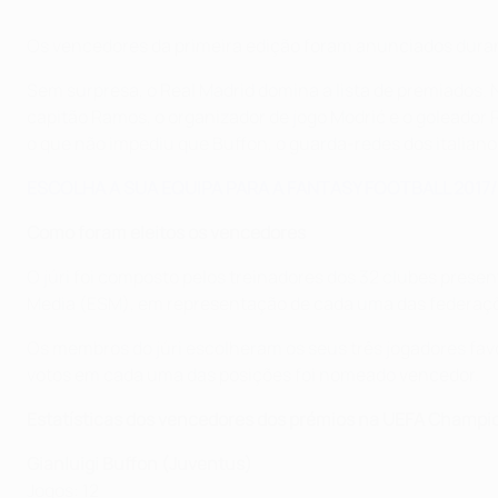
Os vencedores da primeira edição foram anunciados duran
Sem surpresa, o Real Madrid domina a lista de premiados.
capitão Ramos, o organizador de jogo Modrić e o goleador
o que não impediu que Buffon, o guarda-redes dos italiano
ESCOLHA A SUA EQUIPA PARA A FANTASY FOOTBALL 2017/
Como foram eleitos os vencedores
O júri foi composto pelos treinadores dos 32 clubes prese
Media (ESM), em representação de cada uma das federaçõ
Os membros do júri escolheram os seus três jogadores favo
votos em cada uma das posições foi nomeado vencedor.
Estatísticas dos vencedores dos prémios na UEFA Champi
Gianluigi Buffon (Juventus)
Jogos: 12