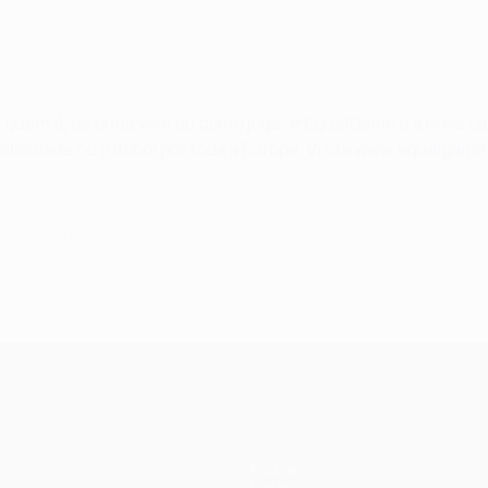
e quem é, de onde vem ou como joga. #EqualGame é a nova c
ibilidade no futebol por toda a Europa. Visite
www.equalgame
de agosto de 2017
Equipas
Notícias