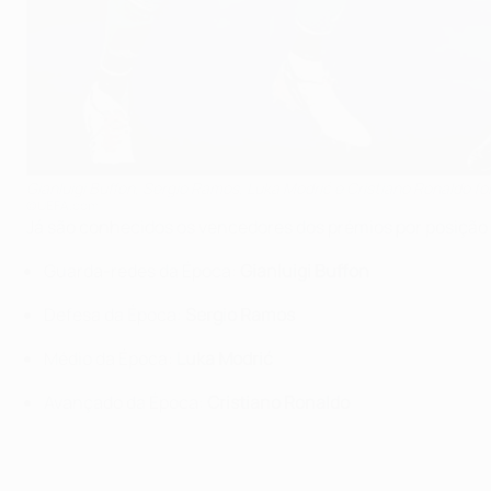
Gianluigi Buffon, Sergio Ramos, Luka Modrić e Cristiano Ronaldo f
©UEFA.com
Já são conhecidos os vencedores dos prémios por posiçã
Guarda-redes da Época:
Gianluigi Buffon
Defesa da Época:
Sergio Ramos
Médio da Época:
Luka Modrić
Avançado da Época:
Cristiano Ronaldo