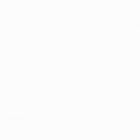
te o sorteio da fase de grupos da UEFA Champions League de
 Na última época o clube espanhol tornou-se no
primeiro a rev
 Ronaldo a serem decisivos nas várias conquistas. Ronaldo mar
s, fosse distinguido com o outro prémio.
18
ntes na fase de grupos da UEFA Champions League de 2016/17 e
es-membro da UEFA. Os treinadores não puderam votar em jo
ritos por posição, com o primeiro a receber cinco pontos, o s
ons League 2016/17