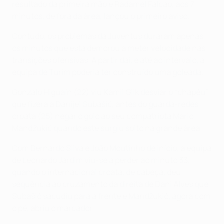
resultado da primeira mão e Radamel Falcao, aos 7
minutos, de fora da área, lançou o primeiro aviso.
Contudo, os problemas da Juventus duraram apenas
os minutos que esta demorou a meter velocidade nas
transições ofensivas. A partir dai, e até ao intervalo, a
equipa de Turim poderia ter construído uma goleada.
Gonzalo Higuaín (22) viu Kamil Glik desviar o “chapéu”
que fizera a Danijel Subašić, antes do guarda-redes
croata (25) negar o golo ao seu compatriota Mario
Mandžukić quando este surgiu solto na grande área.
Com Bernardo Silva e João Moutinho de início, a equipa
de Leonardo Jardim viu-se a perder ao minuto 33,
quando o internacional croata, de cabeça, deu
sequência ao cruzamento da direita de Dani Alves que
Subašić sacudiu para a frente e Mandžukić, agora com
o pé, abriu o marcador.