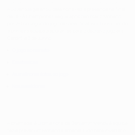
Highlights: Dani Alves stunner as Juventus book final spot
A Juventus garantiu pela nona vez a presença na final
da UEFA Champions League após derrotar o Mónaco
por 2-1 no segundo jogo da meia-final, em Turim, sendo
a primeira equipa a apurar-se para o decisivo jogo em
Cardiff, a 3 de Junho.
O jogo ao minuto
Estatistícas
As melhores fotos do jogo
Nos bastidores
A chamada, à última hora, de Benjamin Mendy à equipa
fazia prever um Mónaco a arriscar tudo para inverter o