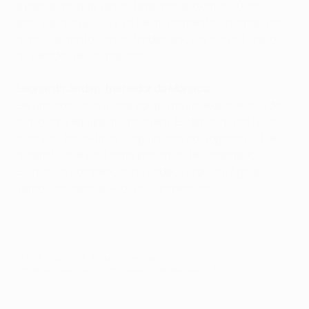
a pensar no que vamos fazer nos próximos 20 dias. O
entusiasmo que se vive neste momento é normal, mas
depois de tanto termos trabalhado é altura de tirar os
dividendos desse trabalho.
Leonardo Jardim, treinador do Mónaco
De um lado estava uma equipa muito experiente e do
outro uma equipa muito jovem. Estamos muito felizes
com esta meia-final e orgulhosos dos jogadores. Eles
deram tudo e esta noite podíamos ter empatado.
Saímos da competição de cabeça erguida. Agora
vamos concentrar-nos no campeonato.
© 1998-2026 UEFA. All rights reserved.
Última actualização: quarta-feira, 10 de maio de 2017