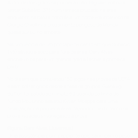
Autor de dois golos na primeira mão, Higuaín voltou a
testar Subašić (37) num remate cruzado na área,
enquanto na baliza contrária um corte voluntarioso de
Giorgio Chiellini a cruzamento perigoso de Mendy
quase surtiu no empate.
Na sequência de um pontapé de canto em que Subašić
(45) aliviou a soco para fora da área, Dani Alves
encheu o pé para um grande golo a fechar a primeira
parte.
No dia em que completou 150 jogos nas provas da UEFA
e sem sofrer golos desde a fase de grupos, Gianluigi
Buffon foi batido ao minuto 69 quando da linha de
fundo Moutinho assistiu Kylian Mbappé para uma
finalização na pequena área, fazendo o sexto tento na
prova, no adeus monegasco à prova.
Figura: Dani Alves (Juventus)
Uma assistência e um excelente golo carimbam o peso