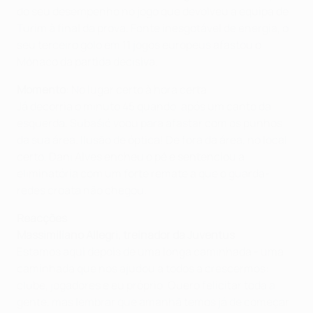
do seu desempenho no jogo que devolveu a equipa de
Turim à final da prova. Fonte inesgotável de energia, o
seu terceiro golo em 11 jogos europeus afastou o
Mónaco da partida decisiva.
Momento
: No lugar certo à hora certa
Já decorria o minuto 45 quando, após um canto da
esquerda, Subašić voou para afastar com os punhos
da sua área. Ilusão de óptica! De fora da área, no local
certo, Dani Alves encheu o pé e sentenciou a
eliminatória com um forte remate a que o guarda-
redes croata não chegou.
Reacções
Massimiliano Allegri, treinador da Juventus
Estamos aqui depois de uma longa caminhada - uma
caminhada que nos ajudou a todos a crescermos:
clube, jogadores e eu próprio. Quero felicitar toda a
gente, mas lembrar que amanhã temos já de começar