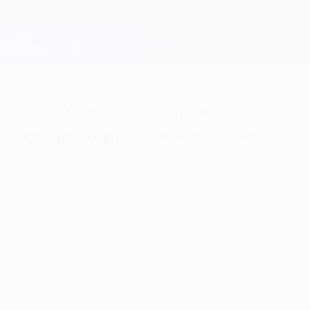
Saltar
para
o
Oficial da Champions League
Obtenha
conteúdo
Resultados em directo e Fantasy
principal
UEFA Champions League
Juventus repete triunfo e
assegura presença na final
terça-feira, 9 de maio de 2017
Com dois golos antes do intervalo, a
equipa de Turim sentenciou uma meia-final
que o Mónaco tentou ganhar mas em que
Juve garantiu a nona presença em finais da
UEFA Champions League.