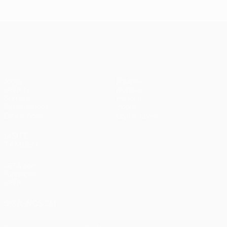
UEFA Champions League
Jogos
Equipas
UEFA.tv
Notícias
Sorteios
História
Passatempos
Sobre
Estatísticas
Loja (clubes)
VISITE
TAMBÉM
UEFA.com
Fundação
UEFA
SIGA-NOS EM