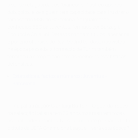
a sólida retaguarda dos "bianconeri" sofreu apenas
dois golos, e se alguém tem capacidade para frustrar o
famoso trio MSN do Barcelona é o igualmente
conhecido BBC da Juventus, formado por Barzagli,
Bonucci e Chiellini. Defesas ganham títulos: apesar de
o poderio ofensivo do Real Madrid ter dado nas vistas
na época passada, a formação de Turim também
terminou a competição com as melhores estatísticas
defensivas.
Estatísticas, factos e números: Juventus -
Barcelona
Principal atracção:
Gianluigi Buffon – O guarda-redes
da selecção italiana tem 39 anos mas mantém todas
as qualidades intactas. No seu brilhante palmarés falta
o título da UEFA Champions League – será esta época?