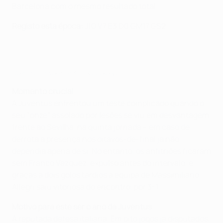
Barcelona com o mesmo resultado total.
Registo esta época:
J10 V7 E3 D0 GM17 GS2
Resumo: Juventus 3-0 Barcelona
Momento crucial
A Juventus enfrentou um teste complicado quando o
seu "onze" assolado por lesões se viu em desvantagem
frente ao Sevilha, na quinta jornada – em caso de
derrota a presença nos oitavos-de-final já não
dependia apena de si. No entanto, os anfitriões ficaram
sem Franco Vázquez, expulso antes do intervalo, e
graças a dois golos tardios a equipa de Massimiliano
Allegri saiu vitoriosa do encontro, por 3-1.
Motivo para este ser o ano da Juventus
A reputada defesa italiana. Em oito jogos já disputados,