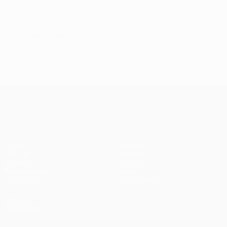
© 1998-2026 UEFA. All rights reserved.
Última actualização: terça-feira, 25 de abril de 2017
UEFA Champions League
Jogos
Equipas
UEFA.tv
Notícias
Sorteios
História
Passatempos
Sobre
Estatísticas
Loja (clubes)
VISITE
TAMBÉM