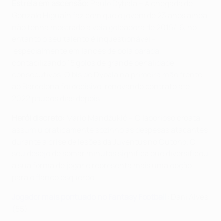
Estrela em ascensão:
Paulo Dybala – A chegada de
Gonzalo Higuaín faz com que o jovem de 23 anos ainda
não tenha mostrado a veia goleadora de 2015/16, no
entanto o seu talento é inquestionável –
especialmente em lances de bola parada,
contabilizando 15 golos de grande penalidade
consecutivos. O bis de Dybala na primeira mão frente
ao Barcelona foi decisivo, renovando contrato até
2022 poucos dias depois.
Herói discreto:
Mario Mandžukić – O laborioso croata
assumiu praticamente sozinho as despesas atacantes
durante a crise de lesões da Juventus no Outono. O
seu desejo de somar minutos significa que diversificou
a sua forma de jogar e representa mais uma opção
para o flanco esquerdo.
Jogador mais pontuado no Fantasy Football
:
Dani Alves
(55)