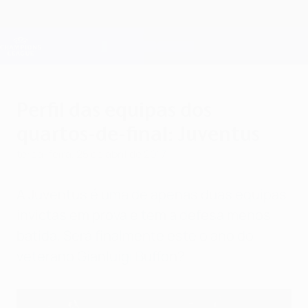
Saltar
para
o
Oficial da Champions League
Obtenha
conteúdo
Resultados em directo e Fantasy
principal
UEFA Champions League
Perfil das equipas dos
quartos-de-final: Juventus
terça-feira, 25 de abril de 2017
A Juventus é uma de apenas duas equipas
invictas em prova e tem a defesa menos
batida. Será finalmente este o ano do
veterano Gianluigi Buffon?