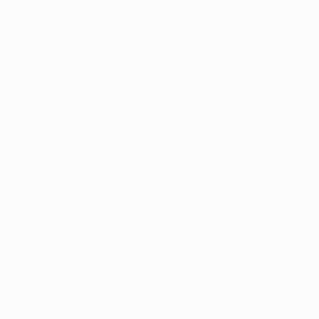
, Alonso, Thiago; Ribéry, Robben, Lewandowski.
emiro, Kroos, Modrić, Bale, Benzema, Ronaldo.
missão da UEFA Champions League
.
special com aquele clube e com aqueles jogadores. Eu e o Zizo
pions League. O facto de conhecer Zizou e os jogadores não c