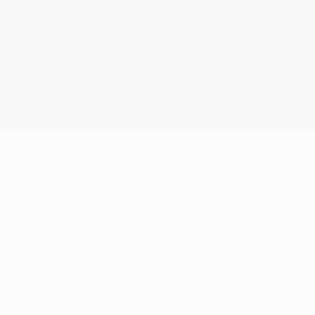
en 49; Raphaël Guerreiro 20)
ndowski soma agora sete jogos consecutivos em casa a marcar 
zig no topo da tabela, a seis jornadas do fim. Dois golos ma
 ante o Hoffenheim.
 por sair lesionado, após livre cobrado por Toni Kroos permi