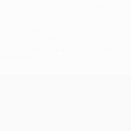
nas concentrados nas nossas qualidades em campo. Vai ser u
ifica nada. Frente-a-frente vão estar duas equipas e isso é q
ontinuidade a esta campanha com nova vitória.
14 – mas precisa de o provar em campo. O que aconteceu há tr
 são diferentes.