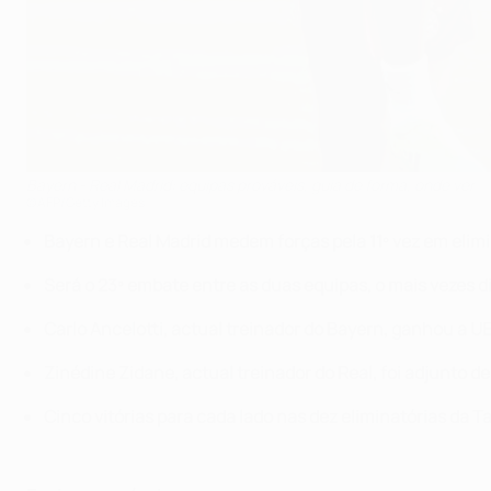
Bayern - Real Madrid: equipas prováveis, guia de forma, onde ver
©AFP/Getty Images
Bayern e Real Madrid medem forças pela 11º vez em eli
Será o 23º embate entre as duas equipas, o mais vezes 
Carlo Ancelotti, actual treinador do Bayern, ganhou a
Zinédine Zidane, actual treinador do Real, foi adjunto d
Cinco vitórias para cada lado nas dez eliminatórias da 