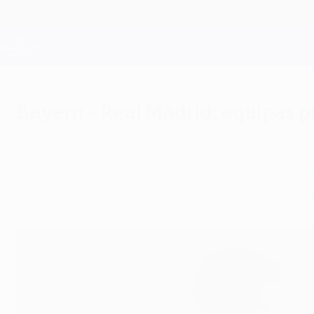
Saltar
para
o
Oficial da Champions League
conteúdo
Resultados em directo e Fantasy
principal
UEFA Champions League
Bayern - Real Madrid: equipas p
terça-feira, 11 de abril de 2017
O aprendiz vai desafiar o mestre quando Zidan
Bayern, num jogo que o técnico italiano antev