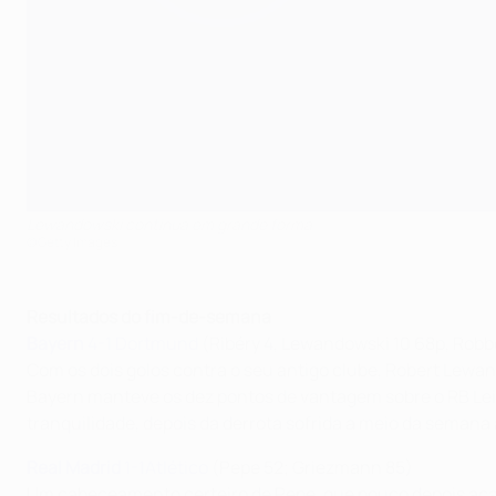
Lewandowski continua em grande forma
©Getty Images
Resultados do fim-de-semana
Bayern
4-1 Dortmund
(Ribéry 4, Lewandowski 10 68p, Robb
Com os dois golos contra o seu antigo clube, Robert Lewa
Bayern manteve os dez pontos de vantagem sobre o RB Leip
tranquilidade, depois da derrota sofrida a meio da semana
Real Madrid
1-1Atlético
(Pepe 52; Griezmann 85)
Um cabeceamento certeiro de Pepe, que pouco depois acabou