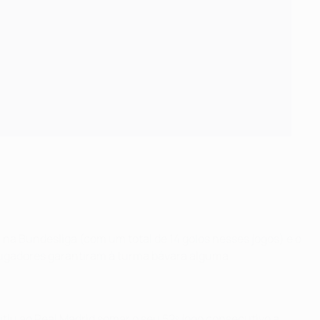
na Bundesliga (com um total de 14 golos nesses jogos) e o
drugadores garantiram à turma bávara alguma
tiu ao Real Madrid somar o seu 52º jogo consecutivo a