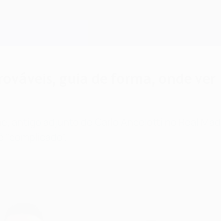
rováveis, guia de forma, onde ver
e, antigo adjunto de Carlo Ancelotti no Real Mad
ê "complicado".