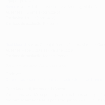
Equipas prováveis
Bayern
: Neuer; Lahm, Javi Martínez, Boateng, Alaba; Vidal
Ausentes
: Hummels (tornozelo)
Em dúvida
: Müller (tornozelo)
Em risco de exclusão
: Boateng
Real Madrid
: Navas; Carvajal, Ramos, Nacho, Marcelo; Cas
Ausente
: Pepe (costelas), Varane (coxa)
Em risco de exclusão
: Modrić, Ramos
Bayern - Real Madrid: Seis grandes golos
Onde ver
Os adeptos encontram aqui os parceiros locais de trans
Carlo Ancelotti, treinador do Bayern
Vai ser uma ocasião especial para mim: tenho uma ligação e
tão bem ao leme do Real e por já ter ganho uma UEFA Cham