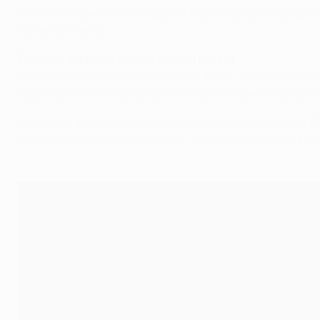
Sabemos o que o Real é capaz de fazer, mas estamos ape
excelente forma.
Zinédine Zidane, treinador do Real Madrid
Conheço o Carlo e ele conhece-me a mim, mas isso não sign
estado bem nesta competição até agora e queremos dar c
Penso que a nossa equipa é ainda melhor do que era em 20
um jogo completamente distinto, entre duas equipas que já