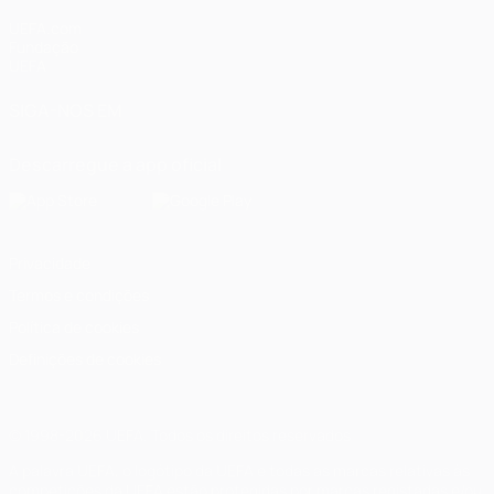
UEFA.com
Fundação
UEFA
SIGA-NOS EM
Descarregue a app oficial
Privacidade
Termos e condições
Política de cookies
Definições de cookies
© 1998-2026 UEFA. Todos os direitos reservados
A palavra UEFA, o logótipo da UEFA e todas as marcas relativas às
competições da UEFA estão protegidas por marcas registadas e/ou