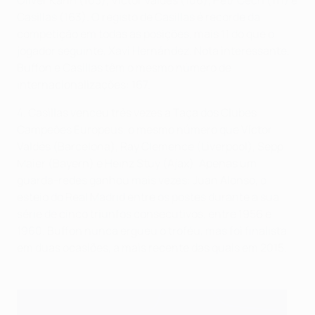
Oliver Kahn (103), Víctor Valdés (106), Petr Čech (111) e
Casillas (163). O registo de Casillas é recorde da
competição em todas as posições, mais 11 do que o
jogador seguinte, Xavi Hernández. Nota interessante,
Buffon e Casillas têm o mesmo número de
internacionalizações: 167.
4. Casillas venceu três vezes a Taça dos Clubes
Campeões Europeus, o mesmo número que Víctor
Valdés (Barcelona), Ray Clemence (Liverpool), Sepp
Maier (Bayern) e Heinz Stuy (Ajax). Apenas um
guarda-redes ganhou mais vezes: Juan Alonso, o
esteio do Real Madrid entre os postes durante a sua
série de cinco triunfos consecutivos, entre 1956 e
1960. Buffon nunca ergueu o troféu, mas foi finalista
em duas ocasiões, a mais recente das quais em 2015.