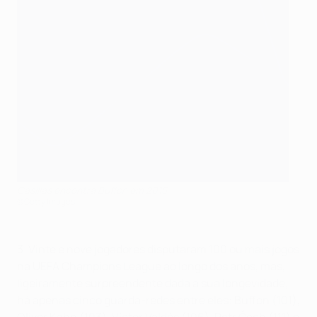
Casillas encontra Buffon em 2015
©Getty Images
3. Vinte e nove jogadores disputaram 100 ou mais jogos
na UEFA Champions League ao longo dos anos, mas,
ligeiramente surpreendente dada a sua longevidade,
há apenas cinco guarda-redes entre eles: Buffon (101),