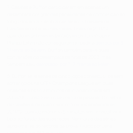
7. Casillas e Buffon participaram em apenas um
desempate por grandes penalidades na competição ao
longo dos anos – ambos perderam. O desaire de
Casillas aconteceu nas meias-finais de 2011/12,
quando as defesas às tentativas de Toni Kroos e
Philipp Lahm não conseguiram impedir a
derrota por 3-
1 frente ao Bayern
. Buffon também deteve duas
conversões no desempate da final de 2003, mas
também saiu
derrotado, por 3-2, frente ao Milan
.
8. Buffon teve séries de cinco jogos consecutivos sem
sofrer golos na UEFA Champions League em duas
ocasiões e os 559 minutos de inviolabilidade em
2004/05 constituem o seu recorde pessoal. O melhor
de Casillas é de quatro encontros, estabelecida em
2011/12, quando esteve 476 minutos sem ir recolher a
bola ao fundo das suas redes. Nenhuma das séries
aproxima-se do recorde da prova, fixado por Jens