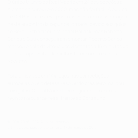
O único triunfo do Real Madrid em 24 deslocações à
Alemanha surgiu em 2000, mas não foi fácil. A equipa
de Del Bosque esteve por duas vezes em desvantagem
neste encontro da segunda jornada, devido aos golos
de Bernd Schneider e Michael Ballack, mas Roberto
Carlos e Guti conseguiram empatar. Roberto Carlos
marcou o golo da vitória dos visitantes a 15 minutos do
final, ao aproveitar da melhor forma um erro Jens
Nowotny.
Foi a única vez em 144 jogos nas competições
europeias que o defesa -esquerdo brasileiro marcou
dois golos. O Real Madrid deu seguimento ao mau
registo na quarta-feira, frente ao Dortmund.
© 1998-2026 UEFA. All rights reserved.
Última actualização: sexta-feira, 17 de março de 2017