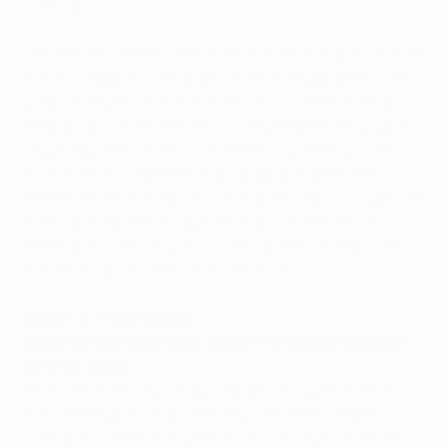
crianças.
Um remate certeiro de Frank Mill e um autogolo de José
Antonio Salguero deixaram o Mönchengladbach com
uma vantagem de 2-0 ao intervalo e o melhor ainda
estava para vir. "Dominámos completamente o jogo na
segunda parte", afirmou Uwe Rahn, que bisou, com
Ewald Lienen a também marcar para os anfitriões.
Rafael Gordillo foi expulso, mas antes marcou o golo de
honra dos espanhóis, que se viria a revelar decisivo. O
Real Madrid venceu por 4-0 em Espanha e seguiu em
frente devido ao tento marcado fora.
Bayern 4-1 Real Madrid
Segunda fase de grupos da UEFA Champions League
de 1999-2000
Teoricamente, poucos duvidavam de superioridade
dos "merengues", mas em Março de 2000 o Bayern
contrariou todas as expectativas, por duas vezes, em