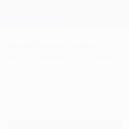
Saltar
para
o
Oficial da Champions League
Obtenha
conteúdo
Resultados em directo e Fantasy
principal
UEFA Champions League
Maldição alemã do Real:
quatro vitórias em 30 jogos
sexta-feira, 17 de março de 2017
por Steffen Potter
O Real Madrid viaja até à Alemanha nos
quartos-de-final de regresso a um
território maldito, como bem sabem o
Bayern e Robert Lewandowski.