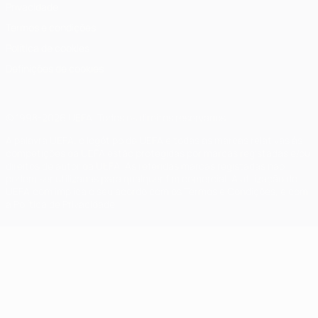
Privacidade
Termos e condições
Política de cookies
Definições de cookies
© 1998-2026 UEFA. Todos os direitos reservados
A palavra UEFA, o logótipo da UEFA e todas as marcas relativas às
competições da UEFA estão protegidas por marcas registadas e/ou
direitos de autor da UEFA. As referidas marcas registadas não
podem ser utilizadas para qualquer fim comercial. A utilização do
UEFA.com implica o seu acordo com os Termos e Condições, e com
a Política de Privacidade.