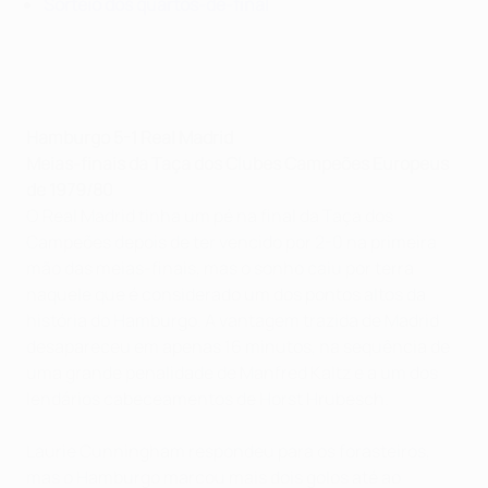
Sorteio dos quartos-de-final
Hamburgo 5-1 Real Madrid
Meias-finais da Taça dos Clubes Campeões Europeus
de 1979/80
O Real Madrid tinha um pé na final da Taça dos
Campeões depois de ter vencido por 2-0 na primeira
mão das meias-finais, mas o sonho caiu por terra
naquele que é considerado um dos pontos altos da
história do Hamburgo. A vantagem trazida de Madrid
desapareceu em apenas 16 minutos, na sequência de
uma grande penalidade de Manfred Kaltz e a um dos
lendários cabeceamentos de Horst Hrubesch.
Laurie Cunningham respondeu para os forasteiros,
mas o Hamburgo marcou mais dois golos até ao