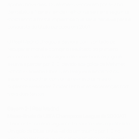
apenas nove dias. Os alemães venceram por 4-2 no
Bernabéu e fizeram ainda melhor na semana seguinte,
mostrando a forma impiedosa que seria decisiva para a
conquista do título europeu em 2001.
O Real Madrid chegou à Baviera com vontade de
recuperar moral e corrigir o resultado do primeiro
encontro, mas à passagem da meia-hora de jogo já
estava a perder por 2-0, devido aos golos de Mehmet
Scholl e Giovane Elber. Iván Helguera ainda fez os
espanhóis sonhar com uma reviravolta, mas o
suplente Alexander Zickler fez ruir as esperanças com
mais dois tentos.
Bayern 2-1 Real Madrid
Meias-finais da UEFA Champions League de 2000/01
O encontro no ano seguinte foi muito mais equilibrado.
Um golo de Elber tinha valido um triunfo por 1-0 no
Santiago Bernabéu e um cabeceamento do brasileiro