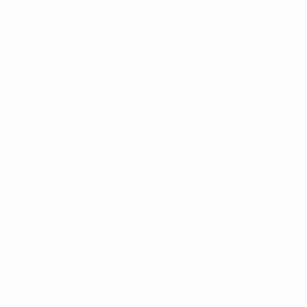
intervalo, através de Kaltz e Hrubesch, e ficou numa
posição tranquila. Um golo de Caspar Memering no
último minuto coroou um triunfo histórico. "Os
adeptos não queriam ir para casa e ficaram no estádio
durante cerca de uma hora", recordou o defesa Ditmar
Jakobs. "Foi o melhor jogo de sempre do Hamburgo."
Kaiserslautern 5-0 Real Madrid
Quartos-de-final da Taça UEFA de 1981/82
Num encontro que fez recordar o jogo em Hamburgo, o
Real Madrid chegou à Alemanha com uma vantagem
de dois golos, pois desta vez tinha vencido por 3-1 na
primeira mão, mas rapidamente voltou à estaca zero.
Dois golos madrugadores de Friedhelm Funkel
deixaram o Kaiserslautern em vantagem devido ao golo
marcado fora e as feridas com dois anos do Real Madrid
reabriram de forma letal.
Isidoro San José e Cunningham foram expulsos antes