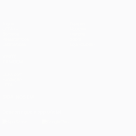
Jogos
Equipas
UEFA.tv
Notícias
Sorteios
História
Passatempos
Sobre
Estatísticas
Loja (clubes)
VISITE
TAMBÉM
UEFA.com
Fundação
UEFA
SIGA-NOS EM
Descarregue a app oficial