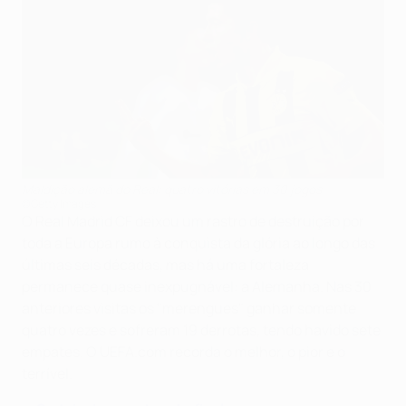
Maldição alemã do Real: quatro vitórias em 30 jogos
©Getty Images
O Real Madrid CF deixou um rastro de destruição por
toda a Europa rumo à conquista da glória ao longo das
últimas seis décadas, mas há uma fortaleza
permanece quase inexpugnável: a Alemanha. Nas 30
anteriores visitas os "merengues" ganhar somente
quatro vezes e sofreram 19 derrotas, tendo havido sete
empates. O UEFA.com recorda o melhor, o pior e o
terrível.