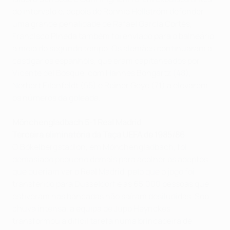
do intervalo e, depois de Ronnie Hellström defender
uma grande penalidade de Rafael García Cortés,
Francisco Pineda também foi enviado para o balneário
a meio do segundo tempo. Os alemães continuaram a
castigar os espanhóis, que eram capitaneados por
Vicente del Bosque, com Hannes Bongartz (48),
Norbert Eilenfeldt (55) e Reiner Geye (71) a elevarem
os números da goleada.
Mönchengladbach 5-1 Real Madrid
Terceira eliminatória da Taça UEFA de 1985/86
O Bökelbergstadion, em Mönchengladbach, foi
demasiado pequeno demais para acolher os adeptos
que queriam ver o Real Madrid, pelo que o jogo foi
transferido para Dusseldorf e as 65,000 pessoas que
estiveram nas bancadas não saíram desiludidas. Sob
chuva intensa, a equipa de Jupp Heynckes
transformou a difícil tarefa numa brincadeira de