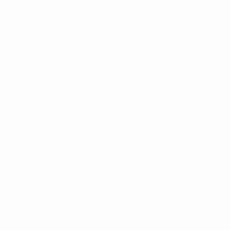
aos oito minutos do encontro da segunda mão deixou o
Bayern numa posição confortável. O português Luís
Figo respondeu de imediato e aumentou a pressão
sobre os anfitriões, mas a táctica de Ottmar Hitzfeld de
suster a pressão e surpreender os visitantes em
contra-ataque revelou-se acertada.
Jens Jeremies permitiu aos germânicos respirar fundo
no final do primeiro tempo, quando rematou forte após
um livre de Scholl, e o Real Madrid já não conseguiu
reagir. "A equipa fez uma exibição fantástica. É
sensacional derrotar por duas vezes o Real. Fizemos
um pequeno milagre", afirmou Hitzfeld, que levou o
Bayer a bater o Valencia CF na final.
Leverkusen 2-3 Real Madrid
Fase de grupos da Liga UEFA Champions League de
2000/01.