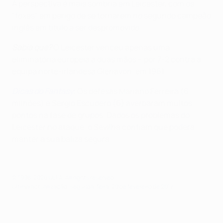
A perspectiva é mais sombria em Leicester, com os
"foxes" em perigo de se tornarem no segundo campeão
inglês em título a ser despromovido.
Sabia que?
O Leicester venceu apenas uma
eliminatória europeia a duas mãos – por 7-2 contra a
equipa norte-irlandesa Glenavon, em 1961.
Dicas do Fantasy
:
Os defesas Mariano Ferreira (6
milhões) e Sergio Escudero (6) averbaram muitos
pontos na fase de grupos. Dados os problemas do
Leicester no ataque, o Sevilha confiam que poderá
manter a sua baliza segura.
© 1998-2026 UEFA. All rights reserved.
Última actualização: segunda-feira, 20 de fevereiro de 2017