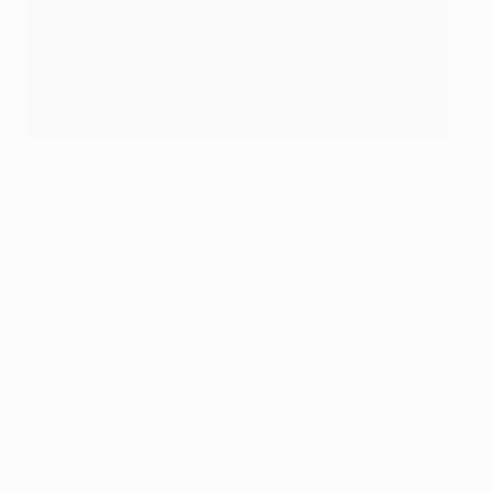
Leicester tem tido um início de 2017 difícil
©Getty Images
Quarta-feira:
Sevilha - Leicester
O Sevilha não atinge os quartos-de-final da Taça dos
Campeões Europeus desde 1958 mas têm se exibido
em bom plano. O triunfo por 2-1 contra o Real Madrid o
mês passado sublinhou a boa forma que fez delkes
terceiros classificados na liga espanhola e Stevan
Jovetić, que não é um estranho no futebol inglês
depois da sua passagem pelo Man. City, parece ter sido
uma escolha por empréstimo perspicaz.