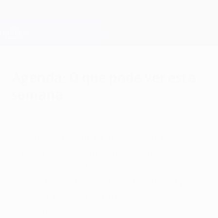
Saltar
para
o
Oficial da Champions League
Obtenha
conteúdo
Resultados em directo e Fantasy
principal
UEFA Champions League
Agenda: O que pode ver esta
semana
segunda-feira, 20 de fevereiro de 2017
Os jogos da primeira mão dos oitavos-de-
final da UEFA Champions League
concluem-se esta semana com o
Leverkusen-Atlético, Manchester City-
Mónaco, Porto-Juventus e Sevilha-
Leicester.