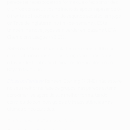
parece ter redescoberto a forma que o fez somar dez
triunfos consecutivos no início da época (apesar do 0-
0 frente ao Huddersfield, do segundo escalão, em jogo
da Taça de Inglaterra, no fim-de-semana). EStá
também há nove jogos sem perder em casa na UEFA
Champions League (V6 E3).
Sabia que?
Josep Guardiola tem um registo 100 por
cento vitorioso nas sete presenças anteriores nos
oitavos-de-final como treinador do Barcelona e do
Bayern Munique.
Dicas do Fantasy
:
Raheem Sterling (7.5ME) não esteve
no seu melhor na fase de grupos mas parece estar a
aproximar-se agora da sua melhor forma, tendo
contribuído com dois golos e três assistências nas
últimas cinco partidas.
Frente a frente: Buffon contra Casillas