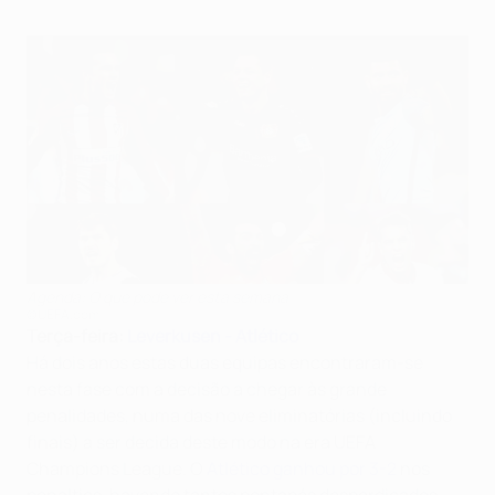
Agenda: O que pode ver esta semana
©UEFA.com
Terça-feira:
Leverkusen - Atlético
Há dois anos estas duas equipas encontraram-se
nesta fase com a decisão a chegar às grande
penalidades, numa das nove eliminatórias (incluindo
finais) a ser decida deste modo na era UEFA
Champions League. O
Atlético ganhou por 3-2
nos
penalties, havendo tantos pontapés desperdiçados