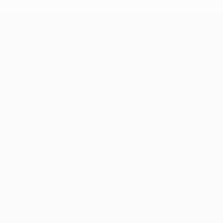
UEFA Champions League
Jogos
Equipas
UEFA.tv
Notícias
Sorteios
História
Passatempos
Sobre
Estatísticas
Loja (clubes)
VISITE
TAMBÉM
UEFA.com
Fundação
UEFA
SIGA-NOS EM
Descarregue a app oficial