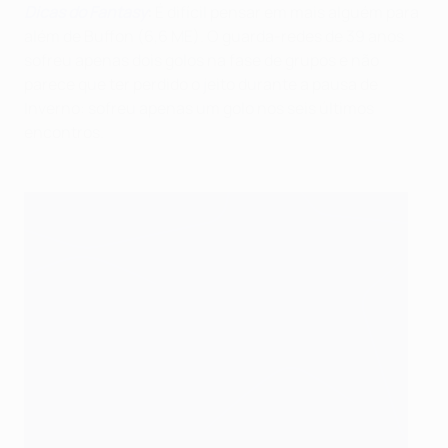
Dicas do Fantasy
:
É difícil pensar em mais alguém para
além de Buffon (6,6 ME). O guarda-redes de 39 anos
sofreu apenas dois golos na fase de grupos e não
parece que ter perdido o jeito durante a pausa de
Inverno: sofreu apenas um golo nos seis últimos
encontros.