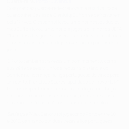
Quarta-feira:
Porto - Juventus
Dois grandes guarda-redes renovam a sua rivalidade
quando Iker Casillas e Gianluigi Buffon se defrontarem
pela 17.ª vez. O espanhol levou a melhor nesses duelos,
mas Buffon levou a melhor em jogos a eliminar da UEFA
Champions League e a Juventus, que leva sete vitórias
consecutivas, tem uma ligeira vantagem para os dois
jogos.
O Porto também atravessa um bom momento, com a
sua série de seis triunfos a reduzir a distância do
Benfica na liderança na liga portuguesa de cinco para
um ponto. Francisco Soares, apelidado de "novo Hulk"
teve um impacto imediato na equipa logo que chegou
em Janeiro para reforçar o ataque; contudo, na área
contrária, os "dragões" continuam a sofrer golos.
Sabia que?
Alex Sandro foi jogador do Porto entre 2011
e 2015, ganhando por duas vezes a liga portuguesa.