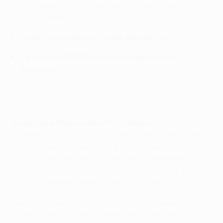
defensiva que não sofreu golos em quatro jogos da
fase de grupos.
Quem está suspenso? Quem está em risco?
Equipas da UEFA Champions League e suas
alcunhas
Veja cinco golos impressionantes de Falcao
Terça-feira:
Manchester City - Mónaco
O Mónaco está a viver a sua melhor época em quase 20
anos. O líder da Ligue 1 marca uma média de três golos
por jogo e não perde há 12 partidas. Em Radamel
Falcao, outrora jogador do Manchester United, têm um
dos atacantes em melhor forma da Europa.
Apesar das muitas soluções ofensivas a equipa não te
stafdo e depois de vários meses de intermitência