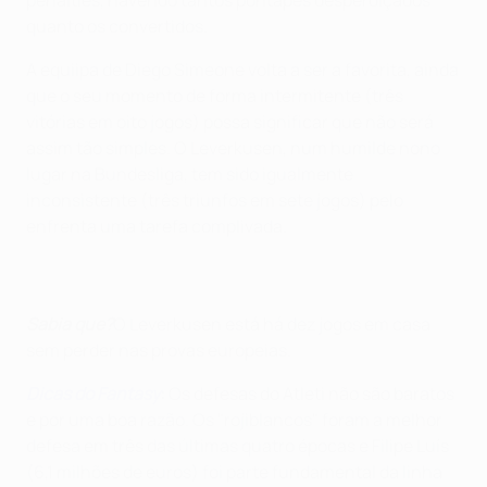
quanto os convertidos.
A equiipa de Diego Simeone volta a ser a favorita, ainda
que o seu momento de forma intermitente (três
vitórias em oito jogos) possa significar que não será
assim tão simples. O Leverkusen, num humilde nono
lugar na Bundesliga, tem sido igualmente
inconsistente (três triunfos em sete jogos) pelo
enfrenta uma tarefa complivada.
Sabia que?
O Leverkusen está há dez jogos em casa
sem perder nas provas europeias.
Dicas do Fantasy
:
Os defesas do Atleti não são baratos
e por uma boa razão. Os "rojiblancos" foram a melhor
defesa em três das últimas quatro épocas e Filipe Luís
(6,1 milhões de euros) foi parte fundamental da linha