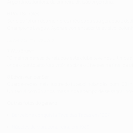
Argentinos Juniors, da primeira divisão argentina.
6 Paul Scholes
Scholes foi um dos melhores médios da sua geração e dedi
Champions League. Agora é comentador televisivo, colunist
Resumo da final de 2008
7 Wes Brown
"O melhor defesa de raiz que este clube teve nos últimos 
onde o ponto alto foi a vitória sobre o Chelsea na final d
8 Edwin van der Sar
Guarda-redes mais ilustre do futebol holandês, com 130 
United já com 34 anos, mas ainda a tempo de se sagrar no
Outras fotos do género
Barcelona conquista Taça das Taças em 1997
Nápoles de Maradona reina em 1989