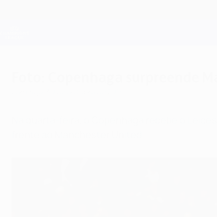
Saltar
para
o
Oficial da Champions League
conteúdo
Resultados em directo e Fantasy
principal
UEFA Champions League
Foto: Copenhaga surpreende M
domingo, 30 de outubro de 2016
Na quarta-feira, o Copenhaga recebe o Leices
frente ao Manchester United.