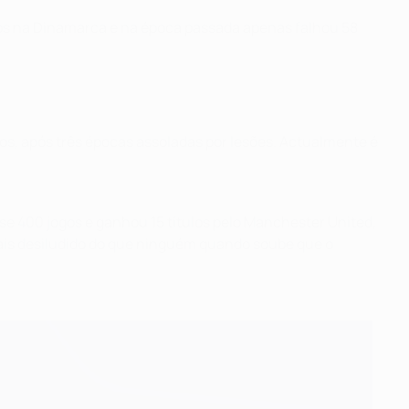
s na Dinamarca e na época passada apenas falhou 58
nos, após três épocas assoladas por lesões. Actualmente é
se 400 jogos e ganhou 15 títulos pelo Manchester United,
 mais desiludido do que ninguém quando soube que o