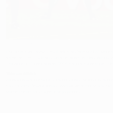
Foto: Copenhaga surpreende Manchester United
©Getty Images
Continua a ser talvez o resultado mais famoso do Copenh
a marcar o tento solitário. Uma década e um dia volvidos,
treinador do Copenhaga em 2006 e agora, espera que o des
1 Marcus Allbäck
Allbäck passou por alguns dos principais campeonatos eu
nas competições europeias, precisamente frente aos "red 
Martin Dahlin como agente de jogadores.