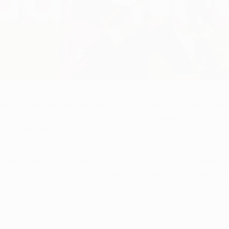
aga nas competições europeias. A 1 de Novembro de 2006 def
 volta a estar em acção na UEFA Champions League e frente a um
fecho se repita.
ropeus mas foi no Copenhaga que alcançou maior sucesso, co
devils". Retirou-se em 2009 e passou sete anos como secretár