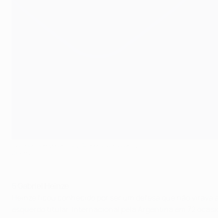
Gabriel Heinze em acção pela Roma em 2011
©Getty Images
5 Gabriel Heinze
Heinze ficou conhecido por ser um defesa que não virava 
esquerdo titular. Internacional pela Argentina em 72 oca