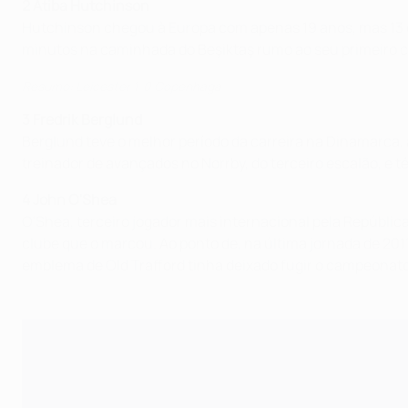
2 Atiba Hutchinson
Hutchinson chegou à Europa com apenas 19 anos, mas 13 
minutos na caminhada do Beşiktaş rumo ao seu primeiro 
Resumo: Leicester 1-0 Copenhaga
3 Fredrik Berglund
Berglund teve o melhor período da carreira na Dinamarca, 
treinador de avançados no Norrby, do terceiro escalão, e t
4 John O'Shea
O'Shea, terceiro jogador mais internacional pela Repúblic
clube que o marcou. Ao ponto de, na última jornada de 201
emblema de Old Trafford tinha deixado fugir o campeonato 