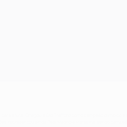
a cara à luta. Chegou a Old Trafford como campeão olímpico e
siões, representou ainda Real Madrid e Marselha, sendo campe