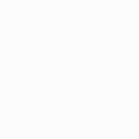
cou toda a carreira ao Manchester United. Em 19 épocas ganh
a e um dos proprietários do Salford City, juntamente com anti
anos", disse Alex Ferguson sobre Brown, que realizou 350 jog
a UEFA Champions League de 2008. Já retirado, é treinador da 
internacionalizações, deu nas vistas com o Ajax, onde vence
vamente campeão europeu. Terminou a carreira em 2011 e é dir