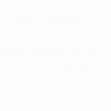
ou 11 campeonatos, três Taças de Inglaterra e duas UEFA
gos colegas nos "red devils".
os durante os 20 anos passados no Manchester United e
academia do Blackburn Rovers e orienta a equipa Sub-23.
u a UEFA Champions League de 1995. Chegou ao Manchester
ector de marketing do Ajax desde 2013.