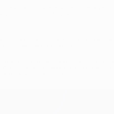
épocas volvidas continua em acção. Ganhou três campeonato
campeonato nas últimas sete temporadas.
ao serviço de Esbjerg e Copenhaga. Retirou-se cedo, aos 31 a
écnico principal de uma equipa de futsal.
a da Irlanda, continua em actividade aos 35 anos. Cumpriu qua
1/12, já no Sunderland e frente à antiga equipa, ter parecido
para o rival citadino Manchester City.