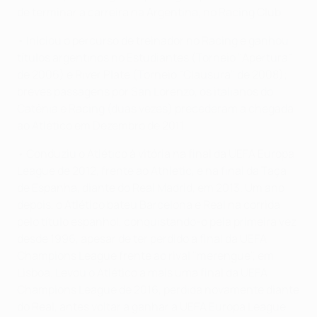
de terminar a carreira na Argentina, no Racing Club.
• Iniciou o percurso de treinador no Racing e ganhou
títulos argentinos no Estudiantes (Torneio "Apertura"
de 2006) e River Plate (Torneio "Clausura" de 2008);
breves passagens por San Lorenzo, os italianos do
Catênia e Racing (duas vezes) precederam a chegada
ao Atlético em Dezembro de 2011.
• Conduziu o Atlético à vitória na final da UEFA Europa
League de 2012, frente ao Athletic, e na final da Taça
de Espanha, diante do Real Madrid, em 2013. Um ano
depois, o Atlético bateu Barcelona e Real na corrida
pelo título espanhol, conquistando-o pela primeira vez
desde 1996, apesar de ter perdido a final da UEFA
Champions League frente ao rival "merengue", em
Lisboa. Levou o Atlético a mais uma final da UEFA
Champions League de 2016, perdida novamente diante
do Real, antes voltar a ganhar a UEFA Europa League