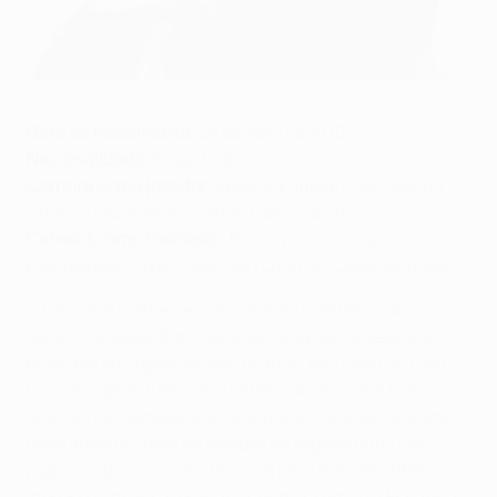
Diego Simeone festeja o apuramento do Atlético para a final
©Getty Images
Data de nascimento
: 28 de Abril de 1970
Nacionalidade
: Argentina
Carreira como jogador
: Vélez Sarsfield, Pisa, Sevilha,
Atlético (duas vezes), Inter, Lázio, Racing
Carreira como treinador
: Racing (duas vezes),
Estudiantes, River Plate, San Lorenzo, Catânia, Atlético
• Deu-se a conhecer como médio combativo ao
serviço do Vélez Sarsfield e estreou-se na selecção
principal da Argentina aos 18 anos, em Julho de 1988,
num amigável frente à Austrália. Alinhou em três
edições do Campeonato do Mundo e retirou-se como o
mais internacional de sempre da Argenntina (106
jogos e 11 golos). Transferiu-se para Itália em 1990 e
ingressou no Pisa; dois anos depois rumou a Espanha e