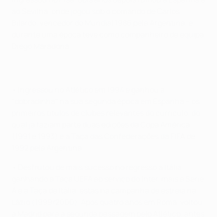
ao Sevilha, onde jogou sob o comando de Carlos
Bilardo, vencedor do Mundial 1986 pela Argentina, e
durante uma época teve como companheiro de equipa
Diego Maradona.
• Ingressou no Atlético em 1994 e ganhou a
"dobradinha" na sua segunda época em Espanha – os
primeiros títulos de clubes relevantes do currículo, do
qual já faziam parte duas edições da Copa América
(1991 e 1993) e a Taça das Confederações da FIFA de
1992 pela Argentina.
• Desfrutou de mais sucesso no regresso a Itália,
ganhando a Taça UEFA ao serviço do Inter, mais a Serie
A e a Taça de Itália, estas na campanha de estreia na
Lázio (1999/2000). Após quatro anos em Roma, voltou
a Madrid para a segunda passagem pelo Atlético, antes