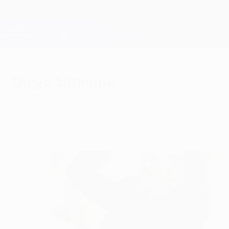
Saltar
para
o
Oficial da Champions League
Obtenha
conteúdo
Resultados em directo e Fantasy
principal
UEFA Champions League
Diego Simeone
segunda-feira, 1 de agosto de 2016
Club Atlético de Madrid