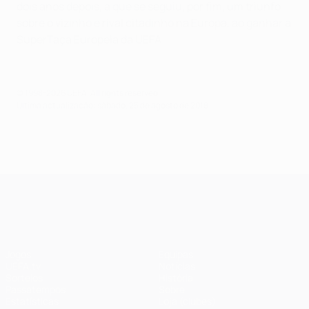
dois anos depois, a que se seguiu, por fim, um triunfo
sobre o vizinho e rival citadinho na Europa, ao ganhar a
SuperTaça Europeia da UEFA.
© 1998-2026 UEFA. All rights reserved.
Última actualização: sábado, 25 de agosto de 2018
UEFA Champions League
Jogos
Equipas
UEFA.tv
Notícias
Sorteios
História
Passatempos
Sobre
Estatísticas
Loja (clubes)