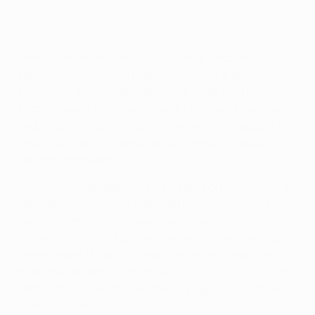
Sem surpresas no “onze”, o conjunto “encarnado”
apresentou-se no seu habitual figurino, a querer
assumir as despesa do jogo desde cedo. Pela frente
encontrou um Zenit expectável, com muita qualidade,
onde não se notou nos primeiros minutos a ausência
de competição - a Liga russa atravessa a habitual
paragem de Inverno.
O conjunto orientado pelo treinador português André
Villas-Boas surgiu no Estádio da Luz com naturais
cautelas, tentando sempre aproveitar os erros da
formação da casa. A primeira ocasião de golo surgiu
somente aos 18 minutos, após lance pelo lado direito
do ataque do Benfica. Pizzi recolheu o esférico na zona
central mas o remate saiu fraco, à figura do guarda-
redes Yuri Lodygin.