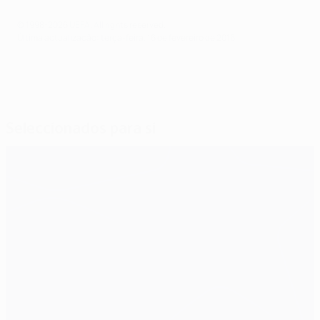
© 1998-2026 UEFA. All rights reserved.
Última actualização: terça-feira, 16 de fevereiro de 2016
Seleccionados para si