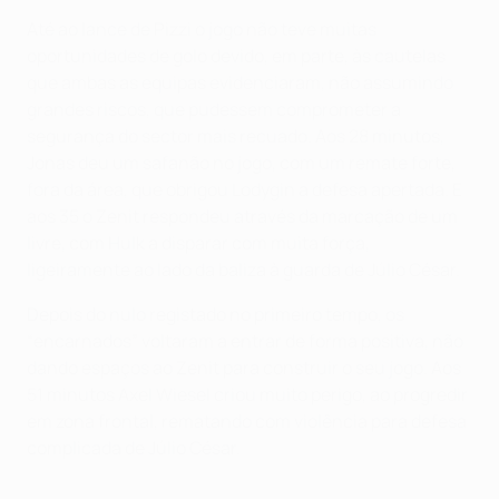
Até ao lance de Pizzi o jogo não teve muitas
oportunidades de golo devido, em parte, às cautelas
que ambas as equipas evidenciaram, não assumindo
grandes riscos, que pudessem comprometer a
segurança do sector mais recuado. Aos 28 minutos,
Jonas deu um safanão no jogo, com um remate forte,
fora da área, que obrigou Lodygin a defesa apertada. E
aos 35 o Zenit respondeu através da marcação de um
livre, com Hulk a disparar com muita força,
ligeiramente ao lado da baliza à guarda de Júlio César.
Depois do nulo registado no primeiro tempo, os
“encarnados” voltaram a entrar de forma positiva, não
dando espaços ao Zenit para construir o seu jogo. Aos
51 minutos Axel Wiesel criou muito perigo, ao progredir
em zona frontal, rematando com violência para defesa
complicada de Júlio César.