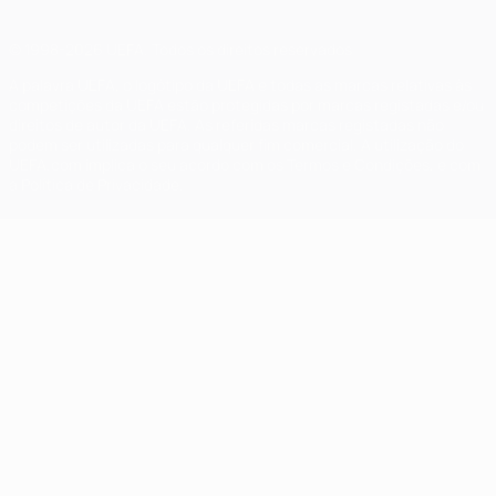
© 1998-2026 UEFA. Todos os direitos reservados
A palavra UEFA, o logótipo da UEFA e todas as marcas relativas às
competições da UEFA estão protegidas por marcas registadas e/ou
direitos de autor da UEFA. As referidas marcas registadas não
podem ser utilizadas para qualquer fim comercial. A utilização do
UEFA.com implica o seu acordo com os Termos e Condições, e com
a Política de Privacidade.