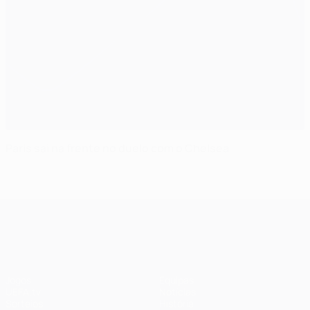
Paris sai na frente no duelo com o Chelsea
UEFA Champions League
Jogos
Equipas
UEFA.tv
Notícias
Sorteios
História