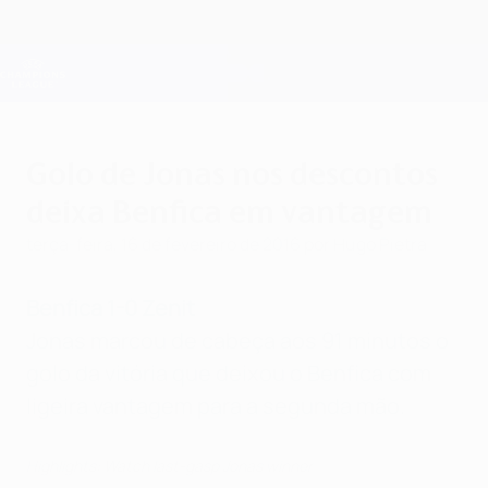
Saltar
para
o
Oficial da Champions League
Obtenha
conteúdo
Resultados em directo e Fantasy
principal
UEFA Champions League
Golo de Jonas nos descontos
deixa Benfica em vantagem
terça-feira, 16 de fevereiro de 2016
por Hugo Pietra
Benfica 1-0 Zenit
Jonas marcou de cabeça aos 91 minutos o
golo da vitória que deixou o Benfica com
ligeira vantagem para a segunda mão.
Highlights: Watch last-gasp Jonas winner