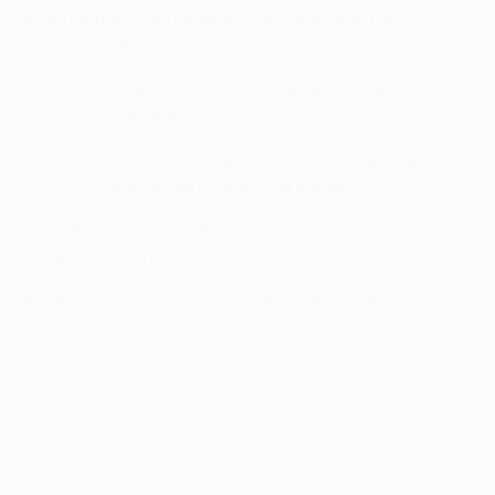
Jonas marca de cabeça pouco depois de Domenico
Criscito ser expulso
Primeiro jogo oficial do Zenit desde o embate com o
Gent, a 9 de Dezembro
Axel Witsel, Ezequiel Garay e Javi García alinham de
início frente ao Benfica,
antiga equipa
André Almeida, Jardel, Javi e Domenico Criscito
falham jogo na Rússia
Segunda mão dos oitavos-de-final no Stadion
Petrovsky a 9 de Março
O Benfica vai partir em vantagem para a segunda mão
dos oitavos-de-final da UEFA Champions League
frente ao Zenit, na Rússia, após Jonas ter marcado, aos
91 minutos, o único golo da partida em Lisboa.