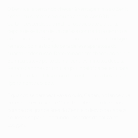
O Benfica ia tentando chegar à vantagem mas o Zenit
defendeu sempre com muito acerto. Aos 68 Nico
Gaitán desperdiçou a melhor ocasião até à altura,
depois de se livrar de um defesa contrário já dentro da
área contrária. O argentino, cara-a-cara com Lodygin,
rematou com estrondo para defesa aparatosa do
guarda-redes russo. Determinado em chegar ao golo, o
Benfica esteve perto de marcar três minutos depois.
Renato Sanches cruzou largo, Lindelöf cabeceou para
o centro e Jardel disparou de pronto, com a bola a sair
ligeiramente ao lado.
E quando se perspectivava o nulo, Gaitán, no lance que
anteceu a expulsão de Criscito, cobrou um livre para o
coração da grande área do Zenit e o desvio de cabeça
de Jonas só parou no fundo das redes da baliza de
Lodygin.