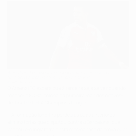
Alexis Sánchez disputou 141 jogos com a camisola do
Barcelona antes de se mudar para Londres
©Getty Images
O Arsenal FC espera que à terceira seja se vez quando
receber o FC Barcelona na primeira mão dos oitavos-
de-final da UEFA Champions League.
• A formação londrina perdeu as duas anteriores
eliminatórias que disputou contra o Barcelona, que
venceu em Inglaterra nesta mesma fase da prova quer