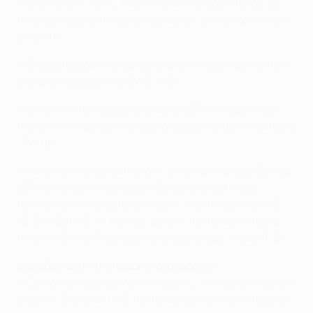
Manchester City FC, na primeira mão dos oitavos-de-
final das duas últimas temporadas –
2-0 em 2014
e
2-1
em 2015
.
• O registo global do Barcelona fora de portas frente a
equipas inglesas é de 8V 8E 14D.
• Em eliminatórias das provas da UEFA a duas mãos
frente a formações ingleses o registo da turma catalã é
13V 10D.
• Para além de ter batido o Arsenal na final de 2006 da
UEFA Champions League, o Barcelona derrotou
também o Manchester United FC nas finais de
2009
(2-0)
e
2011 (3-1)
. Perdeu, porém, frente ao United a
final de 1991 da Taça dos Vencedores das Taças (1-2).
Ligações entre treinadores e jogadores
• Como treinador do AS Monaco FC, Wenger perdeu em
casa (0-1) e fora (0-2) frente ao Barcelona na fase de