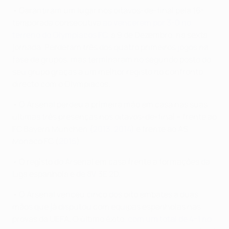
• Garantiram um lugar nos oitavos-de-final pela 16ª
temporada consecutiva
ao vencerem por 3-0 no
terreno do Olympiacos FC
, a 9 de Dezembro, na sexta
jornada. Perderam três dos quatro primeiros jogos na
fase de grupos, mas terminaram no segundo posto do
seu grupo graças a um melhor registo no confronto
directo com o Olympiacos.
• O Arsenal perdeu a primeira mão em casa nas suas
últimas três presenças nos oitavos-de-final – frente ao
FC Bayern München (
2013
,
2014
) e frente ao AS
Monaco FC (
2015
).
• O registo do Arsenal em casa frente a formações da
Liga espanhola é de 8V 3E 2D.
• O Arsenal venceu cinco dos oito embates a duas
mãos que já disputou com equipas espanholas nas
provas da UEFA. O último êxito,
com um total de 4-1 no