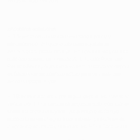
em 2014, quer em 2015.
Encontros anteriores
• O Arsenal deu a volta ao resultado e
bateu o
Barcelona por 2-1
quando as duas equipas se
encontraram pela última vez em Londres, na primeira
mão dos oitavos-de-final de 2010/11, com Robin van
Persie e Andrey Arshavin a virarem o marcador depois
de David Villa ter aberto o activo para os visitantes
ainda na etapa inicial.
• O Barcelona acabou por seguir, depois, em frente
ao
vencer por 3-1 na partida da segunda mão
, com Lionel
Messi a marcar dois golos. Um autogolo de Sergio
Busquets ainda chegou a dar esperança ao Arsenal,
colocando na altura o resultado em 1-1 na Catalunha.