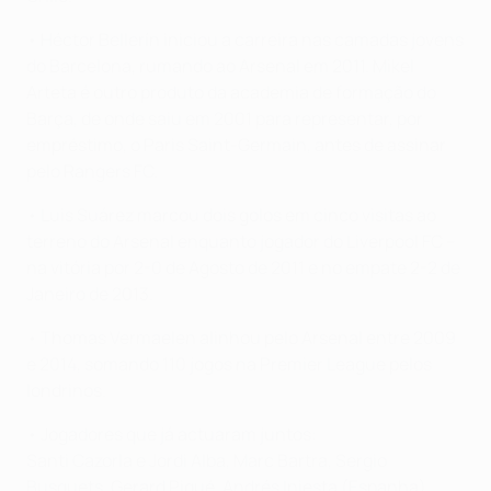
• Héctor Bellerín iniciou a carreira nas camadas jovens
do Barcelona, rumando ao Arsenal em 2011. Mikel
Arteta é outro produto da academia de formação do
Barça, de onde saiu em 2001 para representar, por
empréstimo, o Paris Saint-Germain, antes de assinar
pelo Rangers FC.
• Luis Suárez marcou dois golos em cinco visitas ao
terreno do Arsenal enquanto jogador do Liverpool FC –
na vitória por 2-0 de Agosto de 2011 e no empate 2-2 de
Janeiro de 2013.
• Thomas Vermaelen alinhou pelo Arsenal entre 2009
e 2014, somando 110 jogos na Premier League pelos
londrinos.
• Jogadores que já actuaram juntos:
Santi Cazorla e Jordi Alba, Marc Bartra, Sergio
Busquets, Gerard Piqué, Andrés Iniesta (Espanha)