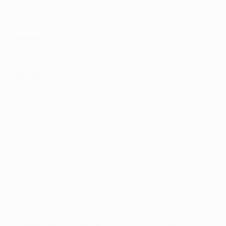
• Na partida da primeira mão, no Estádio do Arsenal, a
16 de Fevereiro de 2011, as equipas alinharam da
seguinte forma:
Arsenal
: Szczęsny, Eboué, Koscielny, Djourou, Clichy,
Song (Arshavin 68), Wilshere, Fàbregas, Nasri, Walcott
(Bendtner 77), Van Persie.
Barcelona
: Valdés, Dani Alves, Piqué, Abidal, Maxwell,
Xavi, Busquets, Iniesta (Adriano 89), Pedro, Messi, Villa
(Keita 68).
• Na temporada anterior, 2009/10, Messi tinha
apontado os quatro golos do Barcelona
numa vitória
por 4-1 sobre o Arsenal na segunda mão dos quartos-
de-final
. Os pupilos de Arsène Wenger tinham, na
primeira mão, em Londres, graças a remates certeiros
de Theo Walcott e Cesc Fàbregas (este último de
penalty), conseguido recuperar de dois golos de
desvantagem
para somarem um empate 2-2
.
• O Barcelona
bateu o Arsenal por 2-1 na final de 2006