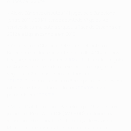
grupos de 1993/94.
• Alexis Sánchez disputou 141 jogos pelo Barcelona
(entre 2011 e 2014), tendo apontado 47 golos. Ao
serviço da turma catalã ergueu a Taça de Espanha em
2012 e a Liga espanhola em 2013.
• Ao serviço do Chelsea, Petr Čech defrontou o
Barcelona em duas meias-finais da UEFA Champions
League; saiu derrotado em
2008/09
– fruto de um golo
de Andrés Iniesta no derradeiro minuto do jogo da
segunda mão – mas levou a melhor em
2011/12
. Defrontou também o Barça por duas vezes em
oitavos-de-final, triunfando em
2004/05
, mas
perdendo em
2005/06
.
• Mesut Özil defrontou o Barcelona por 16 vezes como
jogador do Real Madrid CF (4V 6E 6D), incluindo na
vitória por 1-0 na final de 2011 da Taça de Espanha.
Marcou frente aos catalães na primeira mão da