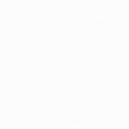
SuperTaça Espanhola de 2011 (2-2), mas foi expulso na
partida da segunda mão (2-3).
• Nacho Monreal foi expulso quando jogava pelo
Málaga CF numa eliminatória da Taça de Espanha
frente ao Barcelona, em Janeiro de 2013. Só venceu
um dos dez jogos em que já mediu forças com a
formação catalã, ao serviço de CA Osasuna e Málaga,
tendo sofrido sete derrotas.
• Santi Cazorla marcou logo aos dois minutos na
vitória por 3-1 do Villarreal sobre o Barcelona em
Outubro de 2007. O seu registo total frente ao Barça ao
serviço de Villarreal e Málaga foi de 2V 2E 9D.
• Cazorla defrontou Claudio Bravo quando a Espanha –
que contou também com Jordi Alba, Busquets e Iniesta
– viu confirmada a sua eliminação do Campeonato do
Mundo de 2014 da FIFA com uma derrota por 2-0 ante o
Chile.