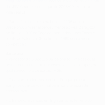
conjunto das duas mãos
, ocorreu nos quartos-de-final
da UEFA Champions League de 2008/09, frente ao
Villarreal CF.
• Para além da derrota na final de 2006 ante o
Barcelona, o Arsenal perdeu frente ao Real Zaragoza
na final de 1995 da Taça dos Vencedores das Taças e
frente ao Valencia CF na final de 1980 dessa mesma
competição.
Barcelona
• Vencedor do Grupo E, o Barcelona foi uma das duas
únicas equipas a terminar invicta a fase de grupos, na
qual somou, fora de portas, 1V 2E.
• O conjunto orientado por Luis Enrique procura
atingir os quartos-de-final pela nona temporada
consecutiva.
• O Barcelona venceu em Inglaterra, no terreno do