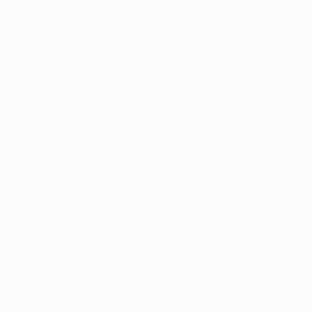
Mesut Özil e Marc-André ter Stegen (Alemanha)
Laurent Koscielny, Olivier Giroud e Jérémy Mathieu
(França)
Alexis Sánchez e Claudio Bravo (Chile)
© 1998-2026 UEFA. All rights reserved.
Última actualização: segunda-feira, 22 de fevereiro de 2016
Seleccionados para si
Zenit no caminho do Benfica
Equipa do Ano de 2015 dos utilizadores do UEFA.com: ao
detalhe