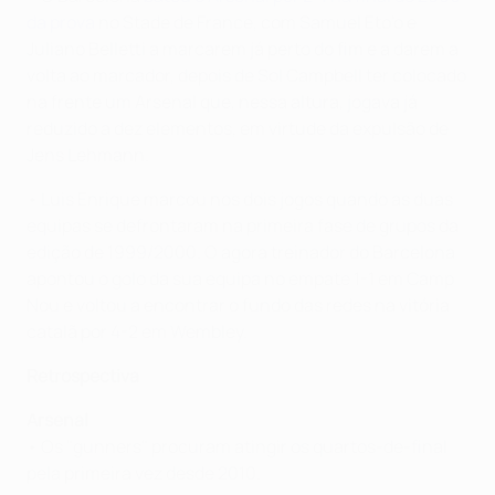
da prova
no Stade de France, com Samuel Eto'o e
Juliano Belletti a marcarem já perto do fim e a darem a
volta ao marcador, depois de Sol Campbell ter colocado
na frente um Arsenal que, nessa altura, jogava já
reduzido a dez elementos, em virtude da expulsão de
Jens Lehmann.
• Luis Enrique marcou nos dois jogos quando as duas
equipas se defrontaram na primeira fase de grupos da
edição de 1999/2000. O agora treinador do Barcelona
apontou o golo da sua equipa no empate 1-1 em Camp
Nou e voltou a encontrar o fundo das redes na vitória
catalã por 4-2 em Wembley.
Retrospectiva
Arsenal
• Os "gunners" procuram atingir os quartos-de-final
pela primeira vez desde 2010.