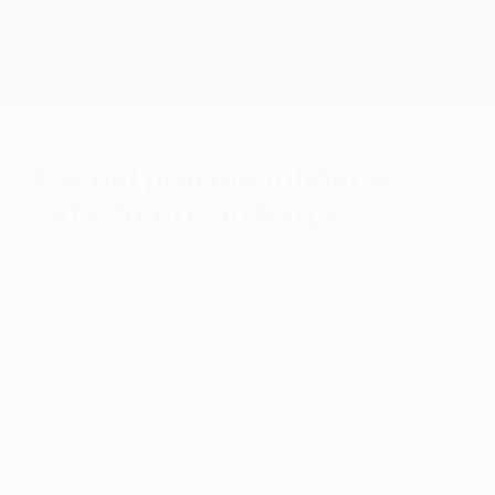
Saltar
para
o
Oficial da Champions League
Obtenha
conteúdo
Resultados em directo e Fantasy
principal
UEFA Champions League
Arsenal procura mudar a
sorte frente ao Barça
quarta-feira, 13 de janeiro de 2016
O Arsenal vai procurar somar um resultado
positivo na primeira mão frente ao
Barcelona em Londres para tentar evitar a
terceira eliminação em dez anos ante os
catalães, actuais detentores do troféu.