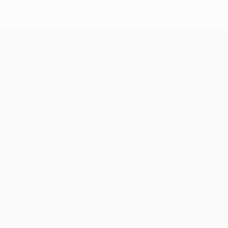
UEFA Champions League
Jogos
Equipas
UEFA.tv
Notícias
Sorteios
História
Passatempos
Sobre
Estatísticas
Loja (clubes)
VISITE
TAMBÉM
UEFA.com
Fundação
UEFA
SIGA-NOS EM