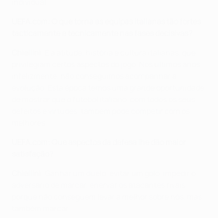
individual.
UEFA.com: O que torna as equipas italianas tão fortes
tacticamente e tecnicamente nas fases decisivas?
Chiellini
: É a atitude, história e cultura italianas, que
privilegiam certos aspectos do jogo. Nos últimos anos,
infelizmente, não conseguimos acompanhar a
evolução. Esta época temos uma grande oportunidade
de mostrar que o futebol italiano, com todos os seus
defeitos e virtudes, também pode competir com os
melhores.
UEFA.com: Que aspectos da defesa lhe dão maior
satisfação?
Chiellini
: Ganhar um duelo, evitar um golo, impedir o
adversário de marcar, enervar os atacantes rivais
porque não conseguem levar a melhor sobre nós, mas
também marcar.