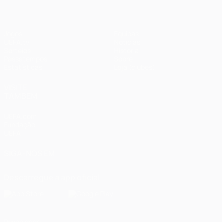
Jogos
Equipas
UEFA.tv
Notícias
Sorteios
História
Passatempos
Sobre
Estatísticas
Loja (clubes)
VISITE
TAMBÉM
UEFA.com
Fundação
UEFA
SIGA-NOS EM
Descarregue a app oficial
Privacidade