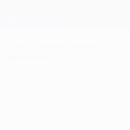
Saltar
para
o
Oficial da Champions League
Obtenha
conteúdo
Resultados em directo e Fantasy
principal
UEFA Champions League
Como Chiellini travaria o
Barcelona
sexta-feira, 5 de junho de 2015
Antes de sofrer uma lesão que o afasta da
final da UEFA Champions League, Giorgio
Chiellini falou com o UEFA.com sobre o que
a Juventus precisa de fazer para travar o
Barcelona em Berlim.