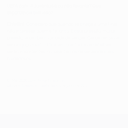
UEFA.com: A Juventus é ou não favorita? Que
importância tem isso?
Chiellini
: Considero que quando se chega a uma final
não interessa quem é favorito. Existe pressão, muita
pressão, e também vontade de vencer. Certamente vai
ser um jogo muito difícil, em que todos os detalhes
serão importantes, ou seja, temos de ser ainda mais
cuidadosos.
© 1998-2026 UEFA. All rights reserved.
Última actualização: sexta-feira, 5 de junho de 2015
UEFA Champions League