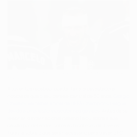
Giorgio Chiellini estava preparado para dar tudo frente ao Real
Madrid
©AFP/Getty Images
A Juventus recebeu, quinta-feira, a devastadora
notícia de que o seu defesa-central de 30 anos,
Giorgio
Chiellini, vai falhar a final da UEFA Champions League
devido a uma lesão muscular nos gémeos
. Antes de se
lesionar, o internacional italiano falou sobre a sua
paixão por defender, sobre as hipóteses da Juve em
Turim e sobre o que será necessário para travar o FC