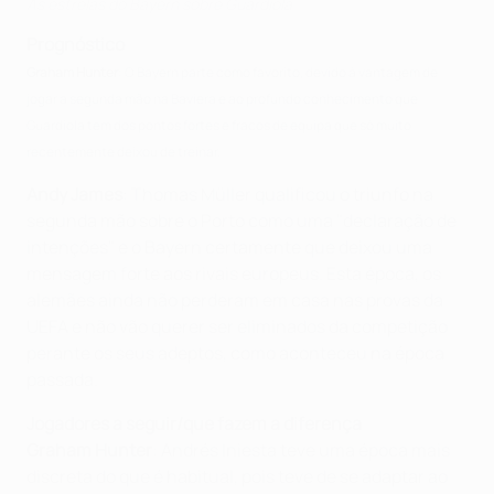
As estrelas do Bayern sobre Guardiola
Prognóstico
Graham Hunter
: O Bayern parte como favorito, devido à vantagem de
jogar a segunda mão na Baviera e ao profundo conhecimento que
Guardiola tem dos pontos fortes e fracos de equipa que só muito
recentemente deixou de treinar.
Andy James
: Thomas Müller qualificou o triunfo na
segunda mão sobre o Porto como uma "declaração de
intenções" e o Bayern certamente que deixou uma
mensagem forte aos rivais europeus. Esta época, os
alemães ainda não perderam em casa nas provas da
UEFA e não vão querer ser eliminados da competição
perante os seus adeptos, como aconteceu na época
passada.
Jogadores a seguir/que fazem a diferença
Graham Hunter
: Andrés Iniesta teve uma época mais
discreta do que é habitual, pois teve de se adaptar ao