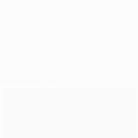
Lahm, Alonso, Thiago Alcántara; Müller, Lewandowski,
Götze.
© 1998-2026 UEFA. All rights reserved.
Última actualização: sexta-feira, 29 de maio de 2015
Seleccionados para si