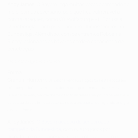
Andy James
: O Bayern joga muitas vezes acampado no
meio-campo adversário, pelo que fica vulnerável a
contra-ataques, como VfL Wolfsburg e VfL Borussia
Mönchengladbach provaram nos últimos tempos na
Bundesliga. Além disso, com os extremos Robben e
Ribéry lesionados os bávaros perdem capacidade de
penetração.
Os golos mágicos de Messi
Forma
Graham Hunter:
O Barcelona venceu 21 jogos fora esta época em
três competições. Isso resulta dos muitos golos marcados por Messi,
Suárez e Neymar, mas também do facto da defesa ser pouco permeável e
da equipa de Luis Enrique estar de novo a pressionar com grande energia
e consistência.
Andy James
:
O Bayern acabou de ser coroado
campeão da Bundesliga
, com quatro jogos por
disputar, e sofreu apenas três derrotas ao longo de