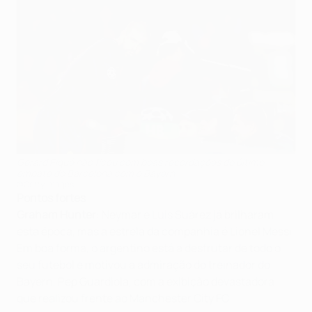
Gerard Piqué não ficou com boas recordações do último
embate do Barcelona com o Bayern
©Getty Images
Pontos fortes
Graham Hunter
: Neymar e Luis Suárez já brilharam
esta época, mas a estrela da companhia é Lionel Messi.
Em boa forma, o argentino está a desfrutar de todo o
seu futebol e motivou a admiração do treinador do
Bayern, Pep Guardiola, com a exibição devastadora
que realizou frente ao Manchester City FC.