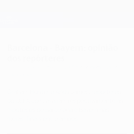
Saltar
para
o
Oficial da Champions League
Obtenha
conteúdo
Resultados em directo e Fantasy
principal
UEFA Champions League
Barcelona - Bayern: opinião
dos repórteres
quarta-feira, 6 de maio de 2015
por Graham Hunter e
Andy James
Graham Hunter e Andy James, repórteres
do UEFA.com, avaliam respectivamente as
hipóteses de Barcelona e Bayern nas
meias-finais entre ambos.