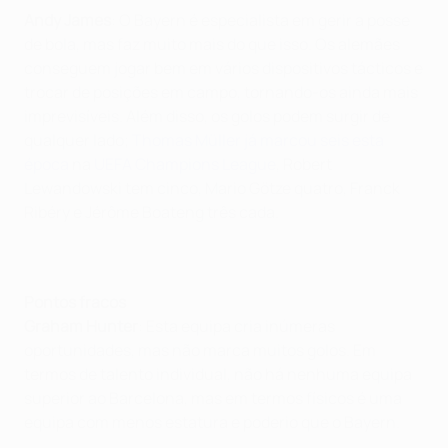
Andy James
: O Bayern é especialista em gerir a posse
de bola, mas faz muito mais do que isso. Os alemães
conseguem jogar bem em vários dispositivos tácticos e
trocar de posições em campo, tornando-os ainda mais
imprevisíveis. Além disso, os golos podem surgir de
qualquer lado;
Thomas Müller já marcou seis esta
época
na
UEFA Champions League
, Robert
Lewandowski tem cinco, Mario Götze quatro, Franck
Ribéry e Jérôme Boateng três cada.
Pontos fracos
Graham Hunter
: Esta equipa cria inúmeras
oportunidades, mas não marca muitos golos. Em
termos de talento individual, não há nenhuma equipa
superior ao Barcelona, mas em termos físicos é uma
equipa com menos estatura e poderio que o Bayern.