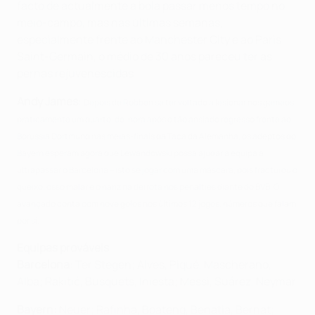
facto de actualmente a bola passar menos tempo no
meio-campo, mas nas últimas semanas,
especialmente frente ao Manchester City e ao Paris
Saint-Germain, o médio de 30 anos pareceu ter as
pernas rejuvenescidas.
Andy James
:
Depois de Robben se ter voltado a lesionar nos gémeos
praticamente um quarto-de-hora após o tão ansiado regresso frente ao
Borussia Dortmund nas meias-finais da Taça da Alemanha, os adeptos do
Bayern esperam agora que Lewandowski possa ajudar a equipa a
ultrapassar o Barcelona – isto se jogar com uma máscara, pois fracturou o
queixo, osso malar e o nariz na derrota nos penalties diante do BVB. O
avançado conta com nove golos nos últimos 12 jogos, números que falam
por si.
Equipas prováveis
Barcelona
: Ter Stegen; Alves, Piqué, Mascherano,
Alba; Rakitić, Busquets, Iniesta; Messi, Suárez, Neymar.
Bayern:
Neuer; Rafinha, Boateng, Benatia, Bernat;