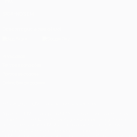
UEFA
SIGA-NOS EM
Descarregue a app oficial
Privacidade
Termos e condições
Política de cookies
Definições de cookies
© 1998-2026 UEFA. Todos os direitos reservados
A palavra UEFA, o logótipo da UEFA e todas as marcas relativas às
competições da UEFA estão protegidas por marcas registadas e/ou
direitos de autor da UEFA. As referidas marcas registadas não
podem ser utilizadas para qualquer fim comercial. A utilização do
UEFA.com implica o seu acordo com os Termos e Condições, e com