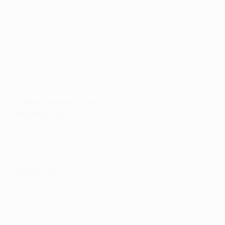
toda a época, com 77 golos marcados e 15 sofridos.
A
exibição frente ao FC Porto, na segunda mão dos
quartos-de-final
, foi sensacional e, embora o plantel
tenha sido recentemente
fustigado
por lesões,
jogadores importantes como Thiago Alcántara e Javi
Martínez parecem estar de regresso à boa forma no
momento certo.
História na fase a eliminar
Graham Hunter:
O
Barcelona é a melhor clube da última década na
UEFA Champions League
, conta com três triunfos na prova, incluindo
uma das melhores exibições de sempre em finais frente ao Manchester
United FC, em Wembley, em 2011.
Andy James
: O Bayern tem imensa experiência em
provas a eliminar. Este é o quarto ano consecutivo em
que os bávaros atingem as meias-finais da
UEFA
Champions League
e o núcleo da equipa é o mesmo.