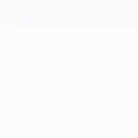
Saltar
para
o
Oficial da Champions League
Obtenha
conteúdo
Resultados em directo e Fantasy
principal
UEFA Champions League
Jorge Fonseca
quarta-feira, 6 de maio de 2015
Qual vai ser o desfecho do jogo?
© 1998-2026 UEFA. All rights reserved.
Última actualização: sexta-feira, 29 de maio de 2015