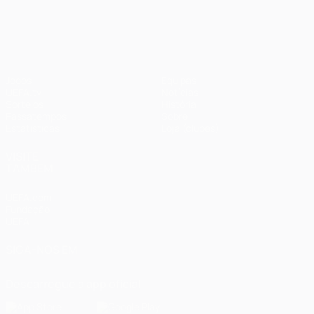
UEFA Champions League
Jogos
Equipas
UEFA.tv
Notícias
Sorteios
História
Passatempos
Sobre
Estatísticas
Loja (clubes)
VISITE
TAMBÉM
UEFA.com
Fundação
UEFA
SIGA-NOS EM
Descarregue a app oficial